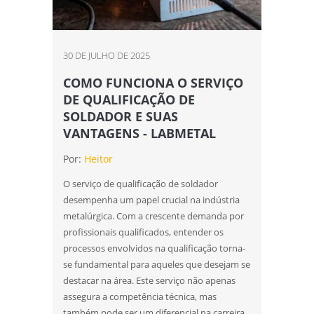
Ensaios mecânicos de materiais
metálicos
Ensaios mecânicos destrutivos
30 DE JULHO DE 2025
Ensaios mecânicos e metalúrgicos
COMO FUNCIONA O SERVIÇO
DE QUALIFICAÇÃO DE
Inspetor de solda qualificação
SOLDADOR E SUAS
VANTAGENS - LABMETAL
Inspeção de solda
Por:
Heitor
Laboratório de análise química
O serviço de qualificação de soldador
Laboratório de ensaios
desempenha um papel crucial na indústria
metalúrgica. Com a crescente demanda por
Laboratório de ensaios mecânicos
profissionais qualificados, entender os
processos envolvidos na qualificação torna-
Laboratório de ensaios mecânicos e
se fundamental para aqueles que desejam se
materiais
destacar na área. Este serviço não apenas
Laboratório de ensaios mecânicos e
assegura a competência técnica, mas
metalográficos
também pode ser um diferencial na carreira