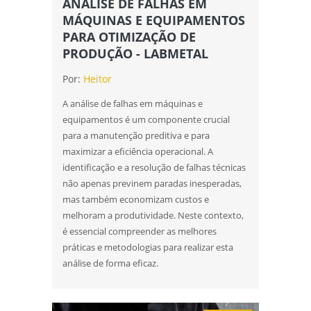
ANÁLISE DE FALHAS EM
análise de falhas em rolamentos em sp
MÁQUINAS E EQUIPAMENTOS
PARA OTIMIZAÇÃO DE
análise de falhas em rolamentos em são
PRODUÇÃO - LABMETAL
paulo
Por:
Heitor
análise de falhas para manutenção em
sp
A análise de falhas em máquinas e
equipamentos é um componente crucial
análise de falhas para manutenção em
para a manutenção preditiva e para
são paulo
maximizar a eficiência operacional. A
identificação e a resolução de falhas técnicas
análise do tipo de quebra
não apenas previnem paradas inesperadas,
ensaio de corrosão
mas também economizam custos e
melhoram a produtividade. Neste contexto,
ensaio de corrosão acelerada
é essencial compreender as melhores
práticas e metodologias para realizar esta
ensaio de corrosão acelerada em sp
análise de forma eficaz.
ensaio de corrosão acelerada em são
paulo