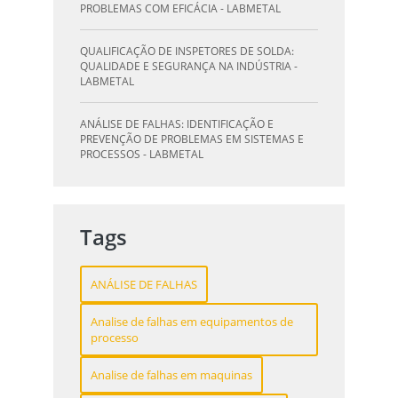
PROBLEMAS COM EFICÁCIA - LABMETAL
QUALIFICAÇÃO DE INSPETORES DE SOLDA:
QUALIDADE E SEGURANÇA NA INDÚSTRIA -
LABMETAL
ANÁLISE DE FALHAS: IDENTIFICAÇÃO E
PREVENÇÃO DE PROBLEMAS EM SISTEMAS E
PROCESSOS - LABMETAL
QUALIFICAÇÃO DE SOLDAGEM: GUIA
ESSENCIAL PARA INSPETORES - LABMETAL
Tags
QUALIFICAÇÃO DE SOLDADORES: PILAR DO
SUCESSO NA INDÚSTRIA METALÚRGICA -
ANÁLISE DE FALHAS
LABMETAL
Analise de falhas em equipamentos de
QUALIFICAÇÃO DE INSPETORES DE SOLDA:
processo
DESTAQUE-SE NA INDÚSTRIA - LABMETAL
Analise de falhas em maquinas
O QUE UM LABORATÓRIO DE ANÁLISE QUÍMICA