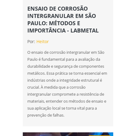
análise de falhas em rolamentos em sp
ENSAIO DE CORROSÃO
INTERGRANULAR EM SÃO
análise de falhas em rolamentos em são
PAULO: MÉTODOS E
paulo
IMPORTÂNCIA - LABMETAL
análise de falhas para manutenção em
Por:
Heitor
sp
O ensaio de corrosão intergranular em São
análise de falhas para manutenção em
Paulo é fundamental para a avaliação da
são paulo
durabilidade e segurança de componentes
metálicos. Essa prática se torna essencial em
análise do tipo de quebra
indústrias onde a integridade estrutural é
ensaio de corrosão
crucial. À medida que a corrosão
intergranular compromete a resistência de
ensaio de corrosão acelerada
materiais, entender os métodos de ensaio e
sua aplicação local se torna vital para a
ensaio de corrosão acelerada em sp
prevenção de falhas.
ensaio de corrosão acelerada em são
paulo