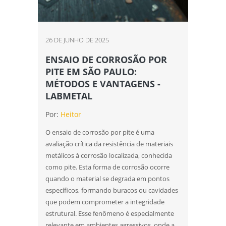
Ensaios mecânicos de materiais
metálicos
Ensaios mecânicos destrutivos
26 DE JUNHO DE 2025
Ensaios mecânicos e metalúrgicos
ENSAIO DE CORROSÃO POR
PITE EM SÃO PAULO:
Inspetor de solda qualificação
MÉTODOS E VANTAGENS -
LABMETAL
Inspeção de solda
Por:
Heitor
Laboratório de análise química
O ensaio de corrosão por pite é uma
Laboratório de ensaios
avaliação crítica da resistência de materiais
metálicos à corrosão localizada, conhecida
Laboratório de ensaios mecânicos
como pite. Esta forma de corrosão ocorre
quando o material se degrada em pontos
Laboratório de ensaios mecânicos e
específicos, formando buracos ou cavidades
materiais
que podem comprometer a integridade
Laboratório de ensaios mecânicos e
estrutural. Esse fenômeno é especialmente
metalográficos
relevante em ambientes agressivos, onde a