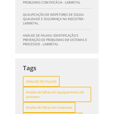
PROBLEMAS COM EFICÁCIA - LABMETAL
QUALIFICAÇÃO DE INSPETORES DE SOLDA:
QUALIDADE E SEGURANÇA NA INDÚSTRIA -
LABMETAL
ANÁLISE DE FALHAS: IDENTIFICAÇÃO E
PREVENÇÃO DE PROBLEMAS EM SISTEMAS E
PROCESSOS - LABMETAL
QUALIFICAÇÃO DE SOLDAGEM: GUIA
ESSENCIAL PARA INSPETORES - LABMETAL
Tags
QUALIFICAÇÃO DE SOLDADORES: PILAR DO
SUCESSO NA INDÚSTRIA METALÚRGICA -
ANÁLISE DE FALHAS
LABMETAL
Analise de falhas em equipamentos de
QUALIFICAÇÃO DE INSPETORES DE SOLDA:
processo
DESTAQUE-SE NA INDÚSTRIA - LABMETAL
Analise de falhas em maquinas
O QUE UM LABORATÓRIO DE ANÁLISE QUÍMICA