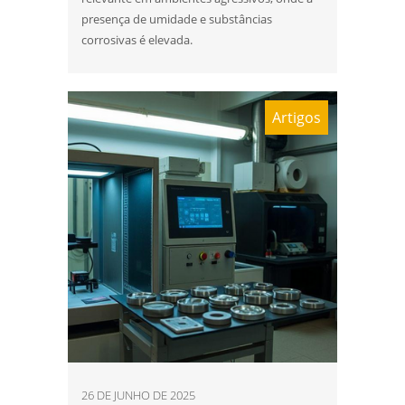
presença de umidade e substâncias
Laboratório de ensaios mecânicos sp
corrosivas é elevada.
Laboratório de metalografia
Laboratório metalográfico
Artigos
Laboratório metalúrgico
Qualificação de soldadores
Serviço de qualificação de soldador
analise de quebra de parafusos
análise de falhas em engrenagens
análise de falhas em engrenagens em sp
análise de falhas em equipamentos
eletricos
26 DE JUNHO DE 2025