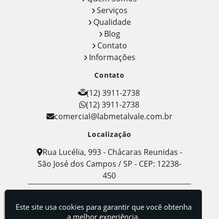
Serviços
Qualidade
Blog
Contato
Informações
Contato
(12) 3911-2738
(12) 3911-2738
comercial@labmetalvale.com.br
Localização
Rua Lucélia, 993 - Chácaras Reunidas -
São José dos Campos / SP - CEP: 12238-
450
Labmetal - Indústria, Comércio e Serviços de
Metalografia
Este site usa cookies para garantir que você obtenha
a melhor experiência.