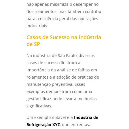
QUALIDADE E SEGURANÇA EM PROJETOS DE
não apenas maximiza o desempenho
SOLDAGEM - LABMETAL
dos rolamentos, mas também contribui
para a eficiência geral das operações
LABORATÓRIO DE ANÁLISE QUÍMICA: COMO
industriais.
ESCOLHER O MELHOR PARA SUAS
NECESSIDADES - LABMETAL
Casos de Sucesso na Indústria
de SP
COMO GARANTIR A QUALIFICAÇÃO DE
SOLDADORES PARA MELHORES PRÁTICAS
INDUSTRIAIS - LABMETAL
Na indústria de São Paulo, diversos
casos de sucesso ilustram a
ENTENDA TUDO SOBRE ENSAIO DE CORROSÃO
importância da análise de falhas em
INTERGRANULAR E SUAS APLICAÇÕES
rolamentos e a adoção de práticas de
INDUSTRIAIS - LABMETAL
manutenção preventiva. Esses
exemplos demonstram como uma
ANÁLISE DE QUEBRA DE PARAFUSOS:
ENTENDA AS CAUSAS E SOLUÇÕES -
gestão eficaz pode levar a melhorias
LABMETAL
significativas.
ANÁLISE DO TIPO DE QUEBRA: ENTENDA SEUS
Um exemplo notável é a
Indústria de
IMPACTOS E REPERCUSSÕES - LABMETAL
Refrigeração XYZ
, que enfrentava