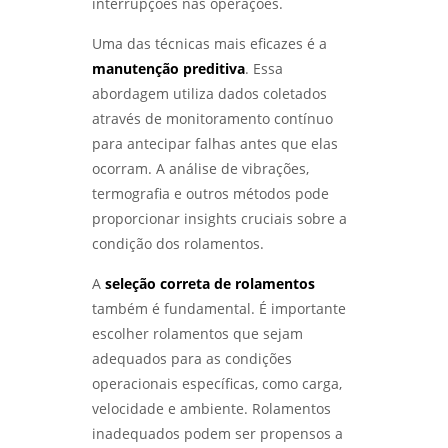
interrupções nas operações.
COMO REALIZAR UM ENSAIO DE CORROSÃO
ACELERADA EFICIENTE - LABMETAL
Uma das técnicas mais eficazes é a
manutenção preditiva
. Essa
QUALIFICAÇÃO DE EPS GARANTE EFICIÊNCIA E
SEGURANÇA NA CONSTRUÇÃO - LABMETAL
abordagem utiliza dados coletados
através de monitoramento contínuo
COMO ESCOLHER EMPRESAS DE ENSAIOS NÃO
para antecipar falhas antes que elas
DESTRUTIVOS COM QUALIDADE - LABMETAL
ocorram. A análise de vibrações,
termografia e outros métodos pode
COMO A ANÁLISE METALOGRÁFICA
proporcionar insights cruciais sobre a
TRANSFORMA A INDÚSTRIA METALÚRGICA -
LABMETAL
condição dos rolamentos.
A
seleção correta de rolamentos
ANÁLISE DE FALHAS EM MÁQUINAS E
EQUIPAMENTOS: COMO EVITAR PROBLEMAS E
também é fundamental. É importante
OTIMIZAR PROCESSOS - LABMETAL
escolher rolamentos que sejam
adequados para as condições
DESCUBRA OS MELHORES LABORATÓRIOS DE
operacionais específicas, como carga,
ENSAIOS MECÂNICOS EM SP - LABMETAL
velocidade e ambiente. Rolamentos
inadequados podem ser propensos a
ANÁLISE DE FALHAS EM MÁQUINAS: