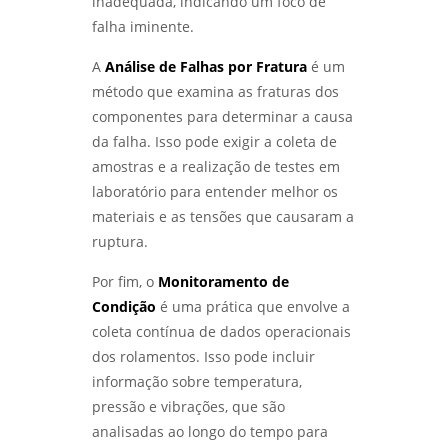
inadequada, indicando um foco de
LABORATÓRIO DE ENSAIOS MECÂNICOS:
falha iminente.
COMO GARANTIR A QUALIDADE E SEGURANÇA
DOS MATERIAIS - LABMETAL
A
Análise de Falhas por Fratura
é um
método que examina as fraturas dos
LABORATÓRIO DE ENSAIOS: COMO ESCOLHER
componentes para determinar a causa
O MELHOR PARA SUAS NECESSIDADES DE
TESTES E ANÁLISES - LABMETAL
da falha. Isso pode exigir a coleta de
amostras e a realização de testes em
COMO REALIZAR ANÁLISE DE FALHAS EM
laboratório para entender melhor os
ROLAMENTOS EM SÃO PAULO COM EFICÁCIA -
materiais e as tensões que causaram a
LABMETAL
ruptura.
COMO REALIZAR UMA ANÁLISE DE FALHAS EM
Por fim, o
Monitoramento de
ENGRENAGENS EM SP PARA OTIMIZAR A
MANUTENÇÃO - LABMETAL
Condição
é uma prática que envolve a
coleta contínua de dados operacionais
ANÁLISE DE FALHAS EM ROLAMENTOS EM SP:
dos rolamentos. Isso pode incluir
DIAGNÓSTICO EFICIENTE PARA INDÚSTRIAS -
informação sobre temperatura,
LABMETAL
pressão e vibrações, que são
COMO A ANÁLISE DE FALHAS PARA
analisadas ao longo do tempo para
MANUTENÇÃO EM SP PODE AUMENTAR A