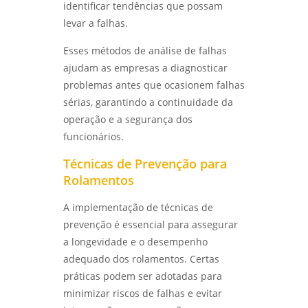
identificar tendências que possam
EFICÁCIA OPERACIONAL - LABMETAL
levar a falhas.
ANÁLISE METALOGRÁFICA DE METAIS:
Esses métodos de análise de falhas
DESCUBRA COMO ESSA TÉCNICA REVELA A
ajudam as empresas a diagnosticar
QUALIDADE DOS MATERIAIS - LABMETAL
problemas antes que ocasionem falhas
ENSAIOS FÍSICOS MECÂNICOS: COMO
sérias, garantindo a continuidade da
GARANTIR A QUALIDADE E A SEGURANÇA DOS
operação e a segurança dos
MATERIAIS - LABMETAL
funcionários.
ENTENDA O ENSAIO DE CORROSÃO POR PITE E
Técnicas de Prevenção para
SUA IMPORTÂNCIA NA INDÚSTRIA - LABMETAL
Rolamentos
ANÁLISE DE FALHAS EM ENGRENAGENS:
A implementação de técnicas de
COMO IDENTIFICAR E CORRIGIR PROBLEMAS -
prevenção é essencial para assegurar
LABMETAL
a longevidade e o desempenho
ANÁLISE DE FALHAS EM EQUIPAMENTOS
adequado dos rolamentos. Certas
ELÉTRICOS: IDENTIFICANDO PROBLEMAS E
práticas podem ser adotadas para
SOLUÇÕES - LABMETAL
minimizar riscos de falhas e evitar