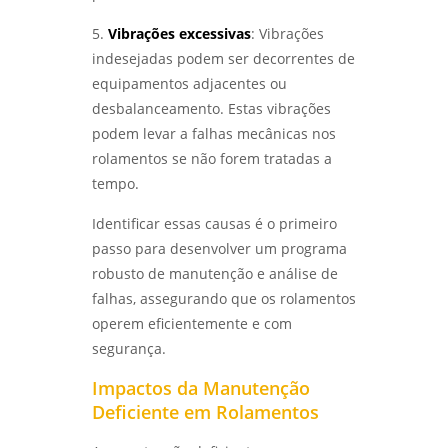
análise do tipo de quebra
ANÁLISE DE FALHAS EM EQUIPAMENTOS
5.
Vibrações excessivas
: Vibrações
ELÉTRICOS: TÉCNICAS E IMPORTÂNCIA -
ensaio de corrosão
LABMETAL
indesejadas podem ser decorrentes de
equipamentos adjacentes ou
ensaio de corrosão acelerada
COMO REALIZAR O ENSAIO DE CORROSÃO POR
desbalanceamento. Estas vibrações
PITE DE FORMA EFICIENTE - LABMETAL
ensaio de corrosão acelerada em sp
podem levar a falhas mecânicas nos
rolamentos se não forem tratadas a
IDENTIFIQUE PROBLEMAS COMUNS NA
ensaio de corrosão acelerada em são
tempo.
ANÁLISE DE FALHAS EM ENGRENAGENS EM SP
paulo
- LABMETAL
Identificar essas causas é o primeiro
ensaio de corrosão intergranular
passo para desenvolver um programa
ANÁLISE DE FALHAS EM ROLAMENTOS EM SP:
SOLUÇÕES E MELHORES PRÁTICAS - LABMETAL
robusto de manutenção e análise de
ensaio de corrosão intergranular em são
paulo
falhas, assegurando que os rolamentos
ANÁLISE DE FALHAS EM ENGRENAGENS:
operem eficientemente e com
IDENTIFIQUE PROBLEMAS ANTES QUE
ensaio de corrosão por pite
segurança.
ACONTEÇAM - LABMETAL
ensaio de corrosão por pite em sp
Impactos da Manutenção
DESVENDANDO OS SEGREDOS DOS ENSAIOS
Deficiente em Rolamentos
MECÂNICOS DE MATERIAIS METÁLICOS -
ensaio de corrosão por pite em são
LABMETAL
paulo