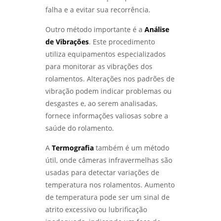
- LABMETAL
falha e a evitar sua recorrência.
ENSAIO METALOGRÁFICO: COMO ESSA
Outro método importante é a
Análise
TÉCNICA REVELA A ESTRUTURA DOS
de Vibrações
. Este procedimento
MATERIAIS METÁLICOS - LABMETAL
utiliza equipamentos especializados
para monitorar as vibrações dos
LABORATÓRIO METALÚRGICO: COMO
GARANTIR A QUALIDADE E SEGURANÇA DOS
rolamentos. Alterações nos padrões de
SEUS MATERIAIS - LABMETAL
vibração podem indicar problemas ou
desgastes e, ao serem analisadas,
LABORATÓRIO DE METALOGRAFIA: COMO
fornece informações valiosas sobre a
ANALISAR E COMPREENDER ESTRUTURAS
METÁLICAS COM PRECISÃO - LABMETAL
saúde do rolamento.
A
Termografia
também é um método
LABORATÓRIO METALOGRÁFICO: COMO
ESCOLHER O IDEAL PARA SUAS ANÁLISES E
útil, onde câmeras infravermelhas são
TESTES - LABMETAL
usadas para detectar variações de
temperatura nos rolamentos. Aumento
ENSAIO DE IMPACTO CHARPY E IZOD:
de temperatura pode ser um sinal de
ENTENDA AS DIFERENÇAS E APLICAÇÕES NA
ENGENHARIA - LABMETAL
atrito excessivo ou lubrificação