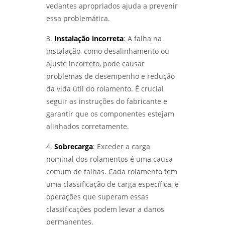
Serviço de qualificação de soldador
vedantes apropriados ajuda a prevenir
DE FALHAS TRANSFORMA EQUIPAMENTOS DE
PROCESSO - LABMETAL
essa problemática.
analise de quebra de parafusos
3.
Instalação incorreta
: A falha na
DESCUBRA OS SEGREDOS DO LABORATÓRIO
análise de falhas em engrenagens
METALOGRÁFICO E TRANSFORME SEUS
instalação, como desalinhamento ou
PROJETOS - LABMETAL
ajuste incorreto, pode causar
análise de falhas em engrenagens em sp
problemas de desempenho e redução
DESVENDANDO OS SEGREDOS DA ANÁLISE
análise de falhas em equipamentos
da vida útil do rolamento. É crucial
METALOGRÁFICA DE METAIS PARA INOVAÇÕES
eletricos
INDUSTRIAIS - LABMETAL
seguir as instruções do fabricante e
garantir que os componentes estejam
análise de falhas em rolamentos em sp
DESVENDANDO O ENSAIO METALOGRÁFICO: A
alinhados corretamente.
CHAVE PARA MATERIAIS DE ALTA
análise de falhas em rolamentos em são
PERFORMANCE - LABMETAL
4.
paulo
Sobrecarga
: Exceder a carga
nominal dos rolamentos é uma causa
DESCUBRA OS SEGREDOS DO LABORATÓRIO
análise de falhas para manutenção em
DE METALOGRAFIA E TRANSFORME SEUS
comum de falhas. Cada rolamento tem
sp
PROJETOS - LABMETAL
uma classificação de carga específica, e
operações que superam essas
análise de falhas para manutenção em
COMO REALIZAR UMA ANÁLISE DO TIPO DE
são paulo
classificações podem levar a danos
QUEBRA EFICIENTE - LABMETAL
permanentes.