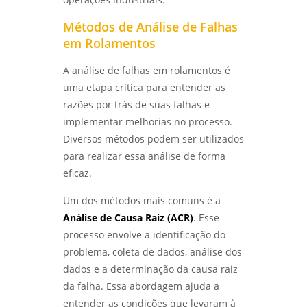
ENSAIO METALOGRÁFICO DE AÇO: COMO
Métodos de Análise de Falhas
REALIZAR E INTERPRETAR RESULTADOS COM
em Rolamentos
PRECISÃO - LABMETAL
A análise de falhas em rolamentos é
ANÁLISE DE FALHAS EM EQUIPAMENTOS DE
uma etapa crítica para entender as
PROCESSO PARA AUMENTAR A EFICIÊNCIA E
REDUZIR CUSTOS - LABMETAL
razões por trás de suas falhas e
implementar melhorias no processo.
ENSAIO DE CORROSÃO ACELERADA EM SÃO
Diversos métodos podem ser utilizados
PAULO: ENTENDA COMO FUNCIONA -
para realizar essa análise de forma
LABMETAL
eficaz.
COMO É REALIZADO O ENSAIO DE CORROSÃO
Um dos métodos mais comuns é a
POR PITE EM SP - LABMETAL
Análise de Causa Raiz (ACR)
. Esse
processo envolve a identificação do
MÉTODOS EFICAZES DE ENSAIO DE CORROSÃO
ACELERADA EM SP PARA GARANTIR
problema, coleta de dados, análise dos
QUALIDADE - LABMETAL
dados e a determinação da causa raiz
da falha. Essa abordagem ajuda a
ANÁLISE DE FALHAS PARA MANUTENÇÃO EM
SÃO PAULO: CONFIRA AS MELHORES PRÁTICAS
entender as condições que levaram à