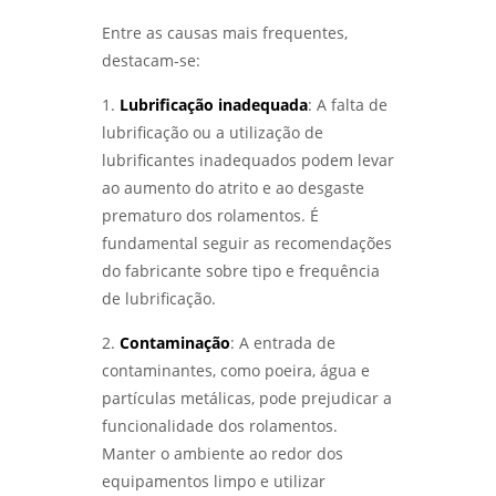
ANÁLISE DE FALHAS PARA MANUTENÇÃO EM
SP: GUIA COMPLETO - LABMETAL
Entre as causas mais frequentes,
Laboratório de ensaios
destacam-se:
ANÁLISE DE FALHAS PARA MANUTENÇÃO EM
Laboratório de ensaios mecânicos
SÃO PAULO: GUIA COMPLETO - LABMETAL
1.
Lubrificação inadequada
: A falta de
lubrificação ou a utilização de
Laboratório de ensaios mecânicos e
ENTENDA O ENSAIO DE CORROSÃO
materiais
lubrificantes inadequados podem levar
ACELERADA EM SP E SEUS BENEFÍCIOS -
LABMETAL
ao aumento do atrito e ao desgaste
Laboratório de ensaios mecânicos e
prematuro dos rolamentos. É
metalográficos
ENSAIO DE CORROSÃO POR PITE EM SÃO
fundamental seguir as recomendações
PAULO E SUAS IMPLICAÇÕES - LABMETAL
Laboratório de ensaios mecânicos sp
do fabricante sobre tipo e frequência
de lubrificação.
LABORATÓRIO METALÚRGICO: INOVAÇÕES
Laboratório de metalografia
QUE TRANSFORMAM O FUTURO DA INDÚSTRIA
2.
Contaminação
: A entrada de
- LABMETAL
Laboratório metalográfico
contaminantes, como poeira, água e
partículas metálicas, pode prejudicar a
DESVENDANDO O ENSAIO METALOGRÁFICO
Laboratório metalúrgico
DO AÇO: SEGREDOS PARA MATERIAIS DE ALTA
funcionalidade dos rolamentos.
PERFORMANCE - LABMETAL
Manter o ambiente ao redor dos
Qualificação de soldadores
equipamentos limpo e utilizar
DESVENDANDO MISTÉRIOS: COMO A ANÁLISE