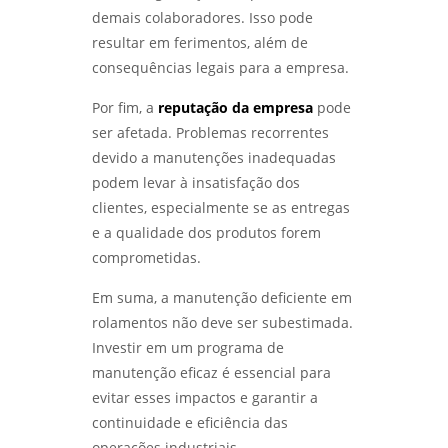
LABORATÓRIO DE ENSAIOS: DESCUBRA OS
demais colaboradores. Isso pode
SEGREDOS POR TRÁS DA QUALIDADE E
INOVAÇÃO - LABMETAL
resultar em ferimentos, além de
consequências legais para a empresa.
DESVENDANDO OS SEGREDOS DOS ENSAIOS
MECÂNICOS E METALÚRGICOS PARA
Por fim, a
reputação da empresa
pode
INOVAÇÃO - LABMETAL
ser afetada. Problemas recorrentes
devido a manutenções inadequadas
DESVENDANDO OS ENSAIOS MECÂNICOS
podem levar à insatisfação dos
DESTRUTIVOS: O QUE ELES REVELAM? -
LABMETAL
clientes, especialmente se as entregas
e a qualidade dos produtos forem
ENSAIO DE CORROSÃO POR PITE EM SÃO
comprometidas.
PAULO: MÉTODOS E VANTAGENS - LABMETAL
Em suma, a manutenção deficiente em
ENSAIO DE CORROSÃO INTERGRANULAR EM
rolamentos não deve ser subestimada.
SÃO PAULO: MÉTODOS E IMPORTÂNCIA -
Investir em um programa de
LABMETAL
manutenção eficaz é essencial para
evitar esses impactos e garantir a
QUALIFICAÇÃO DE EPS EM SP: COMO
AUMENTAR A EFICIÊNCIA E CONFORMIDADE -
continuidade e eficiência das
LABMETAL
operações industriais.