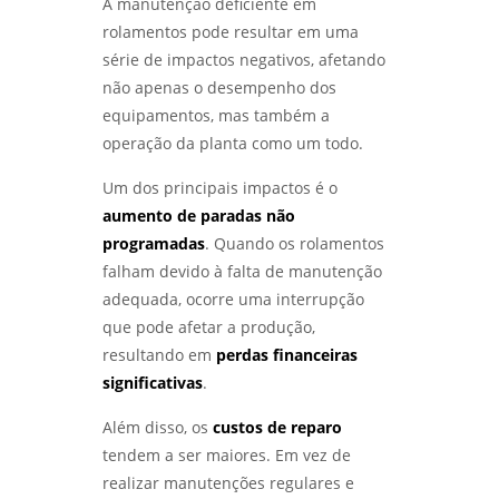
A manutenção deficiente em
rolamentos pode resultar em uma
qualificação de eps
DESVENDANDO MISTÉRIOS: COMO A ANÁLISE
DE FALHAS EM EQUIPAMENTOS TRANSFORMA
série de impactos negativos, afetando
RESULTADOS - LABMETAL
qualificação de eps em sp
não apenas o desempenho dos
equipamentos, mas também a
DESVENDANDO O ENSAIO DE CORROSÃO:
qualificação de eps em são josé dos
operação da planta como um todo.
PROTEJA SEUS MATERIAIS COM
campos
CONHECIMENTO - LABMETAL
Um dos principais impactos é o
qualificação de eps em são paulo
aumento de paradas não
DESCUBRA COMO UM LABORATÓRIO DE
ENSAIOS MECÂNICOS REVOLUCIONA A
qualificacao de solda
programadas
. Quando os rolamentos
INDÚSTRIA - LABMETAL
falham devido à falta de manutenção
adequada, ocorre uma interrupção
DESVENDANDO OS SEGREDOS DOS ENSAIOS
que pode afetar a produção,
MECÂNICOS PARA MATERIAIS INOVADORES -
LABMETAL
resultando em
perdas financeiras
significativas
.
COMO ESCOLHER AS MELHORES EMPRESAS DE
ENSAIOS NÃO DESTRUTIVOS - LABMETAL
Além disso, os
custos de reparo
tendem a ser maiores. Em vez de
COMO O ENSAIO DE CORROSÃO ACELERADA
realizar manutenções regulares e
GARANTE MATERIAIS DURÁVEIS - LABMETAL