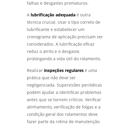
IDENTIFIQUE E SOLUCIONE PROBLEMAS
falhas e desgastes prematuros.
EFICAZMENTE - LABMETAL
A
lubrificação adequada
é outra
COMO ESCOLHER O MELHOR LABORATÓRIO DE
técnica crucial. Usar o tipo correto de
ENSAIOS MECÂNICOS E METALOGRÁFICOS -
lubrificante e estabelecer um
LABMETAL
cronograma de aplicação precisam ser
COMO ESCOLHER UM LABORATÓRIO DE
considerados. A lubrificação eficaz
ENSAIOS MECÂNICOS E MATERIAIS EFICIENTES
reduz o atrito e o desgaste,
- LABMETAL
prolongando a vida útil do rolamento.
SERVIÇO DE QUALIFICAÇÃO DE SOLDADOR
Realizar
inspeções regulares
é uma
PARA AUMENTAR SUAS OPORTUNIDADES
prática que não deve ser
PROFISSIONAIS - LABMETAL
negligenciada. Supervisões periódicas
INSPETOR DE SOLDA QUALIFICAÇÃO: COMO SE
podem ajudar a identificar problemas
TORNAR UM PROFISSIONAL RECONHECIDO NA
antes que se tornem críticos. Verificar
ÁREA - LABMETAL
alinhamento, verificação de folgas e a
condição geral dos rolamentos deve
ENSAIOS MECÂNICOS: COMO GARANTIR A
QUALIDADE E A SEGURANÇA DOS MATERIAIS
fazer parte da rotina de manutenção.
UTILIZADOS - LABMETAL