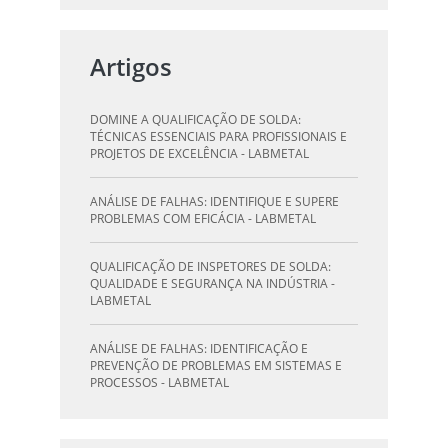
QUALIFICAÇÃO DE SOLDAGEM: GUIA
ESSENCIAL PARA INSPETORES - LABMETAL
Artigos
QUALIFICAÇÃO DE SOLDADORES: PILAR DO
SUCESSO NA INDÚSTRIA METALÚRGICA -
DOMINE A QUALIFICAÇÃO DE SOLDA:
LABMETAL
TÉCNICAS ESSENCIAIS PARA PROFISSIONAIS E
PROJETOS DE EXCELÊNCIA - LABMETAL
QUALIFICAÇÃO DE INSPETORES DE SOLDA:
DESTAQUE-SE NA INDÚSTRIA - LABMETAL
ANÁLISE DE FALHAS: IDENTIFIQUE E SUPERE
PROBLEMAS COM EFICÁCIA - LABMETAL
O QUE UM LABORATÓRIO DE ANÁLISE QUÍMICA
PODE FAZER POR VOCÊ E SUA EMPRESA -
QUALIFICAÇÃO DE INSPETORES DE SOLDA:
LABMETAL
QUALIDADE E SEGURANÇA NA INDÚSTRIA -
LABMETAL
LABORATÓRIO DE TESTES: GARANTA
QUALIDADE E SEGURANÇA DOS SEUS
ANÁLISE DE FALHAS: IDENTIFICAÇÃO E
PRODUTOS - LABMETAL
PREVENÇÃO DE PROBLEMAS EM SISTEMAS E
PROCESSOS - LABMETAL
DESVENDANDO A QUALIFICAÇÃO DO
INSPETOR DE SOLDA: O CAMINHO PARA A
QUALIFICAÇÃO DE SOLDAGEM: GUIA
EXCELÊNCIA - LABMETAL
ESSENCIAL PARA INSPETORES - LABMETAL