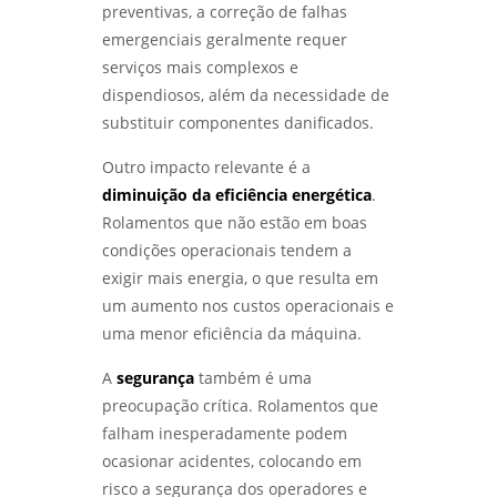
preventivas, a correção de falhas
emergenciais geralmente requer
COMO ESCOLHER UM LABORATÓRIO DE
ENSAIOS MECÂNICOS EM SP PARA GARANTIR A
serviços mais complexos e
QUALIDADE DOS SEUS MATERIAIS - LABMETAL
dispendiosos, além da necessidade de
substituir componentes danificados.
ANÁLISE METALOGRÁFICA PARA ENTENDER
ESTRUTURAS DOS MATERIAIS E MELHORAR
Outro impacto relevante é a
PROCESSOS - LABMETAL
diminuição da eficiência energética
.
Rolamentos que não estão em boas
COMO FUNCIONA O SERVIÇO DE
QUALIFICAÇÃO DE SOLDADOR E SUAS
condições operacionais tendem a
VANTAGENS - LABMETAL
exigir mais energia, o que resulta em
um aumento nos custos operacionais e
ANÁLISE DE FALHAS EM MÁQUINAS E
uma menor eficiência da máquina.
EQUIPAMENTOS PARA OTIMIZAÇÃO DE
PRODUÇÃO - LABMETAL
A
segurança
também é uma
preocupação crítica. Rolamentos que
QUALIFICAÇÃO DE SOLDADORES: COMO
GARANTIR A EXCELÊNCIA NA SOLDAGEM -
falham inesperadamente podem
LABMETAL
ocasionar acidentes, colocando em
risco a segurança dos operadores e