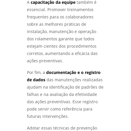
A
capacitação da equipe
também é
ENSAIOS MECÂNICOS DE MATERIAIS
essencial. Promover treinamentos
METÁLICOS: DESCUBRA SUA IMPORTÂNCIA E
frequentes para os colaboradores
APLICAÇÕES PRÁTICAS - LABMETAL
sobre as melhores práticas de
instalação, manutenção e operação
ANÁLISE DE FALHAS EM EQUIPAMENTOS:
COMO IDENTIFICAR E SOLUCIONAR
dos rolamentos garante que todos
PROBLEMAS EFICAZMENTE - LABMETAL
estejam cientes dos procedimentos
corretos, aumentando a eficácia das
ENSAIO DE CORROSÃO: COMO GARANTIR A
ações preventivas.
DURABILIDADE DOS MATERIAIS EM
AMBIENTES DESAFIADORES - LABMETAL
Por fim, a
documentação e o registro
de dados
das manutenções realizadas
ENSAIOS MECÂNICOS E METALÚRGICOS:
COMO GARANTIR A QUALIDADE DOS
ajudam na identificação de padrões de
MATERIAIS NA INDÚSTRIA - LABMETAL
falhas e na avaliação da efetividade
das ações preventivas. Esse registro
ENSAIOS MECÂNICOS DESTRUTIVOS: ENTENDA
pode servir como referência para
SUA IMPORTÂNCIA E APLICAÇÕES NA
ENGENHARIA - LABMETAL
futuras intervenções.
Adotar essas técnicas de prevenção
INSPEÇÃO DE SOLDA: COMO GARANTIR A