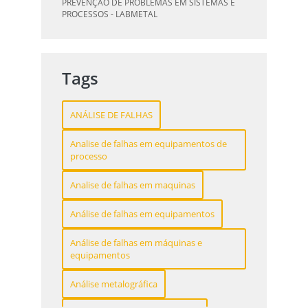
PREVENÇÃO DE PROBLEMAS EM SISTEMAS E
PROCESSOS - LABMETAL
DESVENDANDO A QUALIFICAÇÃO DO
INSPETOR DE SOLDA: O CAMINHO PARA A
QUALIFICAÇÃO DE SOLDAGEM: GUIA
EXCELÊNCIA - LABMETAL
ESSENCIAL PARA INSPETORES - LABMETAL
Tags
QUALIFICAÇÃO DE SOLDADORES: PILAR DO
SUCESSO NA INDÚSTRIA METALÚRGICA -
ANÁLISE DE FALHAS
LABMETAL
Analise de falhas em equipamentos de
QUALIFICAÇÃO DE INSPETORES DE SOLDA:
processo
DESTAQUE-SE NA INDÚSTRIA - LABMETAL
Analise de falhas em maquinas
O QUE UM LABORATÓRIO DE ANÁLISE QUÍMICA
PODE FAZER POR VOCÊ E SUA EMPRESA -
Análise de falhas em equipamentos
LABMETAL
Análise de falhas em máquinas e
LABORATÓRIO DE TESTES: GARANTA
equipamentos
QUALIDADE E SEGURANÇA DOS SEUS
PRODUTOS - LABMETAL
Análise metalográfica
DESVENDANDO A QUALIFICAÇÃO DO