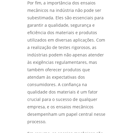
Por fim, a importância dos ensaios
QUALIDADE - LABMETAL
mecânicos na indústria não pode ser
subestimada. Eles são essenciais para
ANÁLISE DE FALHAS PARA MANUTENÇÃO EM
SÃO PAULO: CONFIRA AS MELHORES PRÁTICAS
garantir a qualidade, segurança e
- LABMETAL
eficiência dos materiais e produtos
utilizados em diversas aplicações. Com
ENSAIO METALOGRÁFICO: COMO ESSA
a realização de testes rigorosos, as
TÉCNICA REVELA A ESTRUTURA DOS
MATERIAIS METÁLICOS - LABMETAL
indústrias podem não apenas atender
às exigências regulamentares, mas
LABORATÓRIO METALÚRGICO: COMO
também oferecer produtos que
GARANTIR A QUALIDADE E SEGURANÇA DOS
atendam às expectativas dos
SEUS MATERIAIS - LABMETAL
consumidores. A confiança na
LABORATÓRIO DE METALOGRAFIA: COMO
qualidade dos materiais é um fator
ANALISAR E COMPREENDER ESTRUTURAS
crucial para o sucesso de qualquer
METÁLICAS COM PRECISÃO - LABMETAL
empresa, e os ensaios mecânicos
desempenham um papel central nesse
LABORATÓRIO METALOGRÁFICO: COMO
ESCOLHER O IDEAL PARA SUAS ANÁLISES E
processo.
TESTES - LABMETAL