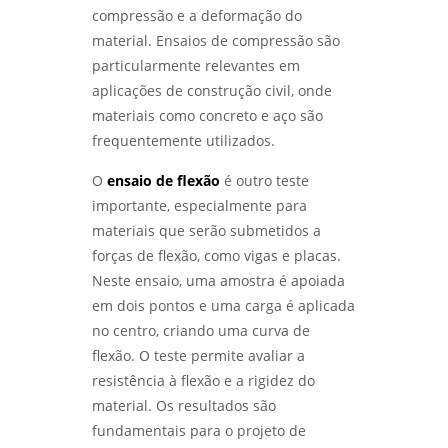
DESCUBRA OS MELHORES LABORATÓRIOS DE
compressão e a deformação do
ENSAIOS MECÂNICOS EM SP - LABMETAL
material. Ensaios de compressão são
particularmente relevantes em
ANÁLISE DE FALHAS EM MÁQUINAS:
IDENTIFIQUE E SOLUCIONE PROBLEMAS
aplicações de construção civil, onde
EFICAZMENTE - LABMETAL
materiais como concreto e aço são
frequentemente utilizados.
COMO ESCOLHER O MELHOR LABORATÓRIO DE
ENSAIOS MECÂNICOS E METALOGRÁFICOS -
O
ensaio de flexão
é outro teste
LABMETAL
importante, especialmente para
materiais que serão submetidos a
COMO ESCOLHER UM LABORATÓRIO DE
ENSAIOS MECÂNICOS E MATERIAIS EFICIENTES
forças de flexão, como vigas e placas.
- LABMETAL
Neste ensaio, uma amostra é apoiada
em dois pontos e uma carga é aplicada
SERVIÇO DE QUALIFICAÇÃO DE SOLDADOR
no centro, criando uma curva de
PARA AUMENTAR SUAS OPORTUNIDADES
PROFISSIONAIS - LABMETAL
flexão. O teste permite avaliar a
resistência à flexão e a rigidez do
INSPETOR DE SOLDA QUALIFICAÇÃO: COMO SE
material. Os resultados são
TORNAR UM PROFISSIONAL RECONHECIDO NA
fundamentais para o projeto de
ÁREA - LABMETAL