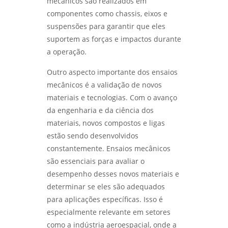
mecânicos são realizados em
ensaio de corrosão por pite em sp
componentes como chassis, eixos e
DESVENDANDO OS SEGREDOS DOS ENSAIOS
suspensões para garantir que eles
MECÂNICOS DE MATERIAIS METÁLICOS -
ensaio de corrosão por pite em são
LABMETAL
paulo
suportem as forças e impactos durante
a operação.
qualificação de eps
DESVENDANDO MISTÉRIOS: COMO A ANÁLISE
DE FALHAS EM EQUIPAMENTOS TRANSFORMA
Outro aspecto importante dos ensaios
RESULTADOS - LABMETAL
qualificação de eps em sp
mecânicos é a validação de novos
materiais e tecnologias. Com o avanço
DESVENDANDO O ENSAIO DE CORROSÃO:
qualificação de eps em são josé dos
da engenharia e da ciência dos
PROTEJA SEUS MATERIAIS COM
campos
CONHECIMENTO - LABMETAL
materiais, novos compostos e ligas
qualificação de eps em são paulo
estão sendo desenvolvidos
DESCUBRA COMO UM LABORATÓRIO DE
constantemente. Ensaios mecânicos
ENSAIOS MECÂNICOS REVOLUCIONA A
qualificacao de solda
são essenciais para avaliar o
INDÚSTRIA - LABMETAL
desempenho desses novos materiais e
DESVENDANDO OS SEGREDOS DOS ENSAIOS
determinar se eles são adequados
MECÂNICOS PARA MATERIAIS INOVADORES -
para aplicações específicas. Isso é
LABMETAL
especialmente relevante em setores
como a indústria aeroespacial, onde a
COMO ESCOLHER AS MELHORES EMPRESAS DE