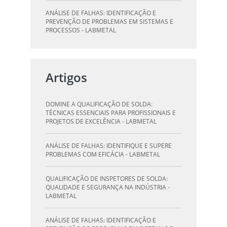
ANÁLISE DE FALHAS: IDENTIFICAÇÃO E
PREVENÇÃO DE PROBLEMAS EM SISTEMAS E
PROCESSOS - LABMETAL
QUALIFICAÇÃO DE SOLDAGEM: GUIA
ESSENCIAL PARA INSPETORES - LABMETAL
Artigos
QUALIFICAÇÃO DE SOLDADORES: PILAR DO
SUCESSO NA INDÚSTRIA METALÚRGICA -
DOMINE A QUALIFICAÇÃO DE SOLDA:
LABMETAL
TÉCNICAS ESSENCIAIS PARA PROFISSIONAIS E
PROJETOS DE EXCELÊNCIA - LABMETAL
QUALIFICAÇÃO DE INSPETORES DE SOLDA:
DESTAQUE-SE NA INDÚSTRIA - LABMETAL
ANÁLISE DE FALHAS: IDENTIFIQUE E SUPERE
PROBLEMAS COM EFICÁCIA - LABMETAL
O QUE UM LABORATÓRIO DE ANÁLISE QUÍMICA
PODE FAZER POR VOCÊ E SUA EMPRESA -
QUALIFICAÇÃO DE INSPETORES DE SOLDA:
LABMETAL
QUALIDADE E SEGURANÇA NA INDÚSTRIA -
LABMETAL
LABORATÓRIO DE TESTES: GARANTA
QUALIDADE E SEGURANÇA DOS SEUS
ANÁLISE DE FALHAS: IDENTIFICAÇÃO E
PRODUTOS - LABMETAL