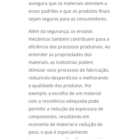
QUALIFICAÇÃO DE SOLDADORES: COMO
assegura que os materiais atendam a
GARANTIR A EXCELÊNCIA NA SOLDAGEM -
esses padrões e que os produtos finais
LABMETAL
sejam seguros para os consumidores.
LABORATÓRIO DE ENSAIOS: DESCUBRA OS
Além da segurança, os ensaios
SEGREDOS POR TRÁS DA QUALIDADE E
INOVAÇÃO - LABMETAL
mecânicos também contribuem para a
eficiência dos processos produtivos. Ao
DESVENDANDO OS SEGREDOS DOS ENSAIOS
entender as propriedades dos
MECÂNICOS E METALÚRGICOS PARA
materiais, as indústrias podem
INOVAÇÃO - LABMETAL
otimizar seus processos de fabricação,
reduzindo desperdícios e melhorando
DESVENDANDO OS ENSAIOS MECÂNICOS
DESTRUTIVOS: O QUE ELES REVELAM? -
a qualidade dos produtos. Por
LABMETAL
exemplo, a escolha de um material
com a resistência adequada pode
ENSAIO DE CORROSÃO POR PITE EM SÃO
permitir a redução da espessura de
PAULO: MÉTODOS E VANTAGENS - LABMETAL
componentes, resultando em
economia de material e redução de
ENSAIO DE CORROSÃO INTERGRANULAR EM
SÃO PAULO: MÉTODOS E IMPORTÂNCIA -
peso, o que é especialmente
LABMETAL