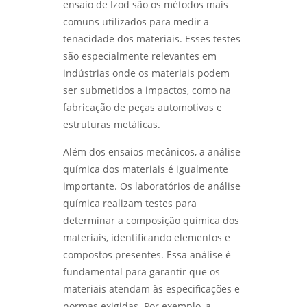
ensaio de Izod são os métodos mais
comuns utilizados para medir a
ANÁLISE DO TIPO DE QUEBRA: ENTENDA SEUS
tenacidade dos materiais. Esses testes
IMPACTOS E REPERCUSSÕES - LABMETAL
são especialmente relevantes em
indústrias onde os materiais podem
ser submetidos a impactos, como na
fabricação de peças automotivas e
estruturas metálicas.
Além dos ensaios mecânicos, a análise
química dos materiais é igualmente
importante. Os laboratórios de análise
química realizam testes para
determinar a composição química dos
materiais, identificando elementos e
compostos presentes. Essa análise é
fundamental para garantir que os
materiais atendam às especificações e
normas exigidas. Por exemplo, a