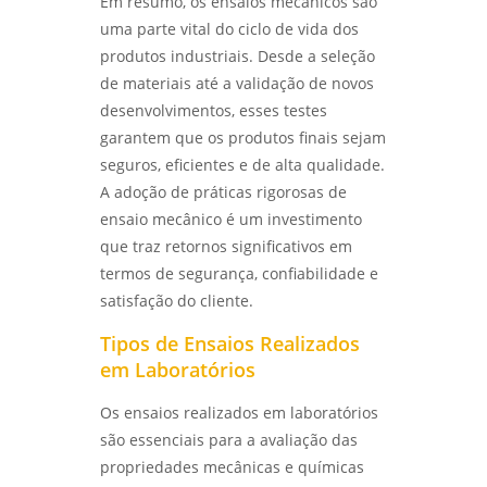
Em resumo, os ensaios mecânicos são
ENSAIO DE IMPACTO CHARPY E IZOD:
uma parte vital do ciclo de vida dos
ENTENDA AS DIFERENÇAS E APLICAÇÕES NA
produtos industriais. Desde a seleção
ENGENHARIA - LABMETAL
de materiais até a validação de novos
desenvolvimentos, esses testes
LABORATÓRIO DE ENSAIOS MECÂNICOS:
COMO GARANTIR A QUALIDADE E SEGURANÇA
garantem que os produtos finais sejam
DOS MATERIAIS - LABMETAL
seguros, eficientes e de alta qualidade.
A adoção de práticas rigorosas de
LABORATÓRIO DE ENSAIOS: COMO ESCOLHER
ensaio mecânico é um investimento
O MELHOR PARA SUAS NECESSIDADES DE
TESTES E ANÁLISES - LABMETAL
que traz retornos significativos em
termos de segurança, confiabilidade e
COMO REALIZAR ANÁLISE DE FALHAS EM
satisfação do cliente.
ROLAMENTOS EM SÃO PAULO COM EFICÁCIA -
LABMETAL
Tipos de Ensaios Realizados
em Laboratórios
COMO REALIZAR UMA ANÁLISE DE FALHAS EM
ENGRENAGENS EM SP PARA OTIMIZAR A
Os ensaios realizados em laboratórios
MANUTENÇÃO - LABMETAL
são essenciais para a avaliação das
propriedades mecânicas e químicas
ANÁLISE DE FALHAS EM ROLAMENTOS EM SP: