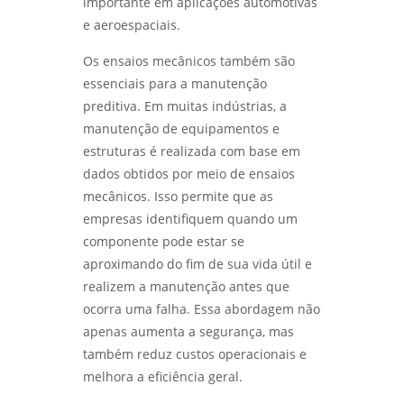
importante em aplicações automotivas
e aeroespaciais.
QUALIFICAÇÃO DE EPS EM SP: COMO
AUMENTAR A EFICIÊNCIA E CONFORMIDADE -
Os ensaios mecânicos também são
LABMETAL
essenciais para a manutenção
preditiva. Em muitas indústrias, a
ENSAIO METALOGRÁFICO DE AÇO: COMO
REALIZAR E INTERPRETAR RESULTADOS COM
manutenção de equipamentos e
PRECISÃO - LABMETAL
estruturas é realizada com base em
dados obtidos por meio de ensaios
ANÁLISE DE FALHAS EM EQUIPAMENTOS DE
PROCESSO PARA AUMENTAR A EFICIÊNCIA E
mecânicos. Isso permite que as
REDUZIR CUSTOS - LABMETAL
empresas identifiquem quando um
componente pode estar se
ENSAIO DE CORROSÃO ACELERADA EM SÃO
aproximando do fim de sua vida útil e
PAULO: ENTENDA COMO FUNCIONA -
LABMETAL
realizem a manutenção antes que
ocorra uma falha. Essa abordagem não
COMO É REALIZADO O ENSAIO DE CORROSÃO
apenas aumenta a segurança, mas
POR PITE EM SP - LABMETAL
também reduz custos operacionais e
melhora a eficiência geral.
MÉTODOS EFICAZES DE ENSAIO DE CORROSÃO
ACELERADA EM SP PARA GARANTIR