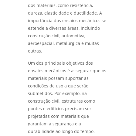
Laboratório metalúrgico
DO AÇO: SEGREDOS PARA MATERIAIS DE ALTA
dos materiais, como resistência,
PERFORMANCE - LABMETAL
dureza, elasticidade e ductilidade. A
Qualificação de soldadores
importância dos ensaios mecânicos se
DESVENDANDO MISTÉRIOS: COMO A ANÁLISE
Serviço de qualificação de soldador
estende a diversas áreas, incluindo
DE FALHAS TRANSFORMA EQUIPAMENTOS DE
PROCESSO - LABMETAL
construção civil, automotiva,
analise de quebra de parafusos
aeroespacial, metalúrgica e muitas
DESCUBRA OS SEGREDOS DO LABORATÓRIO
outras.
análise de falhas em engrenagens
METALOGRÁFICO E TRANSFORME SEUS
PROJETOS - LABMETAL
Um dos principais objetivos dos
análise de falhas em engrenagens em sp
ensaios mecânicos é assegurar que os
DESVENDANDO OS SEGREDOS DA ANÁLISE
materiais possam suportar as
análise de falhas em equipamentos
METALOGRÁFICA DE METAIS PARA INOVAÇÕES
eletricos
INDUSTRIAIS - LABMETAL
condições de uso a que serão
submetidos. Por exemplo, na
análise de falhas em rolamentos em sp
DESVENDANDO O ENSAIO METALOGRÁFICO: A
construção civil, estruturas como
CHAVE PARA MATERIAIS DE ALTA
pontes e edifícios precisam ser
análise de falhas em rolamentos em são
PERFORMANCE - LABMETAL
paulo
projetadas com materiais que
garantam a segurança e a
DESCUBRA OS SEGREDOS DO LABORATÓRIO
análise de falhas para manutenção em
DE METALOGRAFIA E TRANSFORME SEUS
durabilidade ao longo do tempo.
sp
PROJETOS - LABMETAL