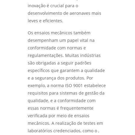
ENSAIOS NÃO DESTRUTIVOS - LABMETAL
inovação é crucial para o
desenvolvimento de aeronaves mais
COMO O ENSAIO DE CORROSÃO ACELERADA
leves e eficientes.
GARANTE MATERIAIS DURÁVEIS - LABMETAL
Os ensaios mecânicos também
COMO ESCOLHER UM LABORATÓRIO DE
desempenham um papel vital na
ENSAIOS MECÂNICOS EM SP PARA GARANTIR A
conformidade com normas e
QUALIDADE DOS SEUS MATERIAIS - LABMETAL
regulamentações. Muitas indústrias
são obrigadas a seguir padrões
ANÁLISE METALOGRÁFICA PARA ENTENDER
ESTRUTURAS DOS MATERIAIS E MELHORAR
específicos que garantem a qualidade
PROCESSOS - LABMETAL
e a segurança dos produtos. Por
exemplo, a norma ISO 9001 estabelece
COMO FUNCIONA O SERVIÇO DE
requisitos para sistemas de gestão da
QUALIFICAÇÃO DE SOLDADOR E SUAS
VANTAGENS - LABMETAL
qualidade, e a conformidade com
essas normas é frequentemente
ANÁLISE DE FALHAS EM MÁQUINAS E
verificada por meio de ensaios
EQUIPAMENTOS PARA OTIMIZAÇÃO DE
mecânicos. A realização de testes em
PRODUÇÃO - LABMETAL
laboratórios credenciados, como o ,