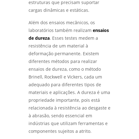
estruturas que precisam suportar
cargas dinâmicas e estáticas.
ENSAIOS MECÂNICOS: COMO GARANTIR A
QUALIDADE E A SEGURANÇA DOS MATERIAIS
UTILIZADOS - LABMETAL
Além dos ensaios mecânicos, os
laboratórios também realizam
ensaios
ENSAIOS MECÂNICOS DE MATERIAIS
de dureza
. Esses testes medem a
METÁLICOS: DESCUBRA SUA IMPORTÂNCIA E
resistência de um material à
APLICAÇÕES PRÁTICAS - LABMETAL
deformação permanente. Existem
diferentes métodos para realizar
ANÁLISE DE FALHAS EM EQUIPAMENTOS:
COMO IDENTIFICAR E SOLUCIONAR
ensaios de dureza, como o método
PROBLEMAS EFICAZMENTE - LABMETAL
Brinell, Rockwell e Vickers, cada um
adequado para diferentes tipos de
ENSAIO DE CORROSÃO: COMO GARANTIR A
DURABILIDADE DOS MATERIAIS EM
materiais e aplicações. A dureza é uma
AMBIENTES DESAFIADORES - LABMETAL
propriedade importante, pois está
relacionada à resistência ao desgaste e
ENSAIOS MECÂNICOS E METALÚRGICOS:
à abrasão, sendo essencial em
COMO GARANTIR A QUALIDADE DOS
MATERIAIS NA INDÚSTRIA - LABMETAL
indústrias que utilizam ferramentas e
componentes sujeitos a atrito.
ENSAIOS MECÂNICOS DESTRUTIVOS: ENTENDA