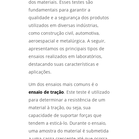
DIAGNÓSTICO EFICIENTE PARA INDÚSTRIAS -
dos materiais. Esses testes são
LABMETAL
fundamentais para garantir a
qualidade e a segurança dos produtos
COMO A ANÁLISE DE FALHAS PARA
utilizados em diversas indústrias,
MANUTENÇÃO EM SP PODE AUMENTAR A
EFICÁCIA OPERACIONAL - LABMETAL
como construção civil, automotiva,
aeroespacial e metalúrgica. A seguir,
ANÁLISE METALOGRÁFICA DE METAIS:
apresentamos os principais tipos de
DESCUBRA COMO ESSA TÉCNICA REVELA A
ensaios realizados em laboratórios,
QUALIDADE DOS MATERIAIS - LABMETAL
destacando suas características e
aplicações.
ENSAIOS FÍSICOS MECÂNICOS: COMO
GARANTIR A QUALIDADE E A SEGURANÇA DOS
MATERIAIS - LABMETAL
Um dos ensaios mais comuns é o
ensaio de tração
. Este teste é utilizado
ENTENDA O ENSAIO DE CORROSÃO POR PITE E
para determinar a resistência de um
SUA IMPORTÂNCIA NA INDÚSTRIA - LABMETAL
material à tração, ou seja, sua
capacidade de suportar forças que
ANÁLISE DE FALHAS EM ENGRENAGENS:
tendem a esticá-lo. Durante o ensaio,
COMO IDENTIFICAR E CORRIGIR PROBLEMAS -
LABMETAL
uma amostra do material é submetida
a uma carga crescente até que ocorra