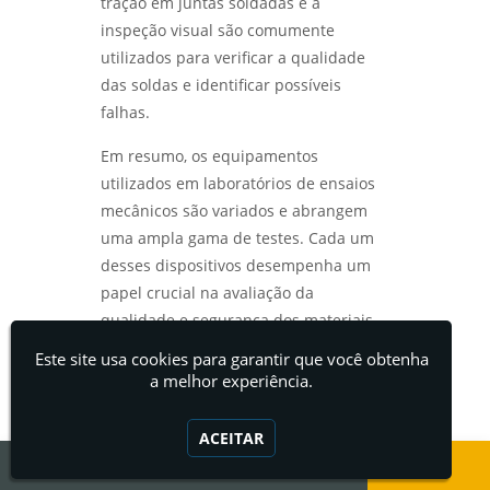
tração em juntas soldadas e a
inspeção visual são comumente
utilizados para verificar a qualidade
das soldas e identificar possíveis
falhas.
Em resumo, os equipamentos
utilizados em laboratórios de ensaios
mecânicos são variados e abrangem
uma ampla gama de testes. Cada um
desses dispositivos desempenha um
papel crucial na avaliação da
qualidade e segurança dos materiais
utilizados em diversas indústrias. A
Este site usa cookies para garantir que você obtenha
realização de testes rigorosos garante
a melhor experiência.
que os produtos finais atendam às
expectativas de desempenho e
ACEITAR
segurança, contribuindo para a
confiança dos consumidores e a