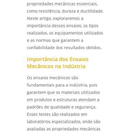
propriedades mecânicas essenciais,
ENSAIO DE CORROSÃO ACELERADA EM SÃO
como resistência, dureza e ductilidade.
Inspeção de solda
PAULO E SEUS BENEFÍCIOS - LABMETAL
Neste artigo, exploraremos a
Laboratório de análise química
importância desses ensaios, os tipos
ANÁLISE DE FALHAS PARA MANUTENÇÃO EM
SP: GUIA COMPLETO - LABMETAL
realizados, os equipamentos utilizados
Laboratório de ensaios
e as normas que garantem a
ANÁLISE DE FALHAS PARA MANUTENÇÃO EM
confiabilidade dos resultados obtidos.
Laboratório de ensaios mecânicos
SÃO PAULO: GUIA COMPLETO - LABMETAL
Importância dos Ensaios
Laboratório de ensaios mecânicos e
ENTENDA O ENSAIO DE CORROSÃO
Mecânicos na Indústria
materiais
ACELERADA EM SP E SEUS BENEFÍCIOS -
LABMETAL
Os ensaios mecânicos são
Laboratório de ensaios mecânicos e
metalográficos
fundamentais para a indústria, pois
ENSAIO DE CORROSÃO POR PITE EM SÃO
garantem que os materiais utilizados
PAULO E SUAS IMPLICAÇÕES - LABMETAL
Laboratório de ensaios mecânicos sp
em produtos e estruturas atendam a
padrões de qualidade e segurança.
LABORATÓRIO METALÚRGICO: INOVAÇÕES
Laboratório de metalografia
QUE TRANSFORMAM O FUTURO DA INDÚSTRIA
Esses testes são realizados em
- LABMETAL
Laboratório metalográfico
laboratórios especializados, onde são
avaliadas as propriedades mecânicas
DESVENDANDO O ENSAIO METALOGRÁFICO