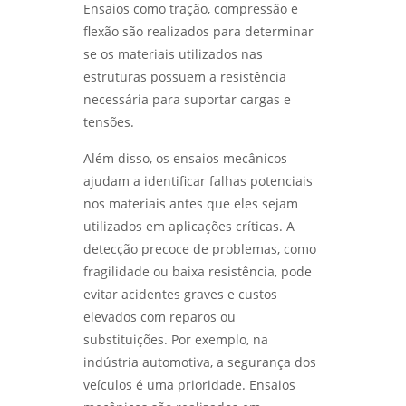
Ensaios como tração, compressão e
análise de falhas para manutenção em
flexão são realizados para determinar
COMO REALIZAR UMA ANÁLISE DO TIPO DE
são paulo
se os materiais utilizados nas
QUEBRA EFICIENTE - LABMETAL
estruturas possuem a resistência
análise do tipo de quebra
ANÁLISE DE FALHAS EM EQUIPAMENTOS
necessária para suportar cargas e
ELÉTRICOS: TÉCNICAS E IMPORTÂNCIA -
ensaio de corrosão
tensões.
LABMETAL
Além disso, os ensaios mecânicos
ensaio de corrosão acelerada
COMO REALIZAR O ENSAIO DE CORROSÃO POR
ajudam a identificar falhas potenciais
PITE DE FORMA EFICIENTE - LABMETAL
ensaio de corrosão acelerada em sp
nos materiais antes que eles sejam
utilizados em aplicações críticas. A
IDENTIFIQUE PROBLEMAS COMUNS NA
ensaio de corrosão acelerada em são
ANÁLISE DE FALHAS EM ENGRENAGENS EM SP
detecção precoce de problemas, como
paulo
- LABMETAL
fragilidade ou baixa resistência, pode
ensaio de corrosão intergranular
evitar acidentes graves e custos
ANÁLISE DE FALHAS EM ROLAMENTOS EM SP:
elevados com reparos ou
SOLUÇÕES E MELHORES PRÁTICAS - LABMETAL
ensaio de corrosão intergranular em são
substituições. Por exemplo, na
paulo
indústria automotiva, a segurança dos
ANÁLISE DE FALHAS EM ENGRENAGENS:
IDENTIFIQUE PROBLEMAS ANTES QUE
ensaio de corrosão por pite
veículos é uma prioridade. Ensaios
ACONTEÇAM - LABMETAL