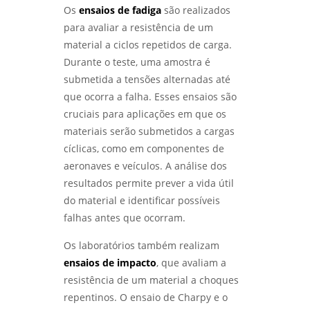
SUA IMPORTÂNCIA E APLICAÇÕES NA
Os
ensaios de fadiga
são realizados
ENGENHARIA - LABMETAL
para avaliar a resistência de um
material a ciclos repetidos de carga.
INSPEÇÃO DE SOLDA: COMO GARANTIR A
Durante o teste, uma amostra é
QUALIDADE E SEGURANÇA EM PROJETOS DE
SOLDAGEM - LABMETAL
submetida a tensões alternadas até
que ocorra a falha. Esses ensaios são
LABORATÓRIO DE ANÁLISE QUÍMICA: COMO
cruciais para aplicações em que os
ESCOLHER O MELHOR PARA SUAS
materiais serão submetidos a cargas
NECESSIDADES - LABMETAL
cíclicas, como em componentes de
aeronaves e veículos. A análise dos
COMO GARANTIR A QUALIFICAÇÃO DE
SOLDADORES PARA MELHORES PRÁTICAS
resultados permite prever a vida útil
INDUSTRIAIS - LABMETAL
do material e identificar possíveis
falhas antes que ocorram.
ENTENDA TUDO SOBRE ENSAIO DE CORROSÃO
INTERGRANULAR E SUAS APLICAÇÕES
Os laboratórios também realizam
INDUSTRIAIS - LABMETAL
ensaios de impacto
, que avaliam a
resistência de um material a choques
ANÁLISE DE QUEBRA DE PARAFUSOS:
ENTENDA AS CAUSAS E SOLUÇÕES -
repentinos. O ensaio de Charpy e o
LABMETAL