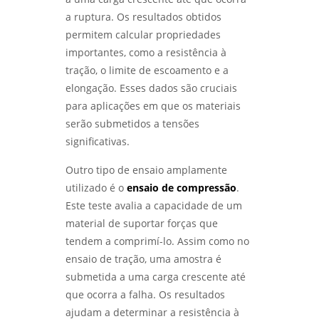
ANÁLISE DE FALHAS EM EQUIPAMENTOS
a ruptura. Os resultados obtidos
ELÉTRICOS: IDENTIFICANDO PROBLEMAS E
SOLUÇÕES - LABMETAL
permitem calcular propriedades
importantes, como a resistência à
COMO REALIZAR UM ENSAIO DE CORROSÃO
tração, o limite de escoamento e a
ACELERADA EFICIENTE - LABMETAL
elongação. Esses dados são cruciais
para aplicações em que os materiais
QUALIFICAÇÃO DE EPS GARANTE EFICIÊNCIA E
serão submetidos a tensões
SEGURANÇA NA CONSTRUÇÃO - LABMETAL
significativas.
COMO ESCOLHER EMPRESAS DE ENSAIOS NÃO
Outro tipo de ensaio amplamente
DESTRUTIVOS COM QUALIDADE - LABMETAL
utilizado é o
ensaio de compressão
.
Este teste avalia a capacidade de um
COMO A ANÁLISE METALOGRÁFICA
TRANSFORMA A INDÚSTRIA METALÚRGICA -
material de suportar forças que
LABMETAL
tendem a comprimí-lo. Assim como no
ensaio de tração, uma amostra é
ANÁLISE DE FALHAS EM MÁQUINAS E
submetida a uma carga crescente até
EQUIPAMENTOS: COMO EVITAR PROBLEMAS E
OTIMIZAR PROCESSOS - LABMETAL
que ocorra a falha. Os resultados
ajudam a determinar a resistência à