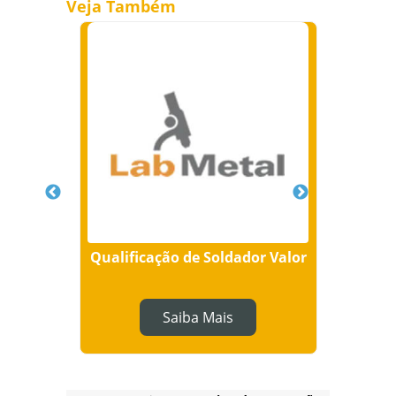
Veja Também
gráfica
Qualificação de Soldador Valor
La
Saiba Mais