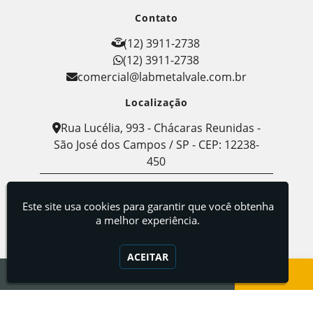
Contato
(12) 3911-2738
(12) 3911-2738
comercial@labmetalvale.com.br
Localização
Rua Lucélia, 993 - Chácaras Reunidas -
São José dos Campos / SP - CEP: 12238-
450
Labmetal - Indústria, Comércio e Serviços de
Metalografia
Este site usa cookies para garantir que você obtenha
a melhor experiência.
ACEITAR