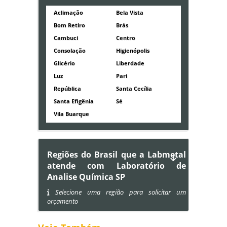
Aclimação
Bela Vista
Bom Retiro
Brás
Cambuci
Centro
Consolação
Higienópolis
Glicério
Liberdade
Luz
Pari
República
Santa Cecília
Santa Efigênia
Sé
Vila Buarque
Regiões do Brasil que a Labmetal
atende com Laboratório de
Analise Química SP
Selecione uma região para solicitar um
orçamento