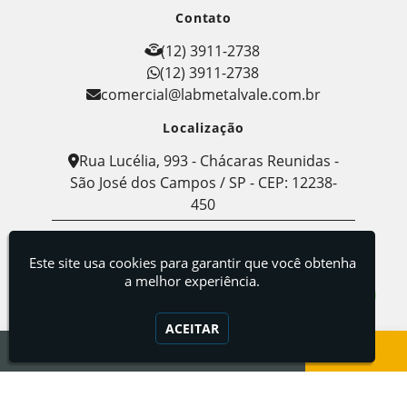
Contato
(12) 3911-2738
(12) 3911-2738
comercial@labmetalvale.com.br
Localização
Rua Lucélia, 993 - Chácaras Reunidas -
São José dos Campos / SP - CEP: 12238-
450
Labmetal - Indústria, Comércio e Serviços de
Metalografia
Este site usa cookies para garantir que você obtenha
a melhor experiência.
ACEITAR