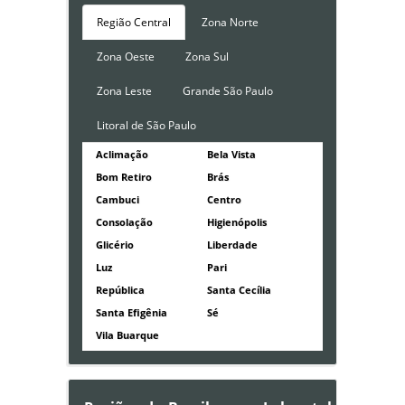
Região Central
Zona Norte
Zona Oeste
Zona Sul
Zona Leste
Grande São Paulo
Litoral de São Paulo
Aclimação
Bela Vista
Bom Retiro
Brás
Cambuci
Centro
Consolação
Higienópolis
Glicério
Liberdade
Luz
Pari
República
Santa Cecília
Santa Efigênia
Sé
Vila Buarque