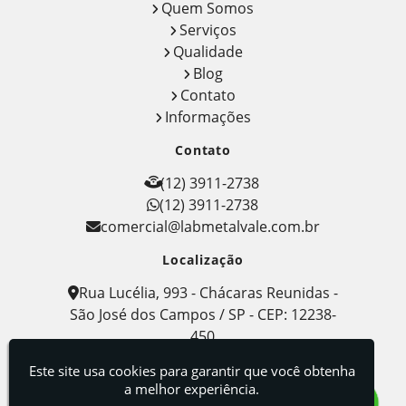
Quem Somos
Serviços
Qualidade
Blog
Contato
Informações
Contato
(12) 3911-2738
(12) 3911-2738
comercial@labmetalvale.com.br
Localização
Rua Lucélia, 993 - Chácaras Reunidas -
São José dos Campos / SP - CEP: 12238-
450
Este site usa cookies para garantir que você obtenha
Labmetal - Indústria, Comércio e Serviços de
Metalografia
a melhor experiência.