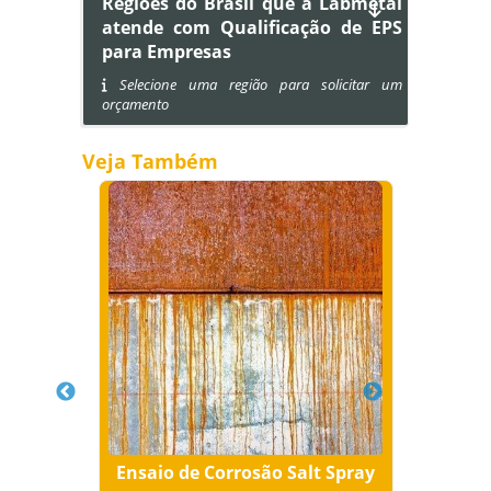
Regiões do Brasil que a Labmetal
atende com Qualificação de EPS
para Empresas
Selecione uma região para solicitar um
orçamento
Veja Também
em SP
Ensaio de Corrosão Salt Spray
A