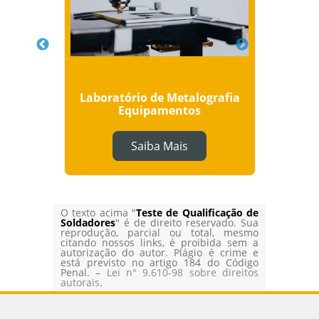
Spray
Laboratório de Metalografia
L
Equipamentos
Mecâ
Saiba Mais
O texto acima "
Teste de Qualificação de
Soldadores
" é de direito reservado. Sua
reprodução, parcial ou total, mesmo
citando nossos links, é proibida sem a
autorização do autor. Plágio é crime e
está previsto no artigo 184 do Código
Penal. –
Lei n° 9.610-98 sobre direitos
autorais
.