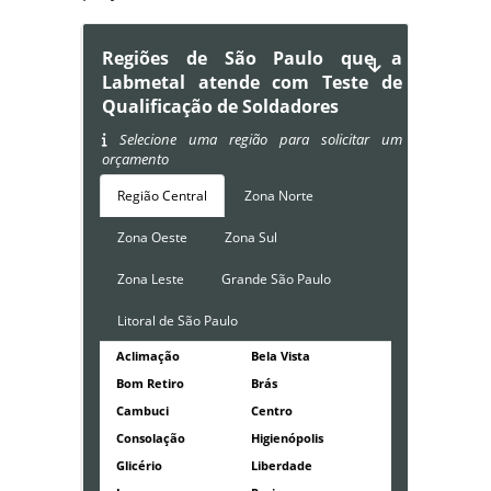
Regiões de São Paulo que a
Labmetal atende com Teste de
Qualificação de Soldadores
Selecione uma região para solicitar um
orçamento
Região Central
Zona Norte
Zona Oeste
Zona Sul
Zona Leste
Grande São Paulo
Litoral de São Paulo
Aclimação
Bela Vista
Bom Retiro
Brás
Cambuci
Centro
Consolação
Higienópolis
Glicério
Liberdade