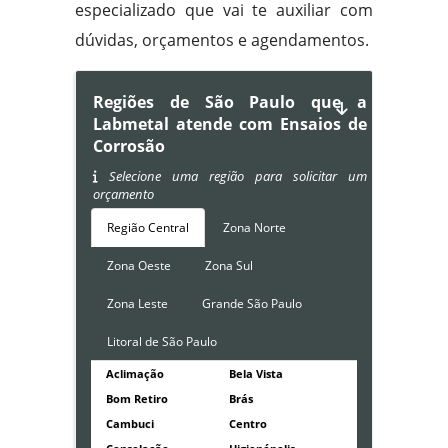
especializado que vai te auxiliar com
dúvidas, orçamentos e agendamentos.
Regiões de São Paulo que a
Labmetal atende com Ensaios de
Corrosão
Selecione uma região para solicitar um
orçamento
Região Central
Zona Norte
Zona Oeste
Zona Sul
Zona Leste
Grande São Paulo
Litoral de São Paulo
Aclimação
Bela Vista
Bom Retiro
Brás
Cambuci
Centro