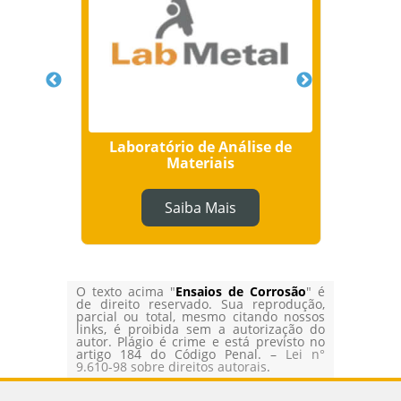
em
Laboratório de Análise de
Serviç
Materiais
Saiba Mais
O texto acima "
Ensaios de Corrosão
" é
de direito reservado. Sua reprodução,
parcial ou total, mesmo citando nossos
links, é proibida sem a autorização do
autor. Plágio é crime e está previsto no
artigo 184 do Código Penal. –
Lei n°
9.610-98 sobre direitos autorais
.