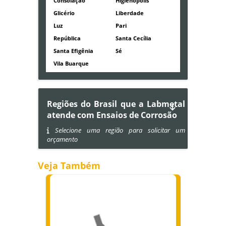
Consolação
Higienópolis
Glicério
Liberdade
Luz
Pari
República
Santa Cecília
Santa Efigênia
Sé
Vila Buarque
Regiões do Brasil que a Labmetal
atende com Ensaios de Corrosão
Selecione uma região para solicitar um
orçamento
Veja Também