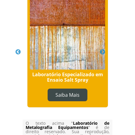
Química
Laboratório Especializado em
Labor
Ensaio Salt Spray
Saiba Mais
O texto acima "
Laboratório de
Metalografia Equipamentos
" é de
direito reservado. Sua reprodução,