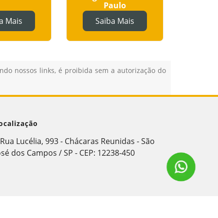
Paulo
a Mais
Saiba Mais
Sa
ando nossos links, é proibida sem a autorização do
ocalização
Rua Lucélia, 993 - Chácaras Reunidas - São
osé dos Campos / SP - CEP: 12238-450