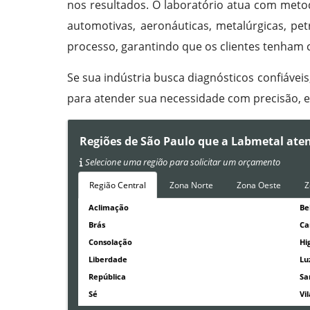
nos resultados. O laboratório atua com metod
automotivas, aeronáuticas, metalúrgicas, pe
processo, garantindo que os clientes tenham c
Se sua indústria busca diagnósticos confiávei
para atender sua necessidade com precisão, ef
Regiões de São Paulo que a Labmetal ate
Selecione uma região para solicitar um orçamento
Região Central
Zona Norte
Zona Oeste
Z
Aclimação
Be
Brás
Ca
Consolação
Hi
Liberdade
Lu
República
Sa
Sé
Vi