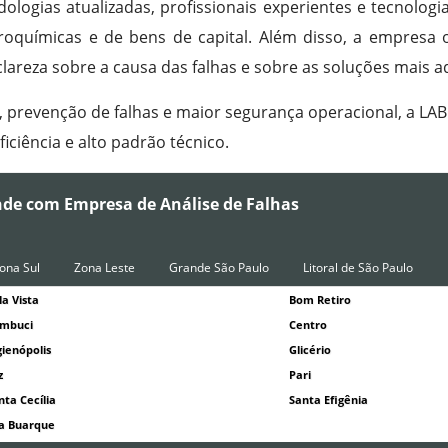
ologias atualizadas, profissionais experientes e tecnolog
troquímicas e de bens de capital. Além disso, a empresa 
lareza sobre a causa das falhas e sobre as soluções mais 
s, prevenção de falhas e maior segurança operacional, a L
iciência e alto padrão técnico.
nde com Empresa de Análise de Falhas
ona Sul
Zona Leste
Grande São Paulo
Litoral de São Paulo
la Vista
Bom Retiro
mbuci
Centro
gienópolis
Glicério
z
Pari
nta Cecília
Santa Efigênia
la Buarque