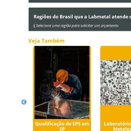
Regiões do Brasil que a Labmetal atende
Selecione uma região para solicitar um orçamento
Veja Também
e Análise
Qualificação de EPS em
Laboratório
gica
SP
Metalog