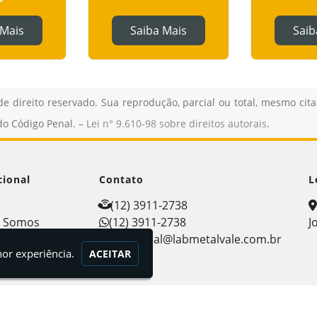
 Mais
Saiba Mais
Saib
de direito reservado. Sua reprodução, parcial ou total, mesmo cit
 do Código Penal. –
Lei n° 9.610-98 sobre direitos autorais
.
cional
Contato
L
e
(12) 3911-2738
 Somos
(12) 3911-2738
J
ços
comercial@labmetalvale.com.br
hor experiência.
ACEITAR
dade
to
mações