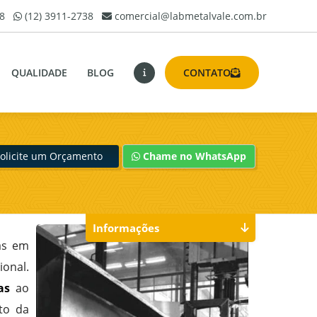
8
(12) 3911-2738
comercial@labmetalvale.com.br
QUALIDADE
BLOG
CONTATO
olicite um Orçamento
Chame no WhatsApp
Informações
mas em
ional.
as
ao
to da