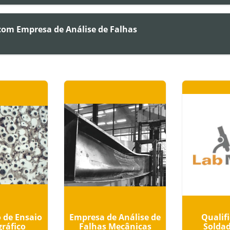
 com Empresa de Análise de Falhas
 de Ensaio
Empresa de Análise de
Qualif
ráfico
Falhas Mecânicas
Soldad