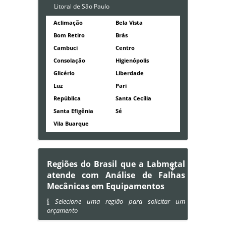
Litoral de São Paulo
Aclimação
Bela Vista
Bom Retiro
Brás
Cambuci
Centro
Consolação
Higienópolis
Glicério
Liberdade
Luz
Pari
República
Santa Cecília
Santa Efigênia
Sé
Vila Buarque
Regiões do Brasil que a Labmetal
atende com Análise de Falhas
Mecânicas em Equipamentos
Selecione uma região para solicitar um
orçamento