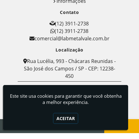
Informações
Contato
(12) 3911-2738
(12) 3911-2738
comercial@labmetalvale.com.br
Localização
Rua Lucélia, 993 - Chácaras Reunidas -
São José dos Campos / SP - CEP: 12238-
450
Labmetal - Indústria, Comércio e Serviços de
Metalografia
Este site usa cookies para garantir que você obtenha
a melhor experiência.
ACEITAR