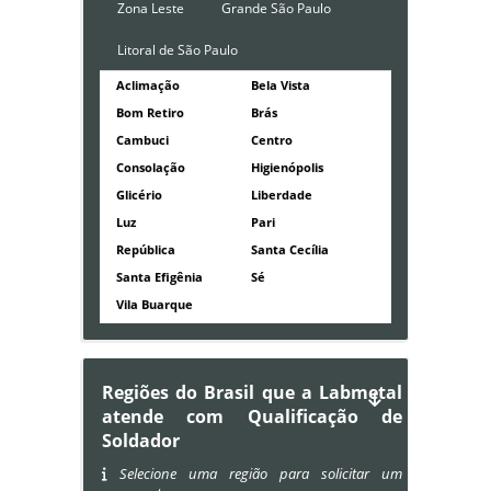
Zona Leste
Grande São Paulo
Litoral de São Paulo
Aclimação
Bela Vista
Bom Retiro
Brás
Cambuci
Centro
Consolação
Higienópolis
Glicério
Liberdade
Luz
Pari
República
Santa Cecília
Santa Efigênia
Sé
Vila Buarque
Regiões do Brasil que a Labmetal
atende com Qualificação de
Soldador
Selecione uma região para solicitar um