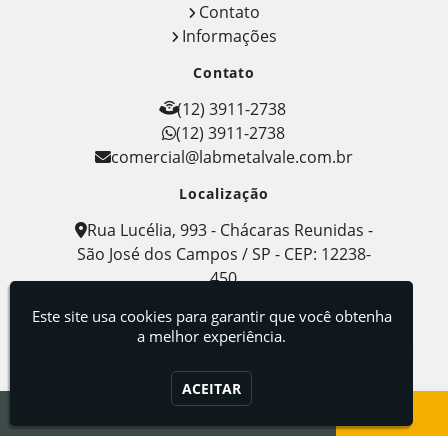
Contato
Informações
Contato
(12) 3911-2738
(12) 3911-2738
comercial@labmetalvale.com.br
Localização
Rua Lucélia, 993 - Chácaras Reunidas -
São José dos Campos / SP - CEP: 12238-
450
Labmetal - Indústria, Comércio e Serviços de
Este site usa cookies para garantir que você obtenha
Metalografia
a melhor experiência.
ACEITAR