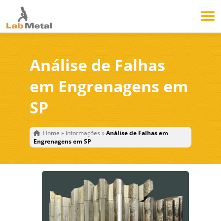
Análise de Falhas
em Engrenagens em
SP
Home
»
Informações
»
Análise de Falhas em
Engrenagens em SP