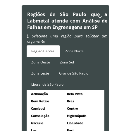
Regiões de São Paulo que a
Labmetal atende com Análise de
Falhas em Engrenagens em SP
Selecione uma região para solicitar um
orçamento
Região Central
Zona Norte
Zona Oeste
Zona Sul
Zona Leste
Grande São Paulo
Litoral de São Paulo
Aclimação
Bela Vista
Bom Retiro
Brás
Cambuci
Centro
Consolação
Higienópolis
Glicério
Liberdade
Luz
Pari