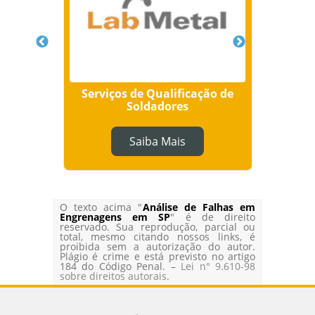
teriais
Serviços de Qualificação de
Qualif
Soldadores
Saiba Mais
O texto acima "
Análise de Falhas em
Engrenagens em SP
" é de direito
reservado. Sua reprodução, parcial ou
total, mesmo citando nossos links, é
proibida sem a autorização do autor.
Plágio é crime e está previsto no artigo
184 do Código Penal. –
Lei n° 9.610-98
sobre direitos autorais
.