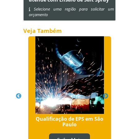
Selecione uma região para solicitar um
orçamento
Veja Também
tais
Qualificação de EPS em São
Ensa
Paulo