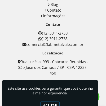
Blog
Contato
Informações
Contato
(12) 3911-2738
(12) 3911-2738
comercial@labmetalvale.com.br
Localização
Rua Lucélia, 993 - Chácaras Reunidas -
São José dos Campos / SP - CEP: 12238-
450
Labmetal - Indústria, Comércio e Serviços de
Metalografia
Este site usa cookies para garantir que você obtenha
a melhor experiência.
ACEITAR