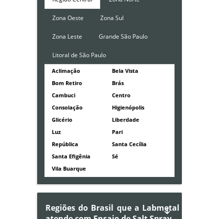
Zona Oeste
Zona Sul
Zona Leste
Grande São Paulo
Litoral de São Paulo
Aclimação
Bela Vista
Bom Retiro
Brás
Cambuci
Centro
Consolação
Higienópolis
Glicério
Liberdade
Luz
Pari
República
Santa Cecília
Santa Efigênia
Sé
Vila Buarque
Regiões do Brasil que a Labmetal
atende com Ensaio de Salt Spray