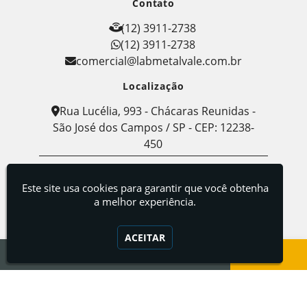
Contato
(12) 3911-2738
(12) 3911-2738
comercial@labmetalvale.com.br
Localização
Rua Lucélia, 993 - Chácaras Reunidas -
São José dos Campos / SP - CEP: 12238-
450
Labmetal - Indústria, Comércio e Serviços de
Metalografia
Este site usa cookies para garantir que você obtenha
a melhor experiência.
ACEITAR