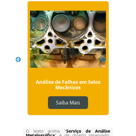
is e
Análise de Falhas em Selos
Aná
Mecânicos
Saiba Mais
O texto acima "
Serviço de Análise
Metalográfica
" é de direito reservado.