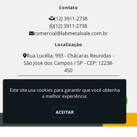
Contato
(12) 3911-2738
(12) 3911-2738
comercial@labmetalvale.com.br
Localização
Rua Lucélia, 993 - Chácaras Reunidas -
São José dos Campos / SP - CEP: 12238-
450
Labmetal - Indústria, Comércio e Serviços de
Metalografia
Este site usa cookies para garantir que você obtenha
a melhor experiência.
ACEITAR