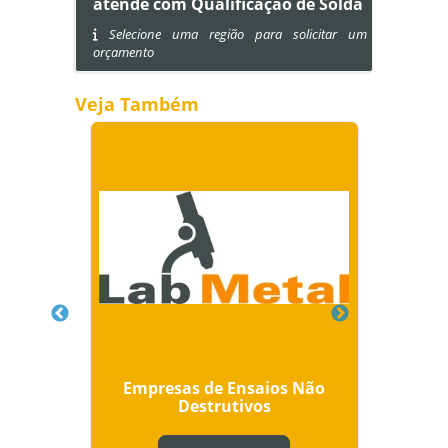
atende com Qualificação de Solda
Selecione uma região para solicitar um
orçamento
Veja Também
ios
Empresas de Ensaios Não
Ensai
Destrutivos