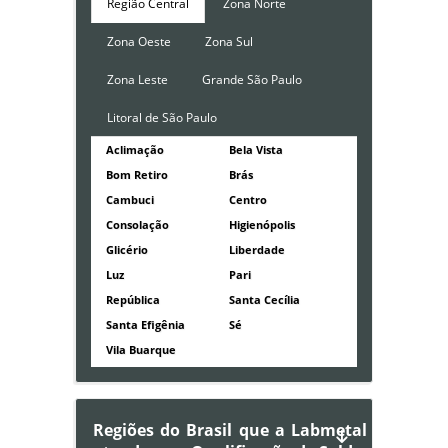
Região Central
Zona Norte
Zona Oeste
Zona Sul
Zona Leste
Grande São Paulo
Litoral de São Paulo
Aclimação
Bela Vista
Bom Retiro
Brás
Cambuci
Centro
Consolação
Higienópolis
Glicério
Liberdade
Luz
Pari
República
Santa Cecília
Santa Efigênia
Sé
Vila Buarque
Regiões do Brasil que a Labmetal