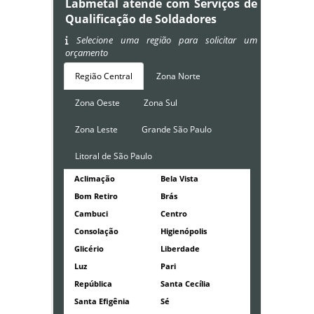
Labmetal atende com Serviços de
Qualificação de Soldadores
Selecione uma região para solicitar um
orçamento
Região Central
Zona Norte
Zona Oeste
Zona Sul
Zona Leste
Grande São Paulo
Litoral de São Paulo
Aclimação
Bela Vista
Bom Retiro
Brás
Cambuci
Centro
Consolação
Higienópolis
Glicério
Liberdade
Luz
Pari
República
Santa Cecília
Santa Efigênia
Sé