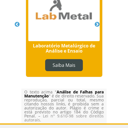
ios
Laboratório Metalúrgico de
A
Análise e Ensaio
Rol
Saiba Mais
O texto acima "
Análise de Falhas para
Manutenção
" é de direito reservado. Sua
reprodução, parcial ou total, mesmo
citando nossos links, é proibida sem a
autorização do autor. Plágio é crime e
está previsto no artigo 184 do Código
Penal. –
Lei n° 9.610-98 sobre direitos
autorais
.