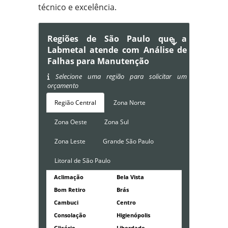
técnico e excelência.
Regiões de São Paulo que a
Labmetal atende com Análise de
Falhas para Manutenção
Selecione uma região para solicitar um
orçamento
Região Central
Zona Norte
Zona Oeste
Zona Sul
Zona Leste
Grande São Paulo
Litoral de São Paulo
Aclimação
Bela Vista
Bom Retiro
Brás
Cambuci
Centro
Consolação
Higienópolis
Glicério
Liberdade