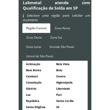
Labmetal atende com
Qualificação de Solda em SP
Selecione uma região para solicitar um
orçamento
Região Central
Zona Norte
Zona Oeste
Zona Sul
Zona Leste
Grande São Paulo
Litoral de São Paulo
Aclimação
Bela Vista
Bom Retiro
Brás
Cambuci
Centro
Consolação
Higienópolis
Glicério
Liberdade
Luz
Pari
República
Santa Cecília
Santa Efigênia
Sé