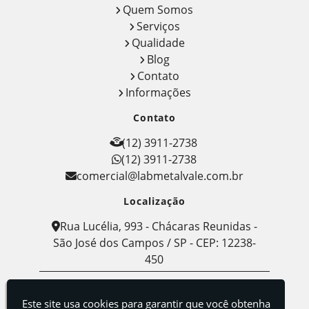
Quem Somos
Serviços
Qualidade
Blog
Contato
Informações
Contato
(12) 3911-2738
(12) 3911-2738
comercial@labmetalvale.com.br
Localização
Rua Lucélia, 993 - Chácaras Reunidas -
São José dos Campos / SP - CEP: 12238-
450
Labmetal - Indústria, Comércio e Serviços de
Metalografia
Este site usa cookies para garantir que você obtenha