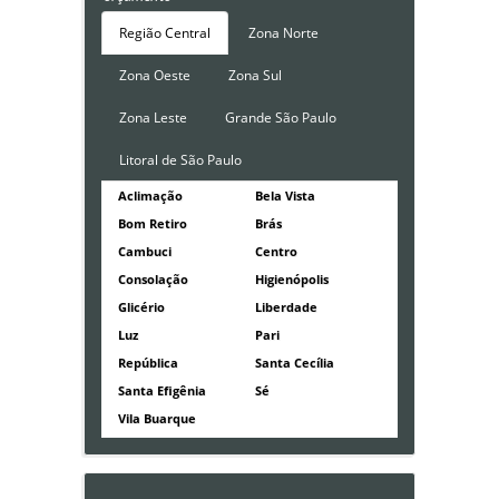
Região Central
Zona Norte
Zona Oeste
Zona Sul
Zona Leste
Grande São Paulo
Litoral de São Paulo
Aclimação
Bela Vista
Bom Retiro
Brás
Cambuci
Centro
Consolação
Higienópolis
Glicério
Liberdade
Luz
Pari
República
Santa Cecília
Santa Efigênia
Sé
Vila Buarque