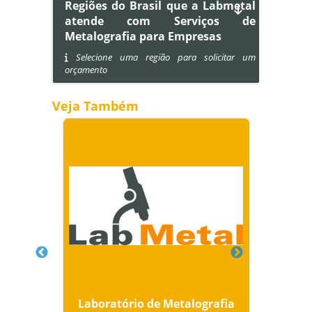
Regiões do Brasil que a Labmetal
atende com Serviços de
Metalografia para Empresas
Selecione uma região para solicitar um
orçamento
Veja Também
elos
Laboratório de Metalografia
Labo