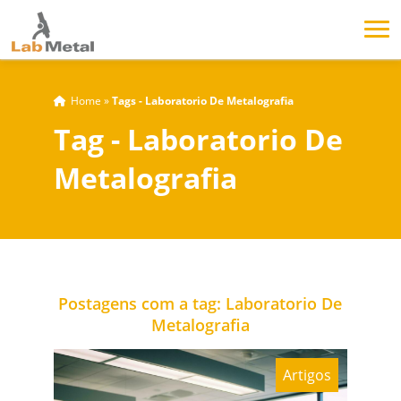
Home
»
Tags - Laboratorio De Metalografia
Tag - Laboratorio De
Metalografia
Postagens com a tag: Laboratorio De
Metalografia
Artigos