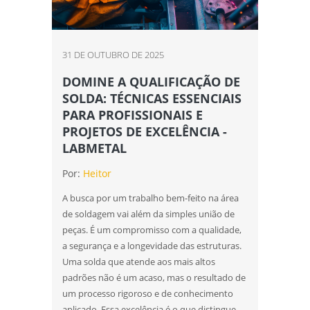
Ensaios mecânicos de materiais
metálicos
Ensaios mecânicos destrutivos
31 DE OUTUBRO DE 2025
Ensaios mecânicos e metalúrgicos
DOMINE A QUALIFICAÇÃO DE
SOLDA: TÉCNICAS ESSENCIAIS
Inspetor de solda qualificação
PARA PROFISSIONAIS E
PROJETOS DE EXCELÊNCIA -
Inspeção de solda
LABMETAL
Laboratório de análise química
Por:
Heitor
Laboratório de ensaios
A busca por um trabalho bem-feito na área
de soldagem vai além da simples união de
Laboratório de ensaios mecânicos
peças. É um compromisso com a qualidade,
a segurança e a longevidade das estruturas.
Laboratório de ensaios mecânicos e
Uma solda que atende aos mais altos
materiais
padrões não é um acaso, mas o resultado de
Laboratório de ensaios mecânicos e
um processo rigoroso e de conhecimento
metalográficos
aplicado. Essa excelência é o que distingue