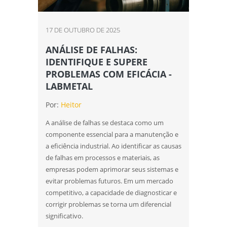
análise de falhas em rolamentos em sp
17 DE OUTUBRO DE 2025
análise de falhas em rolamentos em são
paulo
ANÁLISE DE FALHAS:
IDENTIFIQUE E SUPERE
análise de falhas para manutenção em
sp
PROBLEMAS COM EFICÁCIA -
LABMETAL
análise de falhas para manutenção em
são paulo
Por:
Heitor
A análise de falhas se destaca como um
análise do tipo de quebra
componente essencial para a manutenção e
ensaio de corrosão
a eficiência industrial. Ao identificar as causas
de falhas em processos e materiais, as
ensaio de corrosão acelerada
empresas podem aprimorar seus sistemas e
evitar problemas futuros. Em um mercado
ensaio de corrosão acelerada em sp
competitivo, a capacidade de diagnosticar e
corrigir problemas se torna um diferencial
ensaio de corrosão acelerada em são
significativo.
paulo