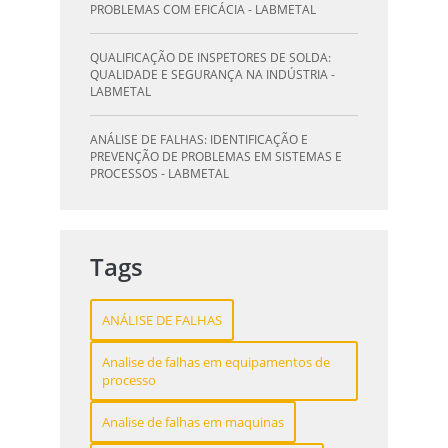
PROBLEMAS COM EFICÁCIA - LABMETAL
QUALIFICAÇÃO DE INSPETORES DE SOLDA:
QUALIDADE E SEGURANÇA NA INDÚSTRIA -
LABMETAL
ANÁLISE DE FALHAS: IDENTIFICAÇÃO E
PREVENÇÃO DE PROBLEMAS EM SISTEMAS E
PROCESSOS - LABMETAL
QUALIFICAÇÃO DE SOLDAGEM: GUIA
ESSENCIAL PARA INSPETORES - LABMETAL
Tags
QUALIFICAÇÃO DE SOLDADORES: PILAR DO
SUCESSO NA INDÚSTRIA METALÚRGICA -
ANÁLISE DE FALHAS
LABMETAL
Analise de falhas em equipamentos de
QUALIFICAÇÃO DE INSPETORES DE SOLDA:
processo
DESTAQUE-SE NA INDÚSTRIA - LABMETAL
Analise de falhas em maquinas
O QUE UM LABORATÓRIO DE ANÁLISE QUÍMICA