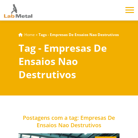
Home
»
Tags - Empresas De Ensaios Nao Destrutivos
Tag - Empresas De
Ensaios Nao
Destrutivos
Postagens com a tag: Empresas De
Ensaios Nao Destrutivos