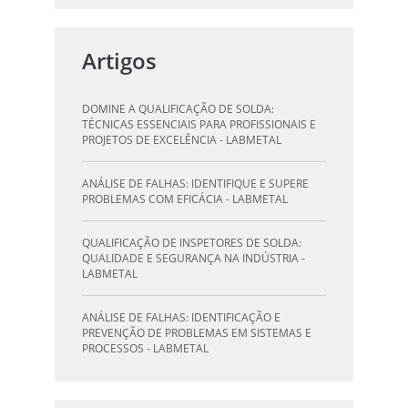
QUALIFICAÇÃO DE SOLDAGEM: GUIA
ESSENCIAL PARA INSPETORES - LABMETAL
Artigos
QUALIFICAÇÃO DE SOLDADORES: PILAR DO
SUCESSO NA INDÚSTRIA METALÚRGICA -
DOMINE A QUALIFICAÇÃO DE SOLDA:
LABMETAL
TÉCNICAS ESSENCIAIS PARA PROFISSIONAIS E
PROJETOS DE EXCELÊNCIA - LABMETAL
QUALIFICAÇÃO DE INSPETORES DE SOLDA:
DESTAQUE-SE NA INDÚSTRIA - LABMETAL
ANÁLISE DE FALHAS: IDENTIFIQUE E SUPERE
PROBLEMAS COM EFICÁCIA - LABMETAL
O QUE UM LABORATÓRIO DE ANÁLISE QUÍMICA
PODE FAZER POR VOCÊ E SUA EMPRESA -
QUALIFICAÇÃO DE INSPETORES DE SOLDA:
LABMETAL
QUALIDADE E SEGURANÇA NA INDÚSTRIA -
LABMETAL
LABORATÓRIO DE TESTES: GARANTA
QUALIDADE E SEGURANÇA DOS SEUS
ANÁLISE DE FALHAS: IDENTIFICAÇÃO E
PRODUTOS - LABMETAL
PREVENÇÃO DE PROBLEMAS EM SISTEMAS E
PROCESSOS - LABMETAL
DESVENDANDO A QUALIFICAÇÃO DO
INSPETOR DE SOLDA: O CAMINHO PARA A
QUALIFICAÇÃO DE SOLDAGEM: GUIA
EXCELÊNCIA - LABMETAL
ESSENCIAL PARA INSPETORES - LABMETAL