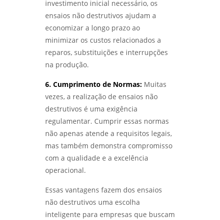
LABORATÓRIO DE ENSAIOS: DESCUBRA OS
investimento inicial necessário, os
SEGREDOS POR TRÁS DA QUALIDADE E
ensaios não destrutivos ajudam a
INOVAÇÃO - LABMETAL
economizar a longo prazo ao
minimizar os custos relacionados a
DESVENDANDO OS SEGREDOS DOS ENSAIOS
MECÂNICOS E METALÚRGICOS PARA
reparos, substituições e interrupções
INOVAÇÃO - LABMETAL
na produção.
DESVENDANDO OS ENSAIOS MECÂNICOS
6. Cumprimento de Normas:
Muitas
DESTRUTIVOS: O QUE ELES REVELAM? -
vezes, a realização de ensaios não
LABMETAL
destrutivos é uma exigência
regulamentar. Cumprir essas normas
ENSAIO DE CORROSÃO POR PITE EM SÃO
PAULO: MÉTODOS E VANTAGENS - LABMETAL
não apenas atende a requisitos legais,
mas também demonstra compromisso
ENSAIO DE CORROSÃO INTERGRANULAR EM
com a qualidade e a excelência
SÃO PAULO: MÉTODOS E IMPORTÂNCIA -
operacional.
LABMETAL
Essas vantagens fazem dos ensaios
QUALIFICAÇÃO DE EPS EM SP: COMO
não destrutivos uma escolha
AUMENTAR A EFICIÊNCIA E CONFORMIDADE -
LABMETAL
inteligente para empresas que buscam