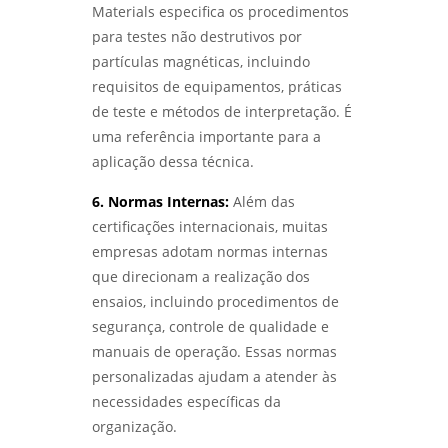
QUALIDADE E SEGURANÇA EM PROJETOS DE
Materials especifica os procedimentos
SOLDAGEM - LABMETAL
para testes não destrutivos por
partículas magnéticas, incluindo
LABORATÓRIO DE ANÁLISE QUÍMICA: COMO
requisitos de equipamentos, práticas
ESCOLHER O MELHOR PARA SUAS
NECESSIDADES - LABMETAL
de teste e métodos de interpretação. É
uma referência importante para a
COMO GARANTIR A QUALIFICAÇÃO DE
aplicação dessa técnica.
SOLDADORES PARA MELHORES PRÁTICAS
INDUSTRIAIS - LABMETAL
6. Normas Internas:
Além das
certificações internacionais, muitas
ENTENDA TUDO SOBRE ENSAIO DE CORROSÃO
empresas adotam normas internas
INTERGRANULAR E SUAS APLICAÇÕES
INDUSTRIAIS - LABMETAL
que direcionam a realização dos
ensaios, incluindo procedimentos de
ANÁLISE DE QUEBRA DE PARAFUSOS:
segurança, controle de qualidade e
ENTENDA AS CAUSAS E SOLUÇÕES -
manuais de operação. Essas normas
LABMETAL
personalizadas ajudam a atender às
necessidades específicas da
ANÁLISE DO TIPO DE QUEBRA: ENTENDA SEUS
IMPACTOS E REPERCUSSÕES - LABMETAL
organização.