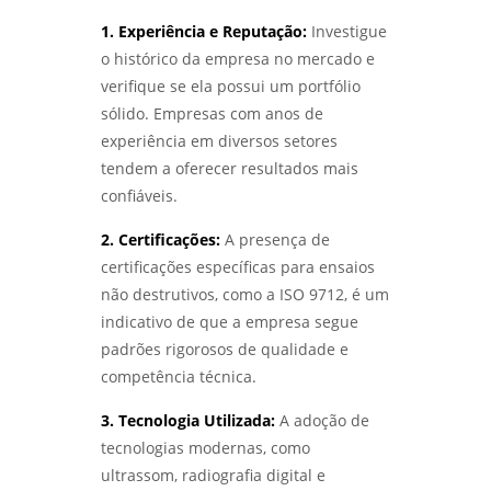
ANÁLISE DE FALHAS PARA MANUTENÇÃO EM
SP: GUIA COMPLETO - LABMETAL
1. Experiência e Reputação:
Investigue
Laboratório de ensaios
o histórico da empresa no mercado e
ANÁLISE DE FALHAS PARA MANUTENÇÃO EM
verifique se ela possui um portfólio
Laboratório de ensaios mecânicos
SÃO PAULO: GUIA COMPLETO - LABMETAL
sólido. Empresas com anos de
Laboratório de ensaios mecânicos e
experiência em diversos setores
ENTENDA O ENSAIO DE CORROSÃO
materiais
ACELERADA EM SP E SEUS BENEFÍCIOS -
tendem a oferecer resultados mais
LABMETAL
confiáveis.
Laboratório de ensaios mecânicos e
metalográficos
ENSAIO DE CORROSÃO POR PITE EM SÃO
2. Certificações:
A presença de
PAULO E SUAS IMPLICAÇÕES - LABMETAL
Laboratório de ensaios mecânicos sp
certificações específicas para ensaios
não destrutivos, como a ISO 9712, é um
LABORATÓRIO METALÚRGICO: INOVAÇÕES
Laboratório de metalografia
indicativo de que a empresa segue
QUE TRANSFORMAM O FUTURO DA INDÚSTRIA
- LABMETAL
padrões rigorosos de qualidade e
Laboratório metalográfico
competência técnica.
DESVENDANDO O ENSAIO METALOGRÁFICO
Laboratório metalúrgico
DO AÇO: SEGREDOS PARA MATERIAIS DE ALTA
3. Tecnologia Utilizada:
A adoção de
PERFORMANCE - LABMETAL
tecnologias modernas, como
Qualificação de soldadores
ultrassom, radiografia digital e
DESVENDANDO MISTÉRIOS: COMO A ANÁLISE