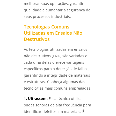
melhorar suas operações, garantir
ENSAIO METALOGRÁFICO DE AÇO: COMO
qualidade e aumentar a segurança de
REALIZAR E INTERPRETAR RESULTADOS COM
seus processos industriais.
PRECISÃO - LABMETAL
Tecnologias Comuns
ANÁLISE DE FALHAS EM EQUIPAMENTOS DE
Utilizadas em Ensaios Não
PROCESSO PARA AUMENTAR A EFICIÊNCIA E
REDUZIR CUSTOS - LABMETAL
Destrutivos
As tecnologias utilizadas em ensaios
ENSAIO DE CORROSÃO ACELERADA EM SÃO
PAULO: ENTENDA COMO FUNCIONA -
não destrutivos (END) são variadas e
LABMETAL
cada uma delas oferece vantagens
específicas para a detecção de falhas,
COMO É REALIZADO O ENSAIO DE CORROSÃO
garantindo a integridade de materiais
POR PITE EM SP - LABMETAL
e estruturas. Conheça algumas das
tecnologias mais comuns empregadas:
MÉTODOS EFICAZES DE ENSAIO DE CORROSÃO
ACELERADA EM SP PARA GARANTIR
QUALIDADE - LABMETAL
1. Ultrassom:
Essa técnica utiliza
ondas sonoras de alta frequência para
ANÁLISE DE FALHAS PARA MANUTENÇÃO EM
identificar defeitos em materiais. É
SÃO PAULO: CONFIRA AS MELHORES PRÁTICAS