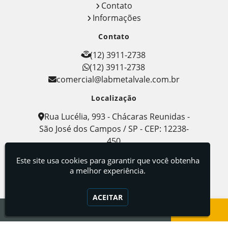
Contato
Informações
Contato
(12) 3911-2738
(12) 3911-2738
comercial@labmetalvale.com.br
Localização
Rua Lucélia, 993 - Chácaras Reunidas -
São José dos Campos / SP - CEP: 12238-
450
Este site usa cookies para garantir que você obtenha
Labmetal - Indústria, Comércio e Serviços de
Metalografia
a melhor experiência.
ACEITAR