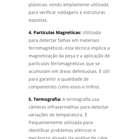
plásticas, sendo amplamente utilizada
LABORATÓRIO DE ENSAIOS MECÂNICOS:
COMO GARANTIR A QUALIDADE E SEGURANÇA
para verificar soldagens e estruturas
DOS MATERIAIS - LABMETAL
expostas.
LABORATÓRIO DE ENSAIOS: COMO ESCOLHER
4. Partículas Magnéticas:
Utilizada
O MELHOR PARA SUAS NECESSIDADES DE
para detectar falhas em materiais
TESTES E ANÁLISES - LABMETAL
ferromagnéticos, esta técnica implica a
magnetização da peça e a aplicação de
COMO REALIZAR ANÁLISE DE FALHAS EM
ROLAMENTOS EM SÃO PAULO COM EFICÁCIA -
partículas ferromagnéticas que se
LABMETAL
acumulam em áreas defeituosas. É útil
para garantir a qualidade de
COMO REALIZAR UMA ANÁLISE DE FALHAS EM
componentes como eixos e trilhos.
ENGRENAGENS EM SP PARA OTIMIZAR A
MANUTENÇÃO - LABMETAL
5. Termografia:
A termografia usa
câmeras infravermelhas para detectar
ANÁLISE DE FALHAS EM ROLAMENTOS EM SP:
DIAGNÓSTICO EFICIENTE PARA INDÚSTRIAS -
variações de temperatura. É
LABMETAL
frequentemente utilizada para
identificar problemas elétricos e
COMO A ANÁLISE DE FALHAS PARA
mecânicos através da análise de calor,
MANUTENÇÃO EM SP PODE AUMENTAR A