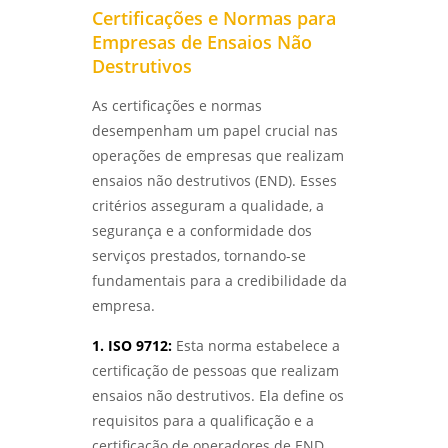
COMO REALIZAR UM ENSAIO DE CORROSÃO
Certificações e Normas para
ACELERADA EFICIENTE - LABMETAL
Empresas de Ensaios Não
Destrutivos
QUALIFICAÇÃO DE EPS GARANTE EFICIÊNCIA E
SEGURANÇA NA CONSTRUÇÃO - LABMETAL
As certificações e normas
desempenham um papel crucial nas
COMO ESCOLHER EMPRESAS DE ENSAIOS NÃO
operações de empresas que realizam
DESTRUTIVOS COM QUALIDADE - LABMETAL
ensaios não destrutivos (END). Esses
COMO A ANÁLISE METALOGRÁFICA
critérios asseguram a qualidade, a
TRANSFORMA A INDÚSTRIA METALÚRGICA -
segurança e a conformidade dos
LABMETAL
serviços prestados, tornando-se
fundamentais para a credibilidade da
ANÁLISE DE FALHAS EM MÁQUINAS E
EQUIPAMENTOS: COMO EVITAR PROBLEMAS E
empresa.
OTIMIZAR PROCESSOS - LABMETAL
1. ISO 9712:
Esta norma estabelece a
DESCUBRA OS MELHORES LABORATÓRIOS DE
certificação de pessoas que realizam
ENSAIOS MECÂNICOS EM SP - LABMETAL
ensaios não destrutivos. Ela define os
requisitos para a qualificação e a
ANÁLISE DE FALHAS EM MÁQUINAS:
certificação de operadores de END,