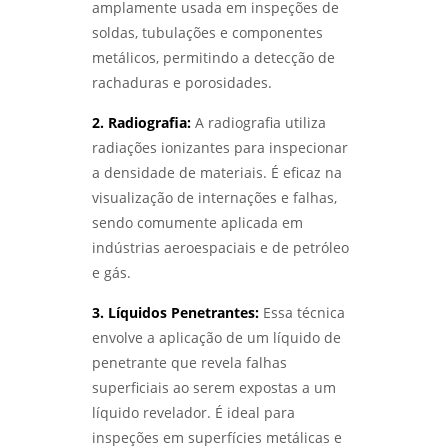
amplamente usada em inspeções de
- LABMETAL
soldas, tubulações e componentes
metálicos, permitindo a detecção de
ENSAIO METALOGRÁFICO: COMO ESSA
TÉCNICA REVELA A ESTRUTURA DOS
rachaduras e porosidades.
MATERIAIS METÁLICOS - LABMETAL
2. Radiografia:
A radiografia utiliza
LABORATÓRIO METALÚRGICO: COMO
radiações ionizantes para inspecionar
GARANTIR A QUALIDADE E SEGURANÇA DOS
a densidade de materiais. É eficaz na
SEUS MATERIAIS - LABMETAL
visualização de internações e falhas,
sendo comumente aplicada em
LABORATÓRIO DE METALOGRAFIA: COMO
ANALISAR E COMPREENDER ESTRUTURAS
indústrias aeroespaciais e de petróleo
METÁLICAS COM PRECISÃO - LABMETAL
e gás.
LABORATÓRIO METALOGRÁFICO: COMO
3. Líquidos Penetrantes:
Essa técnica
ESCOLHER O IDEAL PARA SUAS ANÁLISES E
envolve a aplicação de um líquido de
TESTES - LABMETAL
penetrante que revela falhas
ENSAIO DE IMPACTO CHARPY E IZOD:
superficiais ao serem expostas a um
ENTENDA AS DIFERENÇAS E APLICAÇÕES NA
líquido revelador. É ideal para
ENGENHARIA - LABMETAL
inspeções em superfícies metálicas e