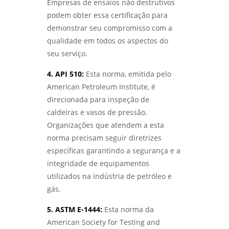
Empresas de ensaios não destrutivos
podem obter essa certificação para
ENSAIOS MECÂNICOS DE MATERIAIS
METÁLICOS: DESCUBRA SUA IMPORTÂNCIA E
demonstrar seu compromisso com a
APLICAÇÕES PRÁTICAS - LABMETAL
qualidade em todos os aspectos do
seu serviço.
ANÁLISE DE FALHAS EM EQUIPAMENTOS:
COMO IDENTIFICAR E SOLUCIONAR
4. API 510:
Esta norma, emitida pelo
PROBLEMAS EFICAZMENTE - LABMETAL
American Petroleum Institute, é
ENSAIO DE CORROSÃO: COMO GARANTIR A
direcionada para inspeção de
DURABILIDADE DOS MATERIAIS EM
caldeiras e vasos de pressão.
AMBIENTES DESAFIADORES - LABMETAL
Organizações que atendem a esta
norma precisam seguir diretrizes
ENSAIOS MECÂNICOS E METALÚRGICOS:
COMO GARANTIR A QUALIDADE DOS
específicas garantindo a segurança e a
MATERIAIS NA INDÚSTRIA - LABMETAL
integridade de equipamentos
utilizados na indústria de petróleo e
ENSAIOS MECÂNICOS DESTRUTIVOS: ENTENDA
gás.
SUA IMPORTÂNCIA E APLICAÇÕES NA
ENGENHARIA - LABMETAL
5. ASTM E-1444:
Esta norma da
American Society for Testing and
INSPEÇÃO DE SOLDA: COMO GARANTIR A