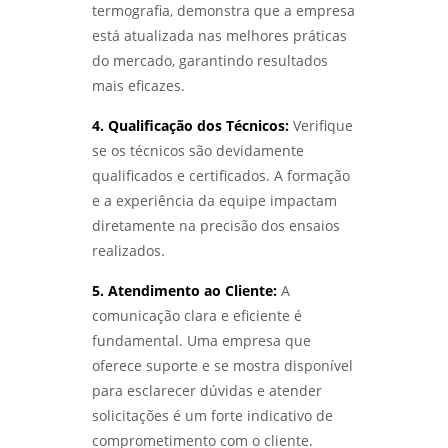
Serviço de qualificação de soldador
termografia, demonstra que a empresa
DE FALHAS TRANSFORMA EQUIPAMENTOS DE
PROCESSO - LABMETAL
está atualizada nas melhores práticas
analise de quebra de parafusos
do mercado, garantindo resultados
DESCUBRA OS SEGREDOS DO LABORATÓRIO
mais eficazes.
análise de falhas em engrenagens
METALOGRÁFICO E TRANSFORME SEUS
PROJETOS - LABMETAL
4. Qualificação dos Técnicos:
Verifique
análise de falhas em engrenagens em sp
se os técnicos são devidamente
DESVENDANDO OS SEGREDOS DA ANÁLISE
análise de falhas em equipamentos
qualificados e certificados. A formação
METALOGRÁFICA DE METAIS PARA INOVAÇÕES
eletricos
INDUSTRIAIS - LABMETAL
e a experiência da equipe impactam
diretamente na precisão dos ensaios
análise de falhas em rolamentos em sp
DESVENDANDO O ENSAIO METALOGRÁFICO: A
realizados.
CHAVE PARA MATERIAIS DE ALTA
análise de falhas em rolamentos em são
PERFORMANCE - LABMETAL
5. Atendimento ao Cliente:
A
paulo
comunicação clara e eficiente é
DESCUBRA OS SEGREDOS DO LABORATÓRIO
análise de falhas para manutenção em
fundamental. Uma empresa que
DE METALOGRAFIA E TRANSFORME SEUS
sp
PROJETOS - LABMETAL
oferece suporte e se mostra disponível
para esclarecer dúvidas e atender
análise de falhas para manutenção em
COMO REALIZAR UMA ANÁLISE DO TIPO DE
são paulo
solicitações é um forte indicativo de
QUEBRA EFICIENTE - LABMETAL
comprometimento com o cliente.