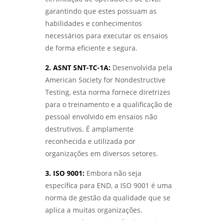
IDENTIFIQUE E SOLUCIONE PROBLEMAS
EFICAZMENTE - LABMETAL
garantindo que estes possuam as
habilidades e conhecimentos
COMO ESCOLHER O MELHOR LABORATÓRIO DE
necessários para executar os ensaios
ENSAIOS MECÂNICOS E METALOGRÁFICOS -
de forma eficiente e segura.
LABMETAL
2. ASNT SNT-TC-1A:
Desenvolvida pela
COMO ESCOLHER UM LABORATÓRIO DE
American Society for Nondestructive
ENSAIOS MECÂNICOS E MATERIAIS EFICIENTES
- LABMETAL
Testing, esta norma fornece diretrizes
para o treinamento e a qualificação de
SERVIÇO DE QUALIFICAÇÃO DE SOLDADOR
pessoal envolvido em ensaios não
PARA AUMENTAR SUAS OPORTUNIDADES
destrutivos. É amplamente
PROFISSIONAIS - LABMETAL
reconhecida e utilizada por
organizações em diversos setores.
INSPETOR DE SOLDA QUALIFICAÇÃO: COMO SE
TORNAR UM PROFISSIONAL RECONHECIDO NA
ÁREA - LABMETAL
3. ISO 9001:
Embora não seja
específica para END, a ISO 9001 é uma
ENSAIOS MECÂNICOS: COMO GARANTIR A
norma de gestão da qualidade que se
QUALIDADE E A SEGURANÇA DOS MATERIAIS
aplica a muitas organizações.
UTILIZADOS - LABMETAL