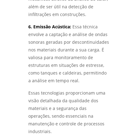
EFICÁCIA OPERACIONAL - LABMETAL
além de ser útil na detecção de
infiltrações em construções.
ANÁLISE METALOGRÁFICA DE METAIS:
DESCUBRA COMO ESSA TÉCNICA REVELA A
6. Emissão Acústica:
Essa técnica
QUALIDADE DOS MATERIAIS - LABMETAL
envolve a captação e análise de ondas
sonoras geradas por descontinuidades
ENSAIOS FÍSICOS MECÂNICOS: COMO
nos materiais durante a sua carga. É
GARANTIR A QUALIDADE E A SEGURANÇA DOS
MATERIAIS - LABMETAL
valiosa para monitoramento de
estruturas em situações de estresse,
ENTENDA O ENSAIO DE CORROSÃO POR PITE E
como tanques e caldeiras, permitindo
SUA IMPORTÂNCIA NA INDÚSTRIA - LABMETAL
a análise em tempo real.
ANÁLISE DE FALHAS EM ENGRENAGENS:
Essas tecnologias proporcionam uma
COMO IDENTIFICAR E CORRIGIR PROBLEMAS -
visão detalhada da qualidade dos
LABMETAL
materiais e a segurança das
ANÁLISE DE FALHAS EM EQUIPAMENTOS
operações, sendo essenciais na
ELÉTRICOS: IDENTIFICANDO PROBLEMAS E
manutenção e controle de processos
SOLUÇÕES - LABMETAL
industriais.