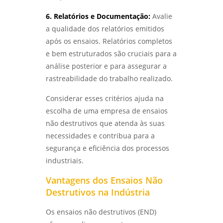
análise do tipo de quebra
ANÁLISE DE FALHAS EM EQUIPAMENTOS
6. Relatórios e Documentação:
Avalie
ELÉTRICOS: TÉCNICAS E IMPORTÂNCIA -
ensaio de corrosão
LABMETAL
a qualidade dos relatórios emitidos
após os ensaios. Relatórios completos
ensaio de corrosão acelerada
COMO REALIZAR O ENSAIO DE CORROSÃO POR
e bem estruturados são cruciais para a
PITE DE FORMA EFICIENTE - LABMETAL
ensaio de corrosão acelerada em sp
análise posterior e para assegurar a
rastreabilidade do trabalho realizado.
IDENTIFIQUE PROBLEMAS COMUNS NA
ensaio de corrosão acelerada em são
ANÁLISE DE FALHAS EM ENGRENAGENS EM SP
paulo
Considerar esses critérios ajuda na
- LABMETAL
escolha de uma empresa de ensaios
ensaio de corrosão intergranular
não destrutivos que atenda às suas
ANÁLISE DE FALHAS EM ROLAMENTOS EM SP:
SOLUÇÕES E MELHORES PRÁTICAS - LABMETAL
necessidades e contribua para a
ensaio de corrosão intergranular em são
paulo
segurança e eficiência dos processos
ANÁLISE DE FALHAS EM ENGRENAGENS:
industriais.
IDENTIFIQUE PROBLEMAS ANTES QUE
ensaio de corrosão por pite
ACONTEÇAM - LABMETAL
Vantagens dos Ensaios Não
ensaio de corrosão por pite em sp
Destrutivos na Indústria
DESVENDANDO OS SEGREDOS DOS ENSAIOS
MECÂNICOS DE MATERIAIS METÁLICOS -
ensaio de corrosão por pite em são
Os ensaios não destrutivos (END)
LABMETAL
paulo