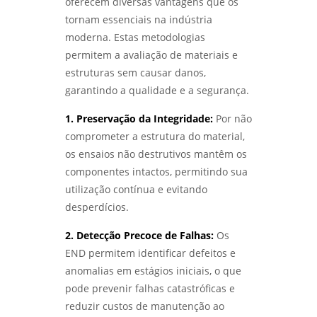
oferecem diversas vantagens que os
tornam essenciais na indústria
qualificação de eps
DESVENDANDO MISTÉRIOS: COMO A ANÁLISE
DE FALHAS EM EQUIPAMENTOS TRANSFORMA
moderna. Estas metodologias
RESULTADOS - LABMETAL
qualificação de eps em sp
permitem a avaliação de materiais e
estruturas sem causar danos,
DESVENDANDO O ENSAIO DE CORROSÃO:
qualificação de eps em são josé dos
garantindo a qualidade e a segurança.
PROTEJA SEUS MATERIAIS COM
campos
CONHECIMENTO - LABMETAL
1. Preservação da Integridade:
Por não
qualificação de eps em são paulo
comprometer a estrutura do material,
DESCUBRA COMO UM LABORATÓRIO DE
ENSAIOS MECÂNICOS REVOLUCIONA A
os ensaios não destrutivos mantêm os
qualificacao de solda
INDÚSTRIA - LABMETAL
componentes intactos, permitindo sua
utilização contínua e evitando
DESVENDANDO OS SEGREDOS DOS ENSAIOS
desperdícios.
MECÂNICOS PARA MATERIAIS INOVADORES -
LABMETAL
2. Detecção Precoce de Falhas:
Os
END permitem identificar defeitos e
COMO ESCOLHER AS MELHORES EMPRESAS DE
ENSAIOS NÃO DESTRUTIVOS - LABMETAL
anomalias em estágios iniciais, o que
pode prevenir falhas catastróficas e
COMO O ENSAIO DE CORROSÃO ACELERADA
reduzir custos de manutenção ao
GARANTE MATERIAIS DURÁVEIS - LABMETAL