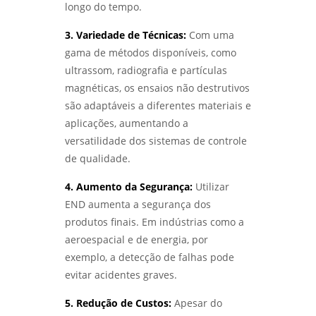
longo do tempo.
COMO ESCOLHER UM LABORATÓRIO DE
3. Variedade de Técnicas:
Com uma
ENSAIOS MECÂNICOS EM SP PARA GARANTIR A
gama de métodos disponíveis, como
QUALIDADE DOS SEUS MATERIAIS - LABMETAL
ultrassom, radiografia e partículas
magnéticas, os ensaios não destrutivos
ANÁLISE METALOGRÁFICA PARA ENTENDER
ESTRUTURAS DOS MATERIAIS E MELHORAR
são adaptáveis a diferentes materiais e
PROCESSOS - LABMETAL
aplicações, aumentando a
versatilidade dos sistemas de controle
COMO FUNCIONA O SERVIÇO DE
QUALIFICAÇÃO DE SOLDADOR E SUAS
de qualidade.
VANTAGENS - LABMETAL
4. Aumento da Segurança:
Utilizar
ANÁLISE DE FALHAS EM MÁQUINAS E
END aumenta a segurança dos
EQUIPAMENTOS PARA OTIMIZAÇÃO DE
produtos finais. Em indústrias como a
PRODUÇÃO - LABMETAL
aeroespacial e de energia, por
exemplo, a detecção de falhas pode
QUALIFICAÇÃO DE SOLDADORES: COMO
GARANTIR A EXCELÊNCIA NA SOLDAGEM -
evitar acidentes graves.
LABMETAL
5. Redução de Custos:
Apesar do