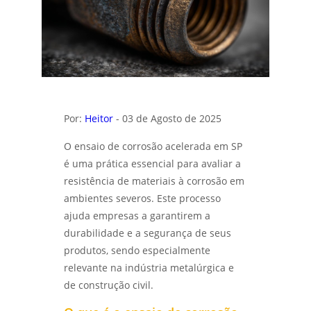
SEGURANÇA E QUALIDADE EM CADA
Ensaio metalográfico aço
CONEXÃO - LABMETAL
Ensaios físicos mecânicos
DESCUBRA OS SEGREDOS DO LABORATÓRIO
DE ANÁLISE QUÍMICA E TRANSFORME
Ensaios mecânicos
RESULTADOS - LABMETAL
Ensaios mecânicos de materiais
ENTENDA A QUALIFICAÇÃO DE EPS EM SÃO
Por:
Heitor
- 03 de Agosto de 2025
metálicos
JOSÉ DOS CAMPOS E SUAS VANTAGENS -
LABMETAL
O ensaio de corrosão acelerada em SP
Ensaios mecânicos destrutivos
é uma prática essencial para avaliar a
COMO REALIZAR A QUALIFICAÇÃO DE EPS EM
Ensaios mecânicos e metalúrgicos
resistência de materiais à corrosão em
SÃO PAULO PARA GARANTIR A QUALIDADE -
LABMETAL
ambientes severos. Este processo
Inspetor de solda qualificação
ajuda empresas a garantirem a
ENSAIO DE CORROSÃO ACELERADA EM SÃO
durabilidade e a segurança de seus
Inspeção de solda
PAULO E SEUS BENEFÍCIOS - LABMETAL
produtos, sendo especialmente
Laboratório de análise química
relevante na indústria metalúrgica e
ANÁLISE DE FALHAS PARA MANUTENÇÃO EM
SP: GUIA COMPLETO - LABMETAL
de construção civil.
Laboratório de ensaios