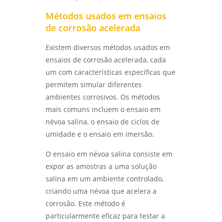
DESVENDANDO OS SEGREDOS DOS ENSAIOS
Métodos usados em ensaios
MECÂNICOS E METALÚRGICOS PARA
de corrosão acelerada
INOVAÇÃO - LABMETAL
Existem diversos métodos usados em
DESVENDANDO OS ENSAIOS MECÂNICOS
ensaios de corrosão acelerada, cada
DESTRUTIVOS: O QUE ELES REVELAM? -
LABMETAL
um com características específicas que
permitem simular diferentes
ENSAIO DE CORROSÃO POR PITE EM SÃO
ambientes corrosivos. Os métodos
PAULO: MÉTODOS E VANTAGENS - LABMETAL
mais comuns incluem o ensaio em
névoa salina, o ensaio de ciclos de
ENSAIO DE CORROSÃO INTERGRANULAR EM
umidade e o ensaio em imersão.
SÃO PAULO: MÉTODOS E IMPORTÂNCIA -
LABMETAL
O ensaio em névoa salina consiste em
expor as amostras a uma solução
QUALIFICAÇÃO DE EPS EM SP: COMO
AUMENTAR A EFICIÊNCIA E CONFORMIDADE -
salina em um ambiente controlado,
LABMETAL
criando uma névoa que acelera a
corrosão. Este método é
ENSAIO METALOGRÁFICO DE AÇO: COMO
particularmente eficaz para testar a
REALIZAR E INTERPRETAR RESULTADOS COM