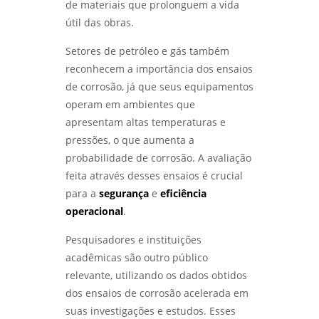
ANÁLISE METALOGRÁFICA DE METAIS:
de materiais que prolonguem a vida
DESCUBRA COMO ESSA TÉCNICA REVELA A
útil das obras.
QUALIDADE DOS MATERIAIS - LABMETAL
Setores de petróleo e gás também
ENSAIOS FÍSICOS MECÂNICOS: COMO
reconhecem a importância dos ensaios
GARANTIR A QUALIDADE E A SEGURANÇA DOS
de corrosão, já que seus equipamentos
MATERIAIS - LABMETAL
operam em ambientes que
ENTENDA O ENSAIO DE CORROSÃO POR PITE E
apresentam altas temperaturas e
SUA IMPORTÂNCIA NA INDÚSTRIA - LABMETAL
pressões, o que aumenta a
probabilidade de corrosão. A avaliação
ANÁLISE DE FALHAS EM ENGRENAGENS:
feita através desses ensaios é crucial
COMO IDENTIFICAR E CORRIGIR PROBLEMAS -
LABMETAL
para a
segurança
e
eficiência
operacional
.
ANÁLISE DE FALHAS EM EQUIPAMENTOS
ELÉTRICOS: IDENTIFICANDO PROBLEMAS E
Pesquisadores e instituições
SOLUÇÕES - LABMETAL
acadêmicas são outro público
relevante, utilizando os dados obtidos
COMO REALIZAR UM ENSAIO DE CORROSÃO
dos ensaios de corrosão acelerada em
ACELERADA EFICIENTE - LABMETAL
suas investigações e estudos. Esses