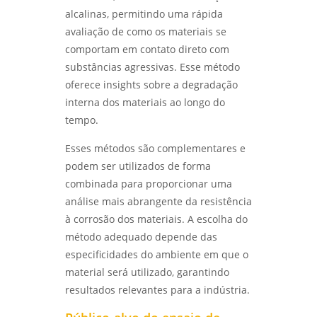
TÉCNICA REVELA A ESTRUTURA DOS
alcalinas, permitindo uma rápida
MATERIAIS METÁLICOS - LABMETAL
avaliação de como os materiais se
comportam em contato direto com
LABORATÓRIO METALÚRGICO: COMO
substâncias agressivas. Esse método
GARANTIR A QUALIDADE E SEGURANÇA DOS
SEUS MATERIAIS - LABMETAL
oferece insights sobre a degradação
interna dos materiais ao longo do
LABORATÓRIO DE METALOGRAFIA: COMO
tempo.
ANALISAR E COMPREENDER ESTRUTURAS
METÁLICAS COM PRECISÃO - LABMETAL
Esses métodos são complementares e
podem ser utilizados de forma
LABORATÓRIO METALOGRÁFICO: COMO
combinada para proporcionar uma
ESCOLHER O IDEAL PARA SUAS ANÁLISES E
TESTES - LABMETAL
análise mais abrangente da resistência
à corrosão dos materiais. A escolha do
ENSAIO DE IMPACTO CHARPY E IZOD:
método adequado depende das
ENTENDA AS DIFERENÇAS E APLICAÇÕES NA
especificidades do ambiente em que o
ENGENHARIA - LABMETAL
material será utilizado, garantindo
resultados relevantes para a indústria.
LABORATÓRIO DE ENSAIOS MECÂNICOS:
COMO GARANTIR A QUALIDADE E SEGURANÇA
DOS MATERIAIS - LABMETAL