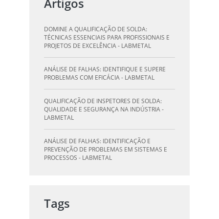
Artigos
QUALIFICAÇÃO DE SOLDADORES: PILAR DO
SUCESSO NA INDÚSTRIA METALÚRGICA -
DOMINE A QUALIFICAÇÃO DE SOLDA:
LABMETAL
TÉCNICAS ESSENCIAIS PARA PROFISSIONAIS E
PROJETOS DE EXCELÊNCIA - LABMETAL
QUALIFICAÇÃO DE INSPETORES DE SOLDA:
DESTAQUE-SE NA INDÚSTRIA - LABMETAL
ANÁLISE DE FALHAS: IDENTIFIQUE E SUPERE
PROBLEMAS COM EFICÁCIA - LABMETAL
O QUE UM LABORATÓRIO DE ANÁLISE QUÍMICA
PODE FAZER POR VOCÊ E SUA EMPRESA -
QUALIFICAÇÃO DE INSPETORES DE SOLDA:
LABMETAL
QUALIDADE E SEGURANÇA NA INDÚSTRIA -
LABMETAL
LABORATÓRIO DE TESTES: GARANTA
QUALIDADE E SEGURANÇA DOS SEUS
ANÁLISE DE FALHAS: IDENTIFICAÇÃO E
PRODUTOS - LABMETAL
PREVENÇÃO DE PROBLEMAS EM SISTEMAS E
PROCESSOS - LABMETAL
DESVENDANDO A QUALIFICAÇÃO DO
INSPETOR DE SOLDA: O CAMINHO PARA A
QUALIFICAÇÃO DE SOLDAGEM: GUIA
EXCELÊNCIA - LABMETAL
ESSENCIAL PARA INSPETORES - LABMETAL
Tags
QUALIFICAÇÃO DE SOLDADORES: PILAR DO