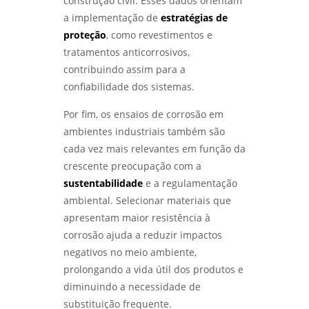
construção civil. Esses dados orientam
QUALIDADE DOS SEUS MATERIAIS - LABMETAL
a implementação de
estratégias de
proteção
, como revestimentos e
ANÁLISE METALOGRÁFICA PARA ENTENDER
tratamentos anticorrosivos,
ESTRUTURAS DOS MATERIAIS E MELHORAR
PROCESSOS - LABMETAL
contribuindo assim para a
confiabilidade dos sistemas.
COMO FUNCIONA O SERVIÇO DE
QUALIFICAÇÃO DE SOLDADOR E SUAS
Por fim, os ensaios de corrosão em
VANTAGENS - LABMETAL
ambientes industriais também são
cada vez mais relevantes em função da
ANÁLISE DE FALHAS EM MÁQUINAS E
crescente preocupação com a
EQUIPAMENTOS PARA OTIMIZAÇÃO DE
PRODUÇÃO - LABMETAL
sustentabilidade
e a regulamentação
ambiental. Selecionar materiais que
QUALIFICAÇÃO DE SOLDADORES: COMO
apresentam maior resistência à
GARANTIR A EXCELÊNCIA NA SOLDAGEM -
corrosão ajuda a reduzir impactos
LABMETAL
negativos no meio ambiente,
prolongando a vida útil dos produtos e
LABORATÓRIO DE ENSAIOS: DESCUBRA OS
SEGREDOS POR TRÁS DA QUALIDADE E
diminuindo a necessidade de
INOVAÇÃO - LABMETAL
substituição frequente.