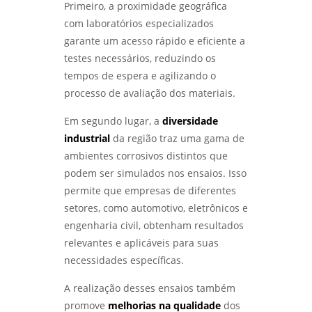
Primeiro, a proximidade geográfica
COMO ESCOLHER O MELHOR LABORATÓRIO DE
ENSAIOS MECÂNICOS E METALOGRÁFICOS -
com laboratórios especializados
LABMETAL
garante um acesso rápido e eficiente a
testes necessários, reduzindo os
COMO ESCOLHER UM LABORATÓRIO DE
ENSAIOS MECÂNICOS E MATERIAIS EFICIENTES
tempos de espera e agilizando o
- LABMETAL
processo de avaliação dos materiais.
SERVIÇO DE QUALIFICAÇÃO DE SOLDADOR
Em segundo lugar, a
diversidade
PARA AUMENTAR SUAS OPORTUNIDADES
industrial
da região traz uma gama de
PROFISSIONAIS - LABMETAL
ambientes corrosivos distintos que
podem ser simulados nos ensaios. Isso
INSPETOR DE SOLDA QUALIFICAÇÃO: COMO SE
TORNAR UM PROFISSIONAL RECONHECIDO NA
permite que empresas de diferentes
ÁREA - LABMETAL
setores, como automotivo, eletrônicos e
engenharia civil, obtenham resultados
ENSAIOS MECÂNICOS: COMO GARANTIR A
relevantes e aplicáveis para suas
QUALIDADE E A SEGURANÇA DOS MATERIAIS
UTILIZADOS - LABMETAL
necessidades específicas.
A realização desses ensaios também
ENSAIOS MECÂNICOS DE MATERIAIS
METÁLICOS: DESCUBRA SUA IMPORTÂNCIA E
promove
melhorias na qualidade
dos