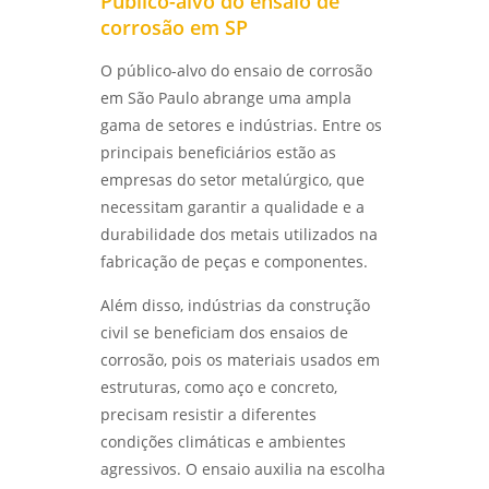
Público-alvo do ensaio de
corrosão em SP
LABORATÓRIO DE ENSAIOS: COMO ESCOLHER
O MELHOR PARA SUAS NECESSIDADES DE
O público-alvo do ensaio de corrosão
TESTES E ANÁLISES - LABMETAL
em São Paulo abrange uma ampla
gama de setores e indústrias. Entre os
COMO REALIZAR ANÁLISE DE FALHAS EM
principais beneficiários estão as
ROLAMENTOS EM SÃO PAULO COM EFICÁCIA -
LABMETAL
empresas do setor metalúrgico, que
necessitam garantir a qualidade e a
COMO REALIZAR UMA ANÁLISE DE FALHAS EM
durabilidade dos metais utilizados na
ENGRENAGENS EM SP PARA OTIMIZAR A
fabricação de peças e componentes.
MANUTENÇÃO - LABMETAL
Além disso, indústrias da construção
ANÁLISE DE FALHAS EM ROLAMENTOS EM SP:
civil se beneficiam dos ensaios de
DIAGNÓSTICO EFICIENTE PARA INDÚSTRIAS -
LABMETAL
corrosão, pois os materiais usados em
estruturas, como aço e concreto,
COMO A ANÁLISE DE FALHAS PARA
precisam resistir a diferentes
MANUTENÇÃO EM SP PODE AUMENTAR A
condições climáticas e ambientes
EFICÁCIA OPERACIONAL - LABMETAL
agressivos. O ensaio auxilia na escolha