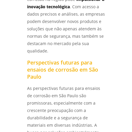
LABORATÓRIO DE ANÁLISE QUÍMICA: COMO
inovação tecnológica
. Com acesso a
ESCOLHER O MELHOR PARA SUAS
dados precisos e análises, as empresas
NECESSIDADES - LABMETAL
podem desenvolver novos produtos e
COMO GARANTIR A QUALIFICAÇÃO DE
soluções que não apenas atendem às
SOLDADORES PARA MELHORES PRÁTICAS
normas de segurança, mas também se
INDUSTRIAIS - LABMETAL
destacam no mercado pela sua
qualidade.
ENTENDA TUDO SOBRE ENSAIO DE CORROSÃO
INTERGRANULAR E SUAS APLICAÇÕES
Perspectivas futuras para
INDUSTRIAIS - LABMETAL
ensaios de corrosão em São
Paulo
ANÁLISE DE QUEBRA DE PARAFUSOS:
ENTENDA AS CAUSAS E SOLUÇÕES -
LABMETAL
As perspectivas futuras para ensaios
de corrosão em São Paulo são
ANÁLISE DO TIPO DE QUEBRA: ENTENDA SEUS
promissoras, especialmente com a
IMPACTOS E REPERCUSSÕES - LABMETAL
crescente preocupação com a
durabilidade e a segurança de
materiais em diversas indústrias. A