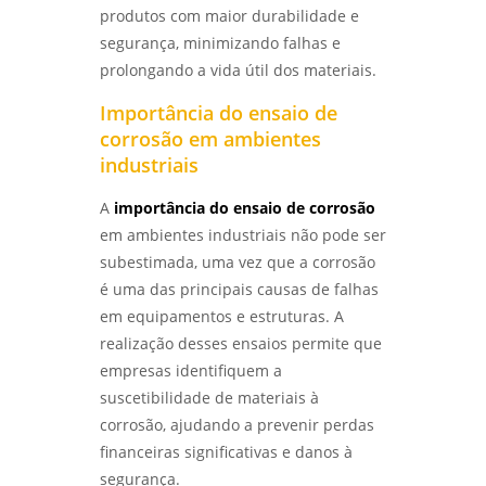
produtos com maior durabilidade e
ensaio de corrosão acelerada
segurança, minimizando falhas e
COMO REALIZAR O ENSAIO DE CORROSÃO POR
PITE DE FORMA EFICIENTE - LABMETAL
prolongando a vida útil dos materiais.
ensaio de corrosão acelerada em sp
Importância do ensaio de
IDENTIFIQUE PROBLEMAS COMUNS NA
ensaio de corrosão acelerada em são
corrosão em ambientes
ANÁLISE DE FALHAS EM ENGRENAGENS EM SP
paulo
- LABMETAL
industriais
ensaio de corrosão intergranular
A
importância do ensaio de corrosão
ANÁLISE DE FALHAS EM ROLAMENTOS EM SP:
SOLUÇÕES E MELHORES PRÁTICAS - LABMETAL
ensaio de corrosão intergranular em são
em ambientes industriais não pode ser
paulo
subestimada, uma vez que a corrosão
ANÁLISE DE FALHAS EM ENGRENAGENS:
é uma das principais causas de falhas
IDENTIFIQUE PROBLEMAS ANTES QUE
ensaio de corrosão por pite
em equipamentos e estruturas. A
ACONTEÇAM - LABMETAL
realização desses ensaios permite que
ensaio de corrosão por pite em sp
DESVENDANDO OS SEGREDOS DOS ENSAIOS
empresas identifiquem a
MECÂNICOS DE MATERIAIS METÁLICOS -
ensaio de corrosão por pite em são
suscetibilidade de materiais à
LABMETAL
paulo
corrosão, ajudando a prevenir perdas
financeiras significativas e danos à
qualificação de eps
DESVENDANDO MISTÉRIOS: COMO A ANÁLISE
DE FALHAS EM EQUIPAMENTOS TRANSFORMA
segurança.