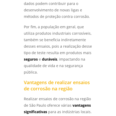
dados podem contribuir para o
QUALIFICAÇÃO DE EPS GARANTE EFICIÊNCIA E
SEGURANÇA NA CONSTRUÇÃO - LABMETAL
desenvolvimento de novas ligas e
métodos de proteção contra corrosão.
COMO ESCOLHER EMPRESAS DE ENSAIOS NÃO
DESTRUTIVOS COM QUALIDADE - LABMETAL
Por fim, a população em geral, que
utiliza produtos industriais corrosíveis,
COMO A ANÁLISE METALOGRÁFICA
também se beneficia indiretamente
TRANSFORMA A INDÚSTRIA METALÚRGICA -
desses ensaios, pois a realização desse
LABMETAL
tipo de teste resulta em produtos mais
ANÁLISE DE FALHAS EM MÁQUINAS E
seguros
e
duráveis
, impactando na
EQUIPAMENTOS: COMO EVITAR PROBLEMAS E
qualidade de vida e na segurança
OTIMIZAR PROCESSOS - LABMETAL
pública.
DESCUBRA OS MELHORES LABORATÓRIOS DE
Vantagens de realizar ensaios
ENSAIOS MECÂNICOS EM SP - LABMETAL
de corrosão na região
ANÁLISE DE FALHAS EM MÁQUINAS:
Realizar ensaios de corrosão na região
IDENTIFIQUE E SOLUCIONE PROBLEMAS
de São Paulo oferece várias
vantagens
EFICAZMENTE - LABMETAL
significativas
para as indústrias locais.