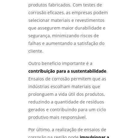
APLICAÇÕES PRÁTICAS - LABMETAL
produtos fabricados. Com testes de
corrosão eficazes, as empresas podem
ANÁLISE DE FALHAS EM EQUIPAMENTOS:
selecionar materiais e revestimentos
COMO IDENTIFICAR E SOLUCIONAR
PROBLEMAS EFICAZMENTE - LABMETAL
que assegurem maior durabilidade e
segurança, minimizando riscos de
ENSAIO DE CORROSÃO: COMO GARANTIR A
falhas e aumentando a satisfação do
DURABILIDADE DOS MATERIAIS EM
cliente.
AMBIENTES DESAFIADORES - LABMETAL
Outro benefício importante é a
ENSAIOS MECÂNICOS E METALÚRGICOS:
contribuição para a sustentabilidade
.
COMO GARANTIR A QUALIDADE DOS
MATERIAIS NA INDÚSTRIA - LABMETAL
Ensaios de corrosão permitem que as
indústrias escolham materiais que
ENSAIOS MECÂNICOS DESTRUTIVOS: ENTENDA
prolonguem a vida útil dos produtos,
SUA IMPORTÂNCIA E APLICAÇÕES NA
reduzindo a quantidade de resíduos
ENGENHARIA - LABMETAL
gerados e contribuindo para um ciclo
produtivo mais responsável.
INSPEÇÃO DE SOLDA: COMO GARANTIR A
QUALIDADE E SEGURANÇA EM PROJETOS DE
SOLDAGEM - LABMETAL
Por último, a realização de ensaios de
corrosão na região pode
impulsionar a