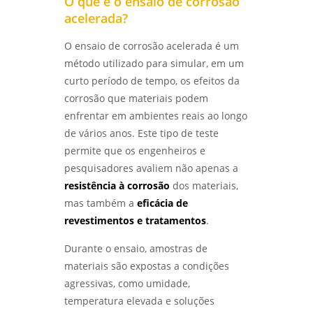
O que é o ensaio de corrosão
ANÁLISE DE FALHAS PARA MANUTENÇÃO EM
Laboratório de ensaios mecânicos
acelerada?
SÃO PAULO: GUIA COMPLETO - LABMETAL
Laboratório de ensaios mecânicos e
O ensaio de corrosão acelerada é um
ENTENDA O ENSAIO DE CORROSÃO
materiais
método utilizado para simular, em um
ACELERADA EM SP E SEUS BENEFÍCIOS -
LABMETAL
curto período de tempo, os efeitos da
Laboratório de ensaios mecânicos e
metalográficos
corrosão que materiais podem
ENSAIO DE CORROSÃO POR PITE EM SÃO
enfrentar em ambientes reais ao longo
PAULO E SUAS IMPLICAÇÕES - LABMETAL
Laboratório de ensaios mecânicos sp
de vários anos. Este tipo de teste
permite que os engenheiros e
LABORATÓRIO METALÚRGICO: INOVAÇÕES
Laboratório de metalografia
QUE TRANSFORMAM O FUTURO DA INDÚSTRIA
pesquisadores avaliem não apenas a
- LABMETAL
resistência à corrosão
dos materiais,
Laboratório metalográfico
mas também a
eficácia de
DESVENDANDO O ENSAIO METALOGRÁFICO
Laboratório metalúrgico
revestimentos e tratamentos
.
DO AÇO: SEGREDOS PARA MATERIAIS DE ALTA
PERFORMANCE - LABMETAL
Qualificação de soldadores
Durante o ensaio, amostras de
materiais são expostas a condições
DESVENDANDO MISTÉRIOS: COMO A ANÁLISE
Serviço de qualificação de soldador
DE FALHAS TRANSFORMA EQUIPAMENTOS DE
agressivas, como umidade,
PROCESSO - LABMETAL
temperatura elevada e soluções
analise de quebra de parafusos