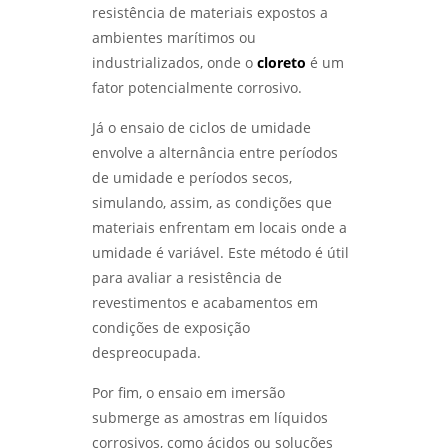
PRECISÃO - LABMETAL
resistência de materiais expostos a
ambientes marítimos ou
ANÁLISE DE FALHAS EM EQUIPAMENTOS DE
industrializados, onde o
cloreto
é um
PROCESSO PARA AUMENTAR A EFICIÊNCIA E
fator potencialmente corrosivo.
REDUZIR CUSTOS - LABMETAL
Já o ensaio de ciclos de umidade
ENSAIO DE CORROSÃO ACELERADA EM SÃO
envolve a alternância entre períodos
PAULO: ENTENDA COMO FUNCIONA -
LABMETAL
de umidade e períodos secos,
simulando, assim, as condições que
COMO É REALIZADO O ENSAIO DE CORROSÃO
materiais enfrentam em locais onde a
POR PITE EM SP - LABMETAL
umidade é variável. Este método é útil
para avaliar a resistência de
MÉTODOS EFICAZES DE ENSAIO DE CORROSÃO
ACELERADA EM SP PARA GARANTIR
revestimentos e acabamentos em
QUALIDADE - LABMETAL
condições de exposição
despreocupada.
ANÁLISE DE FALHAS PARA MANUTENÇÃO EM
SÃO PAULO: CONFIRA AS MELHORES PRÁTICAS
Por fim, o ensaio em imersão
- LABMETAL
submerge as amostras em líquidos
corrosivos, como ácidos ou soluções
ENSAIO METALOGRÁFICO: COMO ESSA