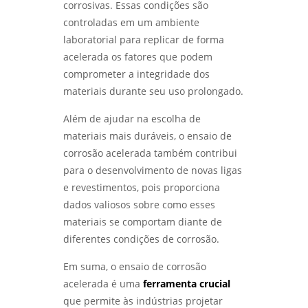
corrosivas. Essas condições são
DESCUBRA OS SEGREDOS DO LABORATÓRIO
análise de falhas em engrenagens
controladas em um ambiente
METALOGRÁFICO E TRANSFORME SEUS
PROJETOS - LABMETAL
laboratorial para replicar de forma
análise de falhas em engrenagens em sp
acelerada os fatores que podem
DESVENDANDO OS SEGREDOS DA ANÁLISE
comprometer a integridade dos
análise de falhas em equipamentos
METALOGRÁFICA DE METAIS PARA INOVAÇÕES
eletricos
materiais durante seu uso prolongado.
INDUSTRIAIS - LABMETAL
análise de falhas em rolamentos em sp
Além de ajudar na escolha de
DESVENDANDO O ENSAIO METALOGRÁFICO: A
materiais mais duráveis, o ensaio de
CHAVE PARA MATERIAIS DE ALTA
análise de falhas em rolamentos em são
PERFORMANCE - LABMETAL
corrosão acelerada também contribui
paulo
para o desenvolvimento de novas ligas
DESCUBRA OS SEGREDOS DO LABORATÓRIO
e revestimentos, pois proporciona
análise de falhas para manutenção em
DE METALOGRAFIA E TRANSFORME SEUS
sp
dados valiosos sobre como esses
PROJETOS - LABMETAL
materiais se comportam diante de
análise de falhas para manutenção em
COMO REALIZAR UMA ANÁLISE DO TIPO DE
diferentes condições de corrosão.
são paulo
QUEBRA EFICIENTE - LABMETAL
Em suma, o ensaio de corrosão
análise do tipo de quebra
ANÁLISE DE FALHAS EM EQUIPAMENTOS
acelerada é uma
ferramenta crucial
ELÉTRICOS: TÉCNICAS E IMPORTÂNCIA -
ensaio de corrosão
que permite às indústrias projetar
LABMETAL