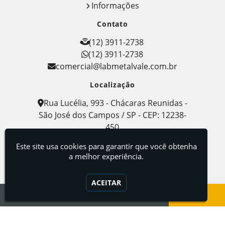
Informações
Contato
(12) 3911-2738
(12) 3911-2738
comercial@labmetalvale.com.br
Localização
Rua Lucélia, 993 - Chácaras Reunidas -
São José dos Campos / SP - CEP: 12238-
450
Labmetal - Indústria, Comércio e Serviços de
Este site usa cookies para garantir que você obtenha
Metalografia
a melhor experiência.
ACEITAR