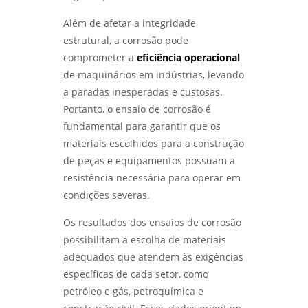
RESULTADOS - LABMETAL
qualificação de eps em sp
Além de afetar a integridade
DESVENDANDO O ENSAIO DE CORROSÃO:
qualificação de eps em são josé dos
estrutural, a corrosão pode
PROTEJA SEUS MATERIAIS COM
campos
comprometer a
eficiência operacional
CONHECIMENTO - LABMETAL
de maquinários em indústrias, levando
qualificação de eps em são paulo
a paradas inesperadas e custosas.
DESCUBRA COMO UM LABORATÓRIO DE
ENSAIOS MECÂNICOS REVOLUCIONA A
qualificacao de solda
Portanto, o ensaio de corrosão é
INDÚSTRIA - LABMETAL
fundamental para garantir que os
materiais escolhidos para a construção
DESVENDANDO OS SEGREDOS DOS ENSAIOS
de peças e equipamentos possuam a
MECÂNICOS PARA MATERIAIS INOVADORES -
LABMETAL
resistência necessária para operar em
condições severas.
COMO ESCOLHER AS MELHORES EMPRESAS DE
ENSAIOS NÃO DESTRUTIVOS - LABMETAL
Os resultados dos ensaios de corrosão
possibilitam a escolha de materiais
COMO O ENSAIO DE CORROSÃO ACELERADA
adequados que atendem às exigências
GARANTE MATERIAIS DURÁVEIS - LABMETAL
específicas de cada setor, como
petróleo e gás, petroquímica e
COMO ESCOLHER UM LABORATÓRIO DE
ENSAIOS MECÂNICOS EM SP PARA GARANTIR A