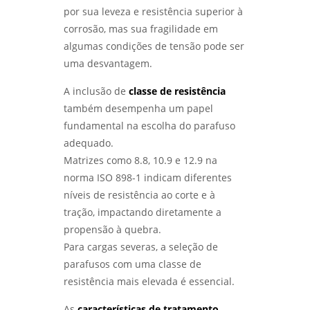
por sua leveza e resistência superior à
corrosão, mas sua fragilidade em
DESVENDANDO OS SEGREDOS DOS ENSAIOS
MECÂNICOS E METALÚRGICOS PARA
algumas condições de tensão pode ser
INOVAÇÃO - LABMETAL
uma desvantagem.
DESVENDANDO OS ENSAIOS MECÂNICOS
A inclusão de
classe de resistência
DESTRUTIVOS: O QUE ELES REVELAM? -
também desempenha um papel
LABMETAL
fundamental na escolha do parafuso
adequado.
ENSAIO DE CORROSÃO POR PITE EM SÃO
PAULO: MÉTODOS E VANTAGENS - LABMETAL
Matrizes como 8.8, 10.9 e 12.9 na
norma ISO 898-1 indicam diferentes
ENSAIO DE CORROSÃO INTERGRANULAR EM
níveis de resistência ao corte e à
SÃO PAULO: MÉTODOS E IMPORTÂNCIA -
tração, impactando diretamente a
LABMETAL
propensão à quebra.
QUALIFICAÇÃO DE EPS EM SP: COMO
Para cargas severas, a seleção de
AUMENTAR A EFICIÊNCIA E CONFORMIDADE -
parafusos com uma classe de
LABMETAL
resistência mais elevada é essencial.
ENSAIO METALOGRÁFICO DE AÇO: COMO
As
características de tratamento