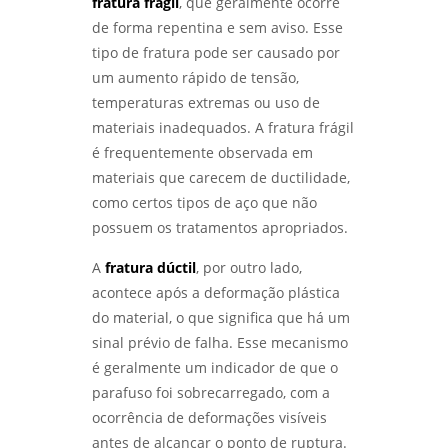
fratura frágil
, que geralmente ocorre
ANÁLISE METALOGRÁFICA DE METAIS:
de forma repentina e sem aviso. Esse
DESCUBRA COMO ESSA TÉCNICA REVELA A
tipo de fratura pode ser causado por
QUALIDADE DOS MATERIAIS - LABMETAL
um aumento rápido de tensão,
temperaturas extremas ou uso de
ENSAIOS FÍSICOS MECÂNICOS: COMO
GARANTIR A QUALIDADE E A SEGURANÇA DOS
materiais inadequados. A fratura frágil
MATERIAIS - LABMETAL
é frequentemente observada em
materiais que carecem de ductilidade,
ENTENDA O ENSAIO DE CORROSÃO POR PITE E
como certos tipos de aço que não
SUA IMPORTÂNCIA NA INDÚSTRIA - LABMETAL
possuem os tratamentos apropriados.
ANÁLISE DE FALHAS EM ENGRENAGENS:
A
fratura dúctil
, por outro lado,
COMO IDENTIFICAR E CORRIGIR PROBLEMAS -
LABMETAL
acontece após a deformação plástica
do material, o que significa que há um
ANÁLISE DE FALHAS EM EQUIPAMENTOS
sinal prévio de falha. Esse mecanismo
ELÉTRICOS: IDENTIFICANDO PROBLEMAS E
é geralmente um indicador de que o
SOLUÇÕES - LABMETAL
parafuso foi sobrecarregado, com a
COMO REALIZAR UM ENSAIO DE CORROSÃO
ocorrência de deformações visíveis
ACELERADA EFICIENTE - LABMETAL
antes de alcançar o ponto de ruptura.