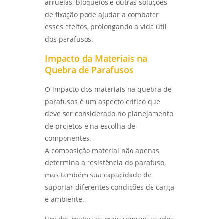
arruelas, bloqueios e outras soluções
DE FALHAS EM EQUIPAMENTOS TRANSFORMA
RESULTADOS - LABMETAL
de fixação pode ajudar a combater
qualificação de eps em sp
esses efeitos, prolongando a vida útil
DESVENDANDO O ENSAIO DE CORROSÃO:
qualificação de eps em são josé dos
dos parafusos.
PROTEJA SEUS MATERIAIS COM
campos
CONHECIMENTO - LABMETAL
Impacto da Materiais na
qualificação de eps em são paulo
Quebra de Parafusos
DESCUBRA COMO UM LABORATÓRIO DE
ENSAIOS MECÂNICOS REVOLUCIONA A
qualificacao de solda
O impacto dos materiais na quebra de
INDÚSTRIA - LABMETAL
parafusos é um aspecto crítico que
deve ser considerado no planejamento
DESVENDANDO OS SEGREDOS DOS ENSAIOS
MECÂNICOS PARA MATERIAIS INOVADORES -
de projetos e na escolha de
LABMETAL
componentes.
A composição material não apenas
COMO ESCOLHER AS MELHORES EMPRESAS DE
determina a resistência do parafuso,
ENSAIOS NÃO DESTRUTIVOS - LABMETAL
mas também sua capacidade de
suportar diferentes condições de carga
COMO O ENSAIO DE CORROSÃO ACELERADA
GARANTE MATERIAIS DURÁVEIS - LABMETAL
e ambiente.
Um dos materiais mais comuns usados
COMO ESCOLHER UM LABORATÓRIO DE