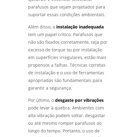
ensaio de corrosão
LABMETAL
parafusos que sejam projetados para
ensaio de corrosão acelerada
suportar essas condições ambientais.
COMO REALIZAR O ENSAIO DE CORROSÃO POR
PITE DE FORMA EFICIENTE - LABMETAL
Além disso, a
instalação inadequada
ensaio de corrosão acelerada em sp
tem um papel crítico. Parafusos que
IDENTIFIQUE PROBLEMAS COMUNS NA
ensaio de corrosão acelerada em são
não são fixados corretamente, seja por
ANÁLISE DE FALHAS EM ENGRENAGENS EM SP
paulo
- LABMETAL
excesso de torque ou por instalação
em superfícies irregulares, estão mais
ensaio de corrosão intergranular
ANÁLISE DE FALHAS EM ROLAMENTOS EM SP:
propensos a falhas. Técnicas corretas
SOLUÇÕES E MELHORES PRÁTICAS - LABMETAL
ensaio de corrosão intergranular em são
de instalação e o uso de ferramentas
paulo
apropriadas são fundamentais para
ANÁLISE DE FALHAS EM ENGRENAGENS:
garantir a segurança.
IDENTIFIQUE PROBLEMAS ANTES QUE
ensaio de corrosão por pite
ACONTEÇAM - LABMETAL
Por último, o
desgaste por vibrações
ensaio de corrosão por pite em sp
pode levar à quebra. Ambientes com
DESVENDANDO OS SEGREDOS DOS ENSAIOS
MECÂNICOS DE MATERIAIS METÁLICOS -
ensaio de corrosão por pite em são
alta vibração podem soltar, desgastar
LABMETAL
paulo
ou até mesmo romper parafusos ao
longo do tempo. Portanto, o uso de
qualificação de eps
DESVENDANDO MISTÉRIOS: COMO A ANÁLISE