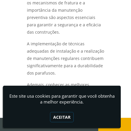
os mecanismos de fratura e a
importância da manutenção
preventiva são aspectos essenciais
para garantir a segurança e a eficácia
das construções.
A implementação de técnicas
adequadas de instalação e a realização
de manutenções regulares contribuem
significativamente para a durabilidade
dos parafusos.
Ademais, conhecer as melhores
soluções para reparo e substituição de
Este site usa cookies para garantir que você obtenha
parafusos quebrados permite que
a melhor experiência.
profissionais enfrentem os desafios de
forma eficaz, aumentando a
ACEITAR
confiabilidade das estruturas.