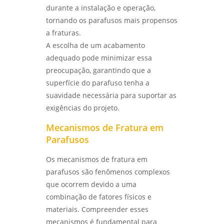
durante a instalação e operação,
ENSAIO METALOGRÁFICO: COMO ESSA
TÉCNICA REVELA A ESTRUTURA DOS
tornando os parafusos mais propensos
MATERIAIS METÁLICOS - LABMETAL
a fraturas.
A escolha de um acabamento
LABORATÓRIO METALÚRGICO: COMO
adequado pode minimizar essa
GARANTIR A QUALIDADE E SEGURANÇA DOS
SEUS MATERIAIS - LABMETAL
preocupação, garantindo que a
superfície do parafuso tenha a
LABORATÓRIO DE METALOGRAFIA: COMO
suavidade necessária para suportar as
ANALISAR E COMPREENDER ESTRUTURAS
METÁLICAS COM PRECISÃO - LABMETAL
exigências do projeto.
Mecanismos de Fratura em
LABORATÓRIO METALOGRÁFICO: COMO
Parafusos
ESCOLHER O IDEAL PARA SUAS ANÁLISES E
TESTES - LABMETAL
Os mecanismos de fratura em
parafusos são fenômenos complexos
ENSAIO DE IMPACTO CHARPY E IZOD:
ENTENDA AS DIFERENÇAS E APLICAÇÕES NA
que ocorrem devido a uma
ENGENHARIA - LABMETAL
combinação de fatores físicos e
materiais. Compreender esses
LABORATÓRIO DE ENSAIOS MECÂNICOS:
mecanismos é fundamental para
COMO GARANTIR A QUALIDADE E SEGURANÇA