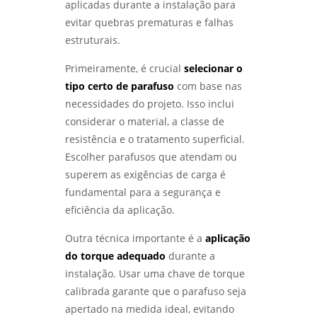
METÁLICOS: DESCUBRA SUA IMPORTÂNCIA E
aplicadas durante a instalação para
APLICAÇÕES PRÁTICAS - LABMETAL
evitar quebras prematuras e falhas
estruturais.
ANÁLISE DE FALHAS EM EQUIPAMENTOS:
COMO IDENTIFICAR E SOLUCIONAR
Primeiramente, é crucial
selecionar o
PROBLEMAS EFICAZMENTE - LABMETAL
tipo certo de parafuso
com base nas
necessidades do projeto. Isso inclui
ENSAIO DE CORROSÃO: COMO GARANTIR A
DURABILIDADE DOS MATERIAIS EM
considerar o material, a classe de
AMBIENTES DESAFIADORES - LABMETAL
resistência e o tratamento superficial.
Escolher parafusos que atendam ou
ENSAIOS MECÂNICOS E METALÚRGICOS:
superem as exigências de carga é
COMO GARANTIR A QUALIDADE DOS
MATERIAIS NA INDÚSTRIA - LABMETAL
fundamental para a segurança e
eficiência da aplicação.
ENSAIOS MECÂNICOS DESTRUTIVOS: ENTENDA
SUA IMPORTÂNCIA E APLICAÇÕES NA
Outra técnica importante é a
aplicação
ENGENHARIA - LABMETAL
do torque adequado
durante a
instalação. Usar uma chave de torque
INSPEÇÃO DE SOLDA: COMO GARANTIR A
calibrada garante que o parafuso seja
QUALIDADE E SEGURANÇA EM PROJETOS DE
SOLDAGEM - LABMETAL
apertado na medida ideal, evitando