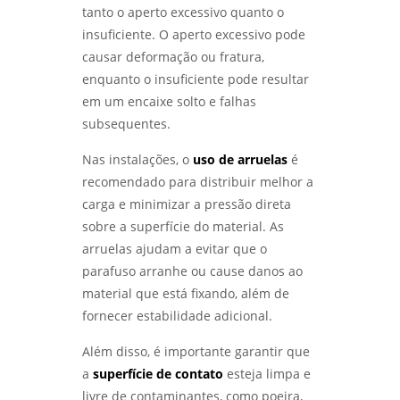
tanto o aperto excessivo quanto o
LABORATÓRIO DE ANÁLISE QUÍMICA: COMO
insuficiente. O aperto excessivo pode
ESCOLHER O MELHOR PARA SUAS
causar deformação ou fratura,
NECESSIDADES - LABMETAL
enquanto o insuficiente pode resultar
em um encaixe solto e falhas
COMO GARANTIR A QUALIFICAÇÃO DE
SOLDADORES PARA MELHORES PRÁTICAS
subsequentes.
INDUSTRIAIS - LABMETAL
Nas instalações, o
uso de arruelas
é
ENTENDA TUDO SOBRE ENSAIO DE CORROSÃO
recomendado para distribuir melhor a
INTERGRANULAR E SUAS APLICAÇÕES
carga e minimizar a pressão direta
INDUSTRIAIS - LABMETAL
sobre a superfície do material. As
ANÁLISE DE QUEBRA DE PARAFUSOS:
arruelas ajudam a evitar que o
ENTENDA AS CAUSAS E SOLUÇÕES -
parafuso arranhe ou cause danos ao
LABMETAL
material que está fixando, além de
fornecer estabilidade adicional.
ANÁLISE DO TIPO DE QUEBRA: ENTENDA SEUS
IMPACTOS E REPERCUSSÕES - LABMETAL
Além disso, é importante garantir que
a
superfície de contato
esteja limpa e
livre de contaminantes, como poeira,