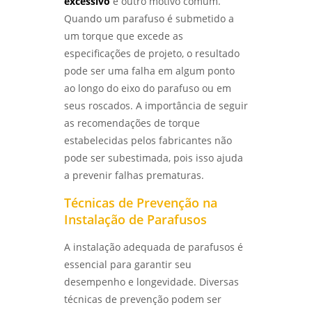
excessivo
é outro motivo comum.
COMO ESCOLHER O MELHOR LABORATÓRIO DE
Quando um parafuso é submetido a
ENSAIOS MECÂNICOS E METALOGRÁFICOS -
um torque que excede as
LABMETAL
especificações de projeto, o resultado
pode ser uma falha em algum ponto
COMO ESCOLHER UM LABORATÓRIO DE
ENSAIOS MECÂNICOS E MATERIAIS EFICIENTES
ao longo do eixo do parafuso ou em
- LABMETAL
seus roscados. A importância de seguir
as recomendações de torque
SERVIÇO DE QUALIFICAÇÃO DE SOLDADOR
estabelecidas pelos fabricantes não
PARA AUMENTAR SUAS OPORTUNIDADES
PROFISSIONAIS - LABMETAL
pode ser subestimada, pois isso ajuda
a prevenir falhas prematuras.
INSPETOR DE SOLDA QUALIFICAÇÃO: COMO SE
Técnicas de Prevenção na
TORNAR UM PROFISSIONAL RECONHECIDO NA
ÁREA - LABMETAL
Instalação de Parafusos
ENSAIOS MECÂNICOS: COMO GARANTIR A
A instalação adequada de parafusos é
QUALIDADE E A SEGURANÇA DOS MATERIAIS
essencial para garantir seu
UTILIZADOS - LABMETAL
desempenho e longevidade. Diversas
técnicas de prevenção podem ser
ENSAIOS MECÂNICOS DE MATERIAIS