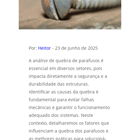
Ensaio metalográfico
INSPEÇÃO DE SOLDA: GARANTINDO
SEGURANÇA E QUALIDADE EM CADA
Ensaio metalográfico aço
CONEXÃO - LABMETAL
Ensaios físicos mecânicos
DESCUBRA OS SEGREDOS DO LABORATÓRIO
DE ANÁLISE QUÍMICA E TRANSFORME
Ensaios mecânicos
RESULTADOS - LABMETAL
Por:
Heitor
- 23 de Junho de 2025
Ensaios mecânicos de materiais
ENTENDA A QUALIFICAÇÃO DE EPS EM SÃO
metálicos
A análise de quebra de parafusos é
JOSÉ DOS CAMPOS E SUAS VANTAGENS -
LABMETAL
essencial em diversos setores, pois
Ensaios mecânicos destrutivos
impacta diretamente a segurança e a
COMO REALIZAR A QUALIFICAÇÃO DE EPS EM
durabilidade das estruturas.
Ensaios mecânicos e metalúrgicos
SÃO PAULO PARA GARANTIR A QUALIDADE -
Identificar as causas da quebra é
LABMETAL
Inspetor de solda qualificação
fundamental para evitar falhas
mecânicas e garantir o funcionamento
ENSAIO DE CORROSÃO ACELERADA EM SÃO
Inspeção de solda
PAULO E SEUS BENEFÍCIOS - LABMETAL
adequado dos sistemas. Neste
contexto, detalharemos os fatores que
Laboratório de análise química
ANÁLISE DE FALHAS PARA MANUTENÇÃO EM
influenciam a quebra dos parafusos e
SP: GUIA COMPLETO - LABMETAL
Laboratório de ensaios
as melhores práticas para solucioná-