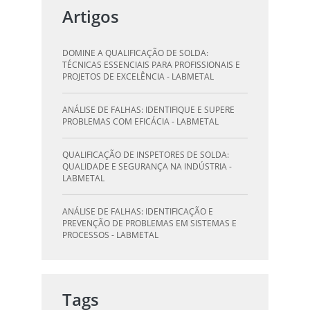
Artigos
QUALIFICAÇÃO DE SOLDADORES: PILAR DO
SUCESSO NA INDÚSTRIA METALÚRGICA -
DOMINE A QUALIFICAÇÃO DE SOLDA:
LABMETAL
TÉCNICAS ESSENCIAIS PARA PROFISSIONAIS E
PROJETOS DE EXCELÊNCIA - LABMETAL
QUALIFICAÇÃO DE INSPETORES DE SOLDA:
DESTAQUE-SE NA INDÚSTRIA - LABMETAL
ANÁLISE DE FALHAS: IDENTIFIQUE E SUPERE
PROBLEMAS COM EFICÁCIA - LABMETAL
O QUE UM LABORATÓRIO DE ANÁLISE QUÍMICA
PODE FAZER POR VOCÊ E SUA EMPRESA -
QUALIFICAÇÃO DE INSPETORES DE SOLDA:
LABMETAL
QUALIDADE E SEGURANÇA NA INDÚSTRIA -
LABMETAL
LABORATÓRIO DE TESTES: GARANTA
QUALIDADE E SEGURANÇA DOS SEUS
ANÁLISE DE FALHAS: IDENTIFICAÇÃO E
PRODUTOS - LABMETAL
PREVENÇÃO DE PROBLEMAS EM SISTEMAS E
PROCESSOS - LABMETAL
DESVENDANDO A QUALIFICAÇÃO DO
INSPETOR DE SOLDA: O CAMINHO PARA A
QUALIFICAÇÃO DE SOLDAGEM: GUIA
EXCELÊNCIA - LABMETAL
ESSENCIAL PARA INSPETORES - LABMETAL
Tags