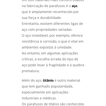
ENSAIOS MECÂNICOS EM SP PARA GARANTIR A
na fabricação de parafusos é o
aço
,
QUALIDADE DOS SEUS MATERIAIS - LABMETAL
que é amplamente reconhecido por
sua força e durabilidade.
ANÁLISE METALOGRÁFICA PARA ENTENDER
Entretanto, existem diferentes ligas de
ESTRUTURAS DOS MATERIAIS E MELHORAR
PROCESSOS - LABMETAL
aço com propriedades variadas.
O aço inoxidável, por exemplo, oferece
COMO FUNCIONA O SERVIÇO DE
resistência à corrosão, o que é vital em
QUALIFICAÇÃO DE SOLDADOR E SUAS
VANTAGENS - LABMETAL
ambientes expostos à umidade.
No entanto, em algumas aplicações
ANÁLISE DE FALHAS EM MÁQUINAS E
críticas, a escolha errada do tipo de
EQUIPAMENTOS PARA OTIMIZAÇÃO DE
aço pode levar à fragilidade e à quebra
PRODUÇÃO - LABMETAL
prematura.
QUALIFICAÇÃO DE SOLDADORES: COMO
Além do aço,
titânio
é outro material
GARANTIR A EXCELÊNCIA NA SOLDAGEM -
LABMETAL
que tem ganhado popularidade,
especialmente em aplicações
LABORATÓRIO DE ENSAIOS: DESCUBRA OS
industriais e médicas.
SEGREDOS POR TRÁS DA QUALIDADE E
Os parafusos de titânio são conhecidos
INOVAÇÃO - LABMETAL