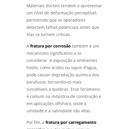
Materiais dúcteis tendem a apresentar
QUALIFICAÇÃO DE EPS GARANTE EFICIÊNCIA E
um nível de deformação perceptível,
SEGURANÇA NA CONSTRUÇÃO - LABMETAL
permitindo que os operadores
detectem falhas potenciais antes que
COMO ESCOLHER EMPRESAS DE ENSAIOS NÃO
DESTRUTIVOS COM QUALIDADE - LABMETAL
elas se tornem críticas.
A
fratura por corrosão
também é um
COMO A ANÁLISE METALOGRÁFICA
TRANSFORMA A INDÚSTRIA METALÚRGICA -
mecanismo significativo a se
LABMETAL
considerar. A exposição a ambientes
hostis, como ácidos ou vapor d'água,
ANÁLISE DE FALHAS EM MÁQUINAS E
pode causar degradação química dos
EQUIPAMENTOS: COMO EVITAR PROBLEMAS E
OTIMIZAR PROCESSOS - LABMETAL
parafusos, tornando-os mais
suscetíveis a quebras. Esse fenômeno
DESCUBRA OS MELHORES LABORATÓRIOS DE
é comum na indústria de construção e
ENSAIOS MECÂNICOS EM SP - LABMETAL
em aplicações offshore, onde a
umidade e a salinidade são altas.
ANÁLISE DE FALHAS EM MÁQUINAS:
IDENTIFIQUE E SOLUCIONE PROBLEMAS
Por fim, a
fratura por carregamento
EFICAZMENTE - LABMETAL