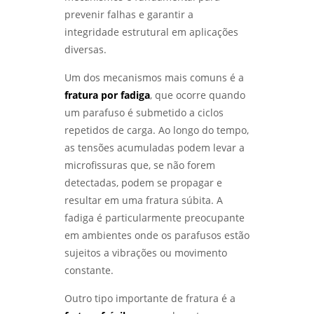
DOS MATERIAIS - LABMETAL
prevenir falhas e garantir a
integridade estrutural em aplicações
LABORATÓRIO DE ENSAIOS: COMO ESCOLHER
diversas.
O MELHOR PARA SUAS NECESSIDADES DE
TESTES E ANÁLISES - LABMETAL
Um dos mecanismos mais comuns é a
fratura por fadiga
, que ocorre quando
COMO REALIZAR ANÁLISE DE FALHAS EM
ROLAMENTOS EM SÃO PAULO COM EFICÁCIA -
um parafuso é submetido a ciclos
LABMETAL
repetidos de carga. Ao longo do tempo,
as tensões acumuladas podem levar a
COMO REALIZAR UMA ANÁLISE DE FALHAS EM
microfissuras que, se não forem
ENGRENAGENS EM SP PARA OTIMIZAR A
MANUTENÇÃO - LABMETAL
detectadas, podem se propagar e
resultar em uma fratura súbita. A
ANÁLISE DE FALHAS EM ROLAMENTOS EM SP:
fadiga é particularmente preocupante
DIAGNÓSTICO EFICIENTE PARA INDÚSTRIAS -
em ambientes onde os parafusos estão
LABMETAL
sujeitos a vibrações ou movimento
constante.
COMO A ANÁLISE DE FALHAS PARA
MANUTENÇÃO EM SP PODE AUMENTAR A
EFICÁCIA OPERACIONAL - LABMETAL
Outro tipo importante de fratura é a