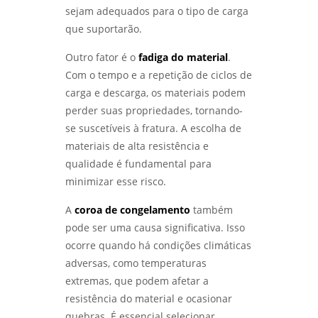
analise de quebra de parafusos
sejam adequados para o tipo de carga
DESCUBRA OS SEGREDOS DO LABORATÓRIO
que suportarão.
análise de falhas em engrenagens
METALOGRÁFICO E TRANSFORME SEUS
PROJETOS - LABMETAL
Outro fator é o
fadiga do material
.
análise de falhas em engrenagens em sp
Com o tempo e a repetição de ciclos de
DESVENDANDO OS SEGREDOS DA ANÁLISE
análise de falhas em equipamentos
carga e descarga, os materiais podem
METALOGRÁFICA DE METAIS PARA INOVAÇÕES
eletricos
INDUSTRIAIS - LABMETAL
perder suas propriedades, tornando-
se suscetíveis à fratura. A escolha de
análise de falhas em rolamentos em sp
DESVENDANDO O ENSAIO METALOGRÁFICO: A
materiais de alta resistência e
CHAVE PARA MATERIAIS DE ALTA
qualidade é fundamental para
análise de falhas em rolamentos em são
PERFORMANCE - LABMETAL
paulo
minimizar esse risco.
DESCUBRA OS SEGREDOS DO LABORATÓRIO
análise de falhas para manutenção em
A
coroa de congelamento
também
DE METALOGRAFIA E TRANSFORME SEUS
sp
PROJETOS - LABMETAL
pode ser uma causa significativa. Isso
ocorre quando há condições climáticas
análise de falhas para manutenção em
COMO REALIZAR UMA ANÁLISE DO TIPO DE
são paulo
adversas, como temperaturas
QUEBRA EFICIENTE - LABMETAL
extremas, que podem afetar a
análise do tipo de quebra
resistência do material e ocasionar
ANÁLISE DE FALHAS EM EQUIPAMENTOS
quebras. É essencial selecionar
ELÉTRICOS: TÉCNICAS E IMPORTÂNCIA -