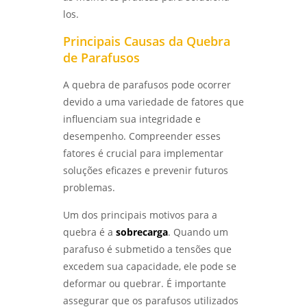
los.
ANÁLISE DE FALHAS PARA MANUTENÇÃO EM
Laboratório de ensaios mecânicos
SÃO PAULO: GUIA COMPLETO - LABMETAL
Principais Causas da Quebra
Laboratório de ensaios mecânicos e
de Parafusos
ENTENDA O ENSAIO DE CORROSÃO
materiais
ACELERADA EM SP E SEUS BENEFÍCIOS -
A quebra de parafusos pode ocorrer
LABMETAL
Laboratório de ensaios mecânicos e
devido a uma variedade de fatores que
metalográficos
ENSAIO DE CORROSÃO POR PITE EM SÃO
influenciam sua integridade e
PAULO E SUAS IMPLICAÇÕES - LABMETAL
desempenho. Compreender esses
Laboratório de ensaios mecânicos sp
fatores é crucial para implementar
LABORATÓRIO METALÚRGICO: INOVAÇÕES
Laboratório de metalografia
soluções eficazes e prevenir futuros
QUE TRANSFORMAM O FUTURO DA INDÚSTRIA
- LABMETAL
problemas.
Laboratório metalográfico
Um dos principais motivos para a
DESVENDANDO O ENSAIO METALOGRÁFICO
Laboratório metalúrgico
DO AÇO: SEGREDOS PARA MATERIAIS DE ALTA
quebra é a
sobrecarga
. Quando um
PERFORMANCE - LABMETAL
parafuso é submetido a tensões que
Qualificação de soldadores
excedem sua capacidade, ele pode se
DESVENDANDO MISTÉRIOS: COMO A ANÁLISE
Serviço de qualificação de soldador
deformar ou quebrar. É importante
DE FALHAS TRANSFORMA EQUIPAMENTOS DE
PROCESSO - LABMETAL
assegurar que os parafusos utilizados