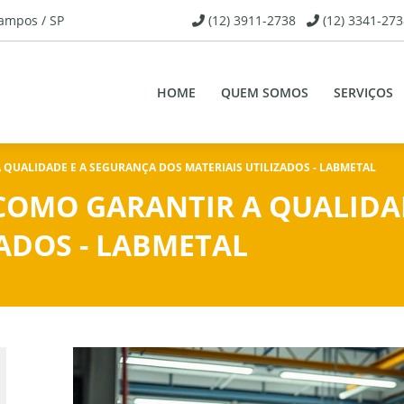
Campos / SP
(12) 3911-2738
(12) 3341-273
HOME
QUEM SOMOS
SERVIÇOS
QUALIDADE E A SEGURANÇA DOS MATERIAIS UTILIZADOS - LABMETAL
COMO GARANTIR A QUALIDA
ZADOS - LABMETAL