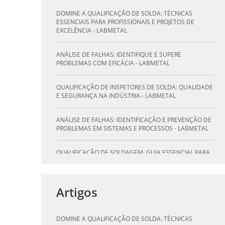
DOMINE A QUALIFICAÇÃO DE SOLDA: TÉCNICAS
ESSENCIAIS PARA PROFISSIONAIS E PROJETOS DE
EXCELÊNCIA - LABMETAL
ANÁLISE DE FALHAS: IDENTIFIQUE E SUPERE
PROBLEMAS COM EFICÁCIA - LABMETAL
QUALIFICAÇÃO DE INSPETORES DE SOLDA: QUALIDADE
E SEGURANÇA NA INDÚSTRIA - LABMETAL
ANÁLISE DE FALHAS: IDENTIFICAÇÃO E PREVENÇÃO DE
PROBLEMAS EM SISTEMAS E PROCESSOS - LABMETAL
QUALIFICAÇÃO DE SOLDAGEM: GUIA ESSENCIAL PARA
INSPETORES - LABMETAL
QUALIFICAÇÃO DE SOLDADORES: PILAR DO SUCESSO
Artigos
NA INDÚSTRIA METALÚRGICA - LABMETAL
QUALIFICAÇÃO DE INSPETORES DE SOLDA: DESTAQUE-
DOMINE A QUALIFICAÇÃO DE SOLDA: TÉCNICAS