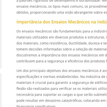
a padrões rigorosos de desempenho e durabilidade. Nes
ensaios mecânicos, os tipos mais comuns, os procedimen
obtidos, proporcionando uma visão abrangente sobre es
Importância dos Ensaios Mecânicos na Indú
Os ensaios mecânicos são fundamentais para a indústri
materiais utilizados em diversos produtos e estruturas.
dos materiais, como resistência, ductilidade, dureza e 
tomem decisões informadas sobre a seleção de materiai
discutiremos a importância dos ensaios mecânicos em di
contribuem para a segurança e eficiência dos produtos f
Um dos principais objetivos dos ensaios mecânicos é a
especificações e normas estabelecidas. Na indústria de 
materiais é crucial para garantir a segurança de edifíc
flexão são realizados para verificar se os materiais util
necessária para suportar as cargas a que serão submeti
pode resultar em desastres catastróficos, colocando em 
financeiros significativos.