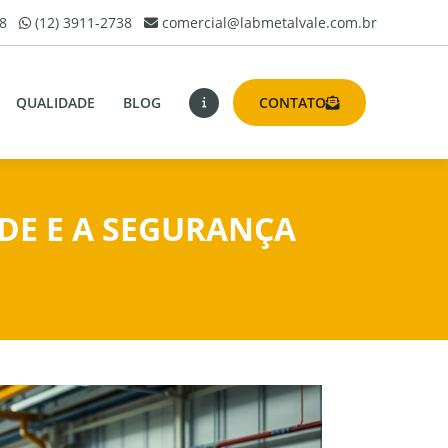
8
(12) 3911-2738
comercial@labmetalvale.com.br
QUALIDADE
BLOG
CONTATO
DE E A SEGURANÇA