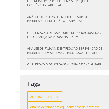
SE NA INDÚSTRIA - LABMETAL
ESSENCIAIS PARA PROFISSIONAIS E PROJETOS DE
EXCELÊNCIA - LABMETAL
O QUE UM LABORATÓRIO DE ANÁLISE QUÍMICA PODE
FAZER POR VOCÊ E SUA EMPRESA - LABMETAL
ANÁLISE DE FALHAS: IDENTIFIQUE E SUPERE
PROBLEMAS COM EFICÁCIA - LABMETAL
LABORATÓRIO DE TESTES: GARANTA QUALIDADE E
SEGURANÇA DOS SEUS PRODUTOS - LABMETAL
QUALIFICAÇÃO DE INSPETORES DE SOLDA: QUALIDADE
E SEGURANÇA NA INDÚSTRIA - LABMETAL
DESVENDANDO A QUALIFICAÇÃO DO INSPETOR DE
SOLDA: O CAMINHO PARA A EXCELÊNCIA - LABMETAL
ANÁLISE DE FALHAS: IDENTIFICAÇÃO E PREVENÇÃO DE
PROBLEMAS EM SISTEMAS E PROCESSOS - LABMETAL
QUALIFICAÇÃO DE SOLDAGEM: GUIA ESSENCIAL PARA
INSPETORES - LABMETAL
QUALIFICAÇÃO DE SOLDADORES: PILAR DO SUCESSO
Tags
NA INDÚSTRIA METALÚRGICA - LABMETAL
QUALIFICAÇÃO DE INSPETORES DE SOLDA: DESTAQUE-
ANÁLISE DE FALHAS
SE NA INDÚSTRIA - LABMETAL
Analise de falhas em equipamentos de processo