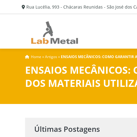
Rua Lucélia, 993 - Chácaras Reunidas - São José dos 
Home
»
Artigos
»
ENSAIOS MECÂNICOS: COMO GARANTIR A 
ENSAIOS MECÂNICOS: 
DOS MATERIAIS UTILI
Últimas Postagens