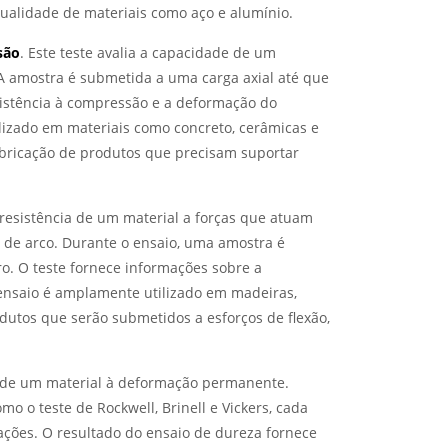
ualidade de materiais como aço e alumínio.
são
. Este teste avalia a capacidade de um
A amostra é submetida a uma carga axial até que
sistência à compressão e a deformação do
lizado em materiais como concreto, cerâmicas e
fabricação de produtos que precisam suportar
esistência de um material a forças que atuam
de arco. Durante o ensaio, uma amostra é
o. O teste fornece informações sobre a
de ensaio é amplamente utilizado em madeiras,
odutos que serão submetidos a esforços de flexão,
ia de um material à deformação permanente.
mo o teste de Rockwell, Brinell e Vickers, cada
ações. O resultado do ensaio de dureza fornece