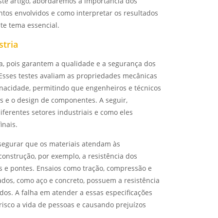
te artigo, abordaremos a importância dos
tos envolvidos e como interpretar os resultados
te tema essencial.
stria
a, pois garantem a qualidade e a segurança dos
 Esses testes avaliam as propriedades mecânicas
tenacidade, permitindo que engenheiros e técnicos
s e o design de componentes. A seguir,
ferentes setores industriais e como eles
inais.
ssegurar que os materiais atendam às
construção, por exemplo, a resistência dos
ios e pontes. Ensaios como tração, compressão e
izados, como aço e concreto, possuem a resistência
dos. A falha em atender a essas especificações
risco a vida de pessoas e causando prejuízos