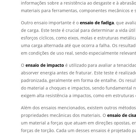
informações sobre a resistência ao desgaste e à abrasã
materiais para ferramentas, componentes mecânicos e s
Outro ensaio importante é o
ensaio de fadiga
, que avali
de carga. Este teste é crucial para determinar a vida ú
esforços cíclicos, como eixos, molas e estruturas metáli
uma carga alternada até que ocorra a falha. Os result
em condições de uso real, sendo especialmente relevant
O
ensaio de impacto
é utilizado para avaliar a tenacid
absorver energia antes de fraturar. Este teste é reali
padronizada, geralmente em forma de entalhe. Os resul
do material a choques e impactos, sendo fundamental n
exigem alta resistência a impactos, como em estrutura
Além dos ensaios mencionados, existem outros métodos 
propriedades mecânicas dos materiais. O
ensaio de ci
um material a forças que atuam em direções opostas, 
forças de torção. Cada um desses ensaios é projetado p