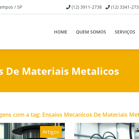
Campos / SP
(12) 3911-2738
(12) 3341-273
HOME
QUEM SOMOS
SERVIÇOS
s De Materiais Metalicos
gens com a tag: Ensaios Mecanicos De Materiais Met
Artigos