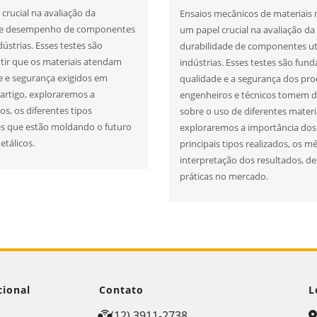
ucial na avaliação da
Ensaios mecânicos de materiai
de e desempenho de componentes
um papel crucial na avaliação da 
dústrias. Esses testes são
durabilidade de componentes ut
tir que os materiais atendam
indústrias. Esses testes são fun
e e segurança exigidos em
qualidade e a segurança dos pr
e artigo, exploraremos a
engenheiros e técnicos tomem d
s, os diferentes tipos
sobre o uso de diferentes materia
es que estão moldando o futuro
exploraremos a importância dos
etálicos.
principais tipos realizados, os 
interpretação dos resultados, d
práticas no mercado.
cional
Contato
L
e
(12) 3911-2738