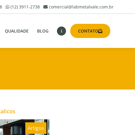
8
(12) 3911-2738
comercial@labmetalvale.com.br
QUALIDADE
BLOG
CONTATO
alicos
Artigos