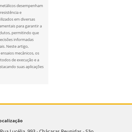
s metálicos desempenham
resistência e
ilizados em diversas
damentais para garantir a
odutos, permitindo que
ecisões informadas
is. Neste artigo,
 ensaios mecânicos, os
métodos de execução e a
estacando suas aplicações
ocalização
Rua Lucélia, 993 - Chácaras Reunidas - São