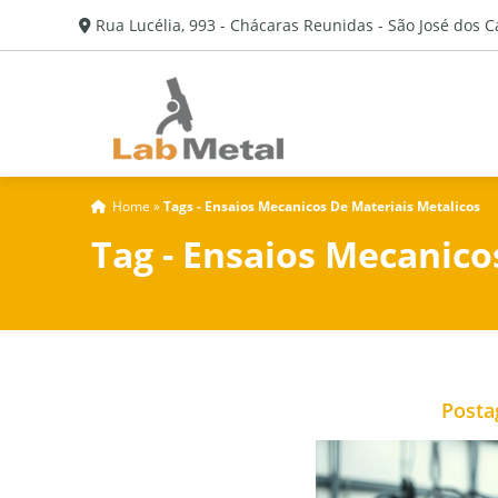
Rua Lucélia, 993 - Chácaras Reunidas - São José dos 
Home
»
Tags - Ensaios Mecanicos De Materiais Metalicos
Tag - Ensaios Mecanico
Posta