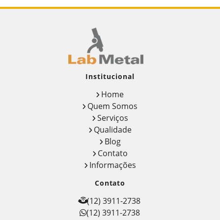
Ensaio de impacto charpy e izod
Ensaio metalográfico
Ensaio metalográfico aço
Ensaios físicos mecânicos
Institucional
Ensaios mecânicos
Home
Quem Somos
Ensaios mecânicos de materiais
Serviços
metálicos
Qualidade
Blog
Ensaios mecânicos destrutivos
Contato
Ensaios mecânicos e metalúrgicos
Informações
Contato
Inspetor de solda qualificação
(12) 3911-2738
Inspeção de solda
(12) 3911-2738