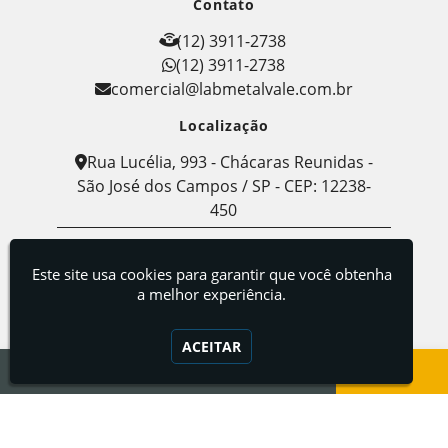
Contato
(12) 3911-2738
(12) 3911-2738
comercial@labmetalvale.com.br
Localização
Rua Lucélia, 993 - Chácaras Reunidas -
São José dos Campos / SP - CEP: 12238-
450
Labmetal - Indústria, Comércio e Serviços de
Metalografia
Este site usa cookies para garantir que você obtenha
a melhor experiência.
ACEITAR