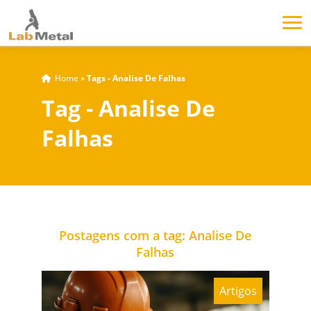
Home
»
Tags - Analise De Falhas
Tag - Analise De
Falhas
Postagens com a tag: Analise De
Falhas
Artigos