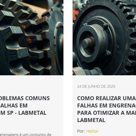
24 DE JUNHO DE 2025
ROBLEMAS COMUNS
COMO REALIZAR UMA 
FALHAS EM
FALHAS EM ENGRENA
M SP - LABMETAL
PARA OTIMIZAR A M
LABMETAL
Por:
Heitor
engrenagens é um conjunto de