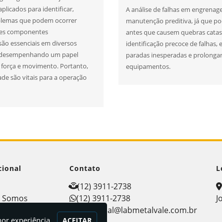
licados para identificar,
A análise de falhas em engrenage
blemas que podem ocorrer
manutenção preditiva, já que po
ses componentes
antes que causem quebras catas
ão essenciais em diversos
identificação precoce de falhas
s, desempenhando um papel
paradas inesperadas e prolongar 
e força e movimento. Portanto,
equipamentos.
dade são vitais para a operação
cional
Contato
L
e
(12) 3911-2738
 Somos
(12) 3911-2738
J
ços
comercial@labmetalvale.com.br
hor experiência.
ACEITAR