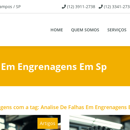
Campos / SP
(12) 3911-2738
(12) 3341-273
HOME
QUEM SOMOS
SERVIÇOS
as Em Engrenagens Em Sp
gens com a tag: Analise De Falhas Em Engrenagens
Artigos