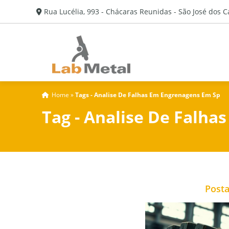
Rua Lucélia, 993 - Chácaras Reunidas - São José dos 
Home
»
Tags - Analise De Falhas Em Engrenagens Em Sp
Tag - Analise De Falh
Posta