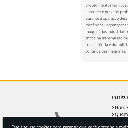
procedimentos técnicos ap
entender e prevenir pro
durante a operação des
mecânicos.Engrenagens s
maquinários industriai
crítico na transmissão d
sua eficiência e durabili
contínua das máquinas.
Institu
Hom
Quem
Servi
Este site usa cookies para garantir que você obtenha a mel