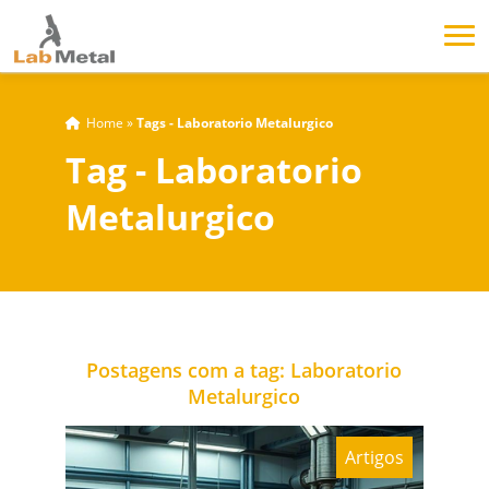
Home
»
Tags - Laboratorio Metalurgico
Tag - Laboratorio
Metalurgico
Postagens com a tag: Laboratorio
Metalurgico
Artigos