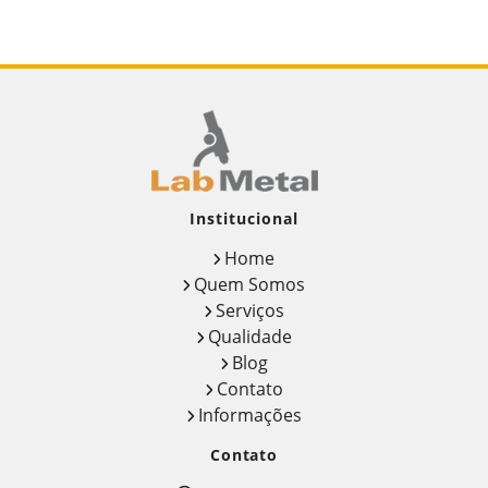
EXCELÊNCIA - LABMETAL
Empresas de ensaios não destrutivos
Ensaio de impacto charpy e izod
Ensaio metalográfico
Ensaio metalográfico aço
Ensaios físicos mecânicos
Institucional
Ensaios mecânicos
Home
Quem Somos
Ensaios mecânicos de materiais
Serviços
metálicos
Qualidade
Blog
Ensaios mecânicos destrutivos
Contato
Ensaios mecânicos e metalúrgicos
Informações
Contato
Inspetor de solda qualificação