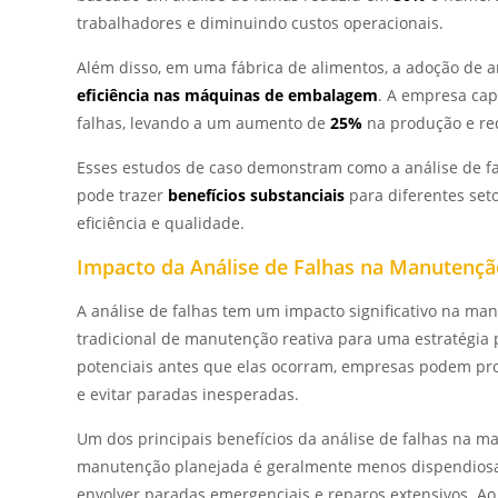
trabalhadores e diminuindo custos operacionais.
Além disso, em uma fábrica de alimentos, a adoção de a
eficiência nas máquinas de embalagem
. A empresa cap
falhas, levando a um aumento de
25%
na produção e re
Esses estudos de caso demonstram como a análise de fa
pode trazer
benefícios substanciais
para diferentes set
eficiência e qualidade.
Impacto da Análise de Falhas na Manutençã
A análise de falhas tem um impacto significativo na m
tradicional de manutenção reativa para uma estratégia p
potenciais antes que elas ocorram, empresas podem p
e evitar paradas inesperadas.
Um dos principais benefícios da análise de falhas na m
manutenção planejada é geralmente menos dispendiosa
envolver paradas emergenciais e reparos extensivos. A