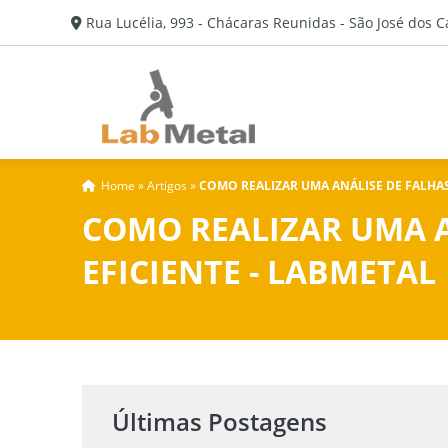
Rua Lucélia, 993 - Chácaras Reunidas - São José dos 
Home
»
Artigos
»
COMO REALIZAR UMA ANÁLISE DE FALHAS
COMO REALIZAR UMA 
EFICIENTE - LABMETAL
Últimas Postagens