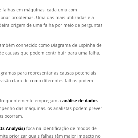
 de falhas em máquinas, cada uma com
cionar problemas. Uma das mais utilizadas é a
adeira origem de uma falha por meio de perguntas
 também conhecido como Diagrama de Espinha de
s de causas que podem contribuir para uma falha,
agramas para representar as causas potenciais
visão clara de como diferentes falhas podem
va frequentemente empregam a
análise de dados
empenho das máquinas, os analistas podem prever
as ocorram.
ts Analysis)
foca na identificação de modos de
mite priorizar quais falhas têm maior impacto no