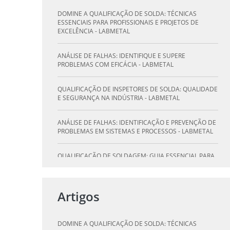
DOMINE A QUALIFICAÇÃO DE SOLDA: TÉCNICAS
ESSENCIAIS PARA PROFISSIONAIS E PROJETOS DE
EXCELÊNCIA - LABMETAL
ANÁLISE DE FALHAS: IDENTIFIQUE E SUPERE
PROBLEMAS COM EFICÁCIA - LABMETAL
QUALIFICAÇÃO DE INSPETORES DE SOLDA: QUALIDADE
E SEGURANÇA NA INDÚSTRIA - LABMETAL
ANÁLISE DE FALHAS: IDENTIFICAÇÃO E PREVENÇÃO DE
PROBLEMAS EM SISTEMAS E PROCESSOS - LABMETAL
QUALIFICAÇÃO DE SOLDAGEM: GUIA ESSENCIAL PARA
INSPETORES - LABMETAL
QUALIFICAÇÃO DE SOLDADORES: PILAR DO SUCESSO
Artigos
NA INDÚSTRIA METALÚRGICA - LABMETAL
QUALIFICAÇÃO DE INSPETORES DE SOLDA: DESTAQUE-
DOMINE A QUALIFICAÇÃO DE SOLDA: TÉCNICAS