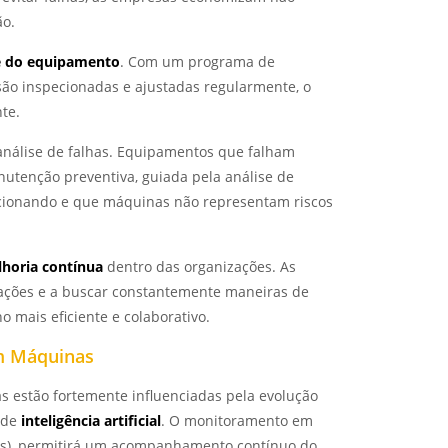
ão.
de do equipamento
. Com um programa de
ão inspecionadas e ajustadas regularmente, o
nte.
análise de falhas. Equipamentos que falham
utenção preventiva, guiada pela análise de
ncionando e que máquinas não representam riscos
lhoria contínua
dentro das organizações. As
ações e a buscar constantemente maneiras de
o mais eficiente e colaborativo.
em Máquinas
 estão fortemente influenciadas pela evolução
 de
inteligência artificial
. O monitoramento em
isas), permitirá um acompanhamento contínuo do