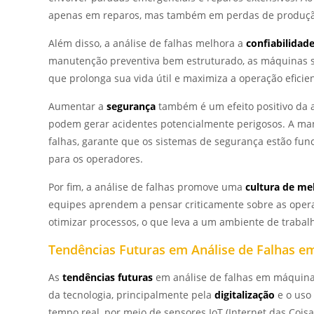
apenas em reparos, mas também em perdas de produç
Além disso, a análise de falhas melhora a
confiabilida
manutenção preventiva bem estruturado, as máquinas s
que prolonga sua vida útil e maximiza a operação eficie
Aumentar a
segurança
também é um efeito positivo da 
podem gerar acidentes potencialmente perigosos. A man
falhas, garante que os sistemas de segurança estão fu
para os operadores.
Por fim, a análise de falhas promove uma
cultura de me
equipes aprendem a pensar criticamente sobre as oper
otimizar processos, o que leva a um ambiente de trabalh
Tendências Futuras em Análise de Falhas 
As
tendências futuras
em análise de falhas em máquinas
da tecnologia, principalmente pela
digitalização
e o uso
tempo real, por meio de sensores IoT (Internet das Co