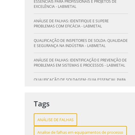
SE NA INDÚSTRIA - LABMETAL
ESSENCIAIS PARA PROFISSIONAIS E PROJETOS DE
EXCELÊNCIA - LABMETAL
O QUE UM LABORATÓRIO DE ANÁLISE QUÍMICA PODE
FAZER POR VOCÊ E SUA EMPRESA - LABMETAL
ANÁLISE DE FALHAS: IDENTIFIQUE E SUPERE
PROBLEMAS COM EFICÁCIA - LABMETAL
LABORATÓRIO DE TESTES: GARANTA QUALIDADE E
SEGURANÇA DOS SEUS PRODUTOS - LABMETAL
QUALIFICAÇÃO DE INSPETORES DE SOLDA: QUALIDADE
E SEGURANÇA NA INDÚSTRIA - LABMETAL
DESVENDANDO A QUALIFICAÇÃO DO INSPETOR DE
SOLDA: O CAMINHO PARA A EXCELÊNCIA - LABMETAL
ANÁLISE DE FALHAS: IDENTIFICAÇÃO E PREVENÇÃO DE
PROBLEMAS EM SISTEMAS E PROCESSOS - LABMETAL
QUALIFICAÇÃO DE SOLDAGEM: GUIA ESSENCIAL PARA
INSPETORES - LABMETAL
QUALIFICAÇÃO DE SOLDADORES: PILAR DO SUCESSO
Tags
NA INDÚSTRIA METALÚRGICA - LABMETAL
QUALIFICAÇÃO DE INSPETORES DE SOLDA: DESTAQUE-
ANÁLISE DE FALHAS
SE NA INDÚSTRIA - LABMETAL
Analise de falhas em equipamentos de processo