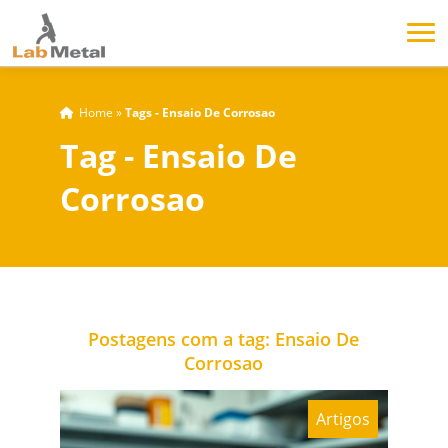
Home
»
Tags - Ensaio De Corrosao
Tag - Ensaio De
Corrosao
Postagens com a tag: Ensaio De
Corrosao
Artigos