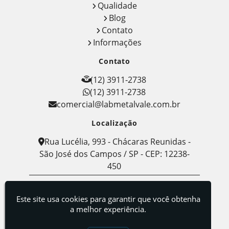
Qualidade
Blog
Contato
Informações
Contato
(12) 3911-2738
(12) 3911-2738
comercial@labmetalvale.com.br
Localização
Rua Lucélia, 993 - Chácaras Reunidas -
São José dos Campos / SP - CEP: 12238-
450
Labmetal - Indústria, Comércio e Serviços de
Metalografia
Este site usa cookies para garantir que você obtenha
a melhor experiência.