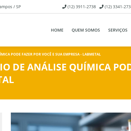
Campos / SP
(12) 3911-2738
(12) 3341-273
HOME
QUEM SOMOS
SERVIÇOS
MICA PODE FAZER POR VOCÊ E SUA EMPRESA - LABMETAL
O DE ANÁLISE QUÍMICA POD
TAL