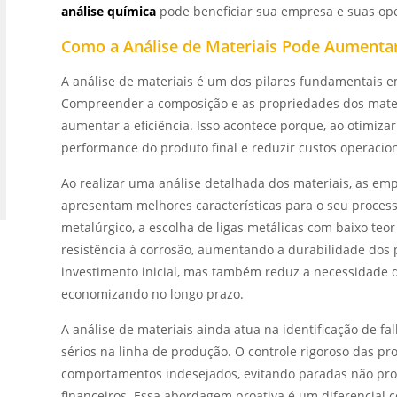
análise química
pode beneficiar sua empresa e suas op
Como a Análise de Materiais Pode Aumentar
A análise de materiais é um dos pilares fundamentais
Compreender a composição e as propriedades dos materi
aumentar a eficiência. Isso acontece porque, ao otimiza
performance do produto final e reduzir custos operacion
Ao realizar uma análise detalhada dos materiais, as em
apresentam melhores características para o seu proces
metalúrgico, a escolha de ligas metálicas com baixo te
resistência à corrosão, aumentando a durabilidade dos 
investimento inicial, mas também reduz a necessidade 
economizando no longo prazo.
A análise de materiais ainda atua na identificação de f
sérios na linha de produção. O controle rigoroso das pr
comportamentos indesejados, evitando paradas não pr
financeiros. Essa abordagem proativa é um diferencial 