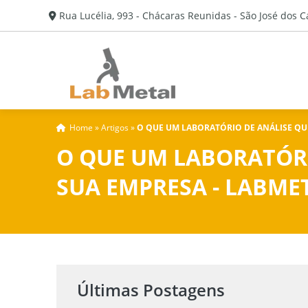
Rua Lucélia, 993 - Chácaras Reunidas - São José dos 
Home
»
Artigos
»
O QUE UM LABORATÓRIO DE ANÁLISE QUÍ
O QUE UM LABORATÓRI
SUA EMPRESA - LABME
Últimas Postagens