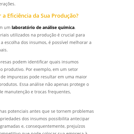
erações.
 a Eficiência da Sua Produção?
 em um
laboratório de análise química
.
ais utilizados na produção é crucial para
r a escolha dos insumos, é possível melhorar a
ais.
presas podem identificar quais insumos
so produtivo. Por exemplo, em um setor
or de impurezas pode resultar em uma maior
produtos. Essa análise não apenas protege o
de manutenção e trocas frequentes,
alhas potenciais antes que se tornem problemas
opriedades dos insumos possibilita antecipar
ogramadas e, consequentemente, prejuízos
competitivo que pode colocar sua empresa à