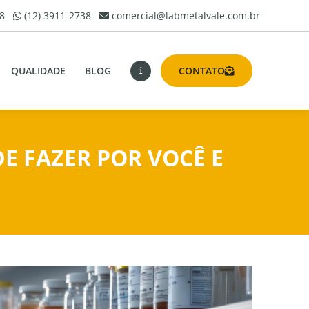
8
(12) 3911-2738
comercial@labmetalvale.com.br
QUALIDADE
BLOG
CONTATO
E FAZER POR VOCÊ E