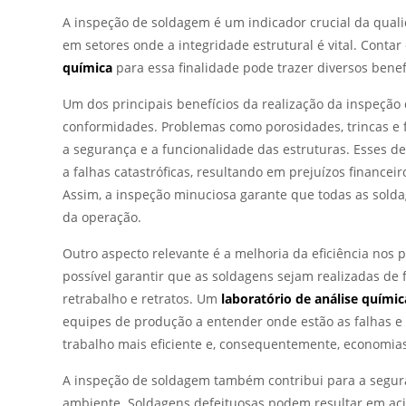
A inspeção de soldagem é um indicador crucial da qual
em setores onde a integridade estrutural é vital. Conta
química
para essa finalidade pode trazer diversos benef
Um dos principais benefícios da realização da inspeção
conformidades. Problemas como porosidades, trincas e
a segurança e a funcionalidade das estruturas. Esses de
a falhas catastróficas, resultando em prejuízos finance
Assim, a inspeção minuciosa garante que todas as sol
da operação.
Outro aspecto relevante é a melhoria da eficiência nos 
possível garantir que as soldagens sejam realizadas d
retrabalho e retratos. Um
laboratório de análise químic
equipes de produção a entender onde estão as falhas e 
trabalho mais eficiente e, consequentemente, economia
A inspeção de soldagem também contribui para a segur
ambiente. Soldagens defeituosas podem resultar em aci