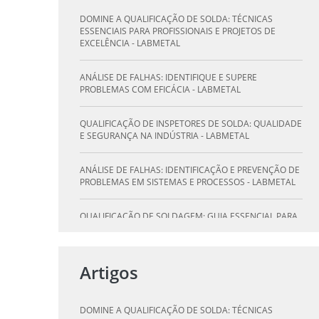
DOMINE A QUALIFICAÇÃO DE SOLDA: TÉCNICAS
ESSENCIAIS PARA PROFISSIONAIS E PROJETOS DE
EXCELÊNCIA - LABMETAL
ANÁLISE DE FALHAS: IDENTIFIQUE E SUPERE
PROBLEMAS COM EFICÁCIA - LABMETAL
QUALIFICAÇÃO DE INSPETORES DE SOLDA: QUALIDADE
E SEGURANÇA NA INDÚSTRIA - LABMETAL
ANÁLISE DE FALHAS: IDENTIFICAÇÃO E PREVENÇÃO DE
PROBLEMAS EM SISTEMAS E PROCESSOS - LABMETAL
QUALIFICAÇÃO DE SOLDAGEM: GUIA ESSENCIAL PARA
INSPETORES - LABMETAL
QUALIFICAÇÃO DE SOLDADORES: PILAR DO SUCESSO
Artigos
NA INDÚSTRIA METALÚRGICA - LABMETAL
QUALIFICAÇÃO DE INSPETORES DE SOLDA: DESTAQUE-
DOMINE A QUALIFICAÇÃO DE SOLDA: TÉCNICAS