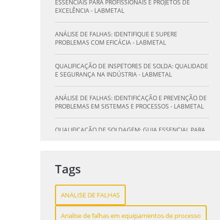
SE NA INDÚSTRIA - LABMETAL
ESSENCIAIS PARA PROFISSIONAIS E PROJETOS DE
EXCELÊNCIA - LABMETAL
O QUE UM LABORATÓRIO DE ANÁLISE QUÍMICA PODE
FAZER POR VOCÊ E SUA EMPRESA - LABMETAL
ANÁLISE DE FALHAS: IDENTIFIQUE E SUPERE
PROBLEMAS COM EFICÁCIA - LABMETAL
LABORATÓRIO DE TESTES: GARANTA QUALIDADE E
SEGURANÇA DOS SEUS PRODUTOS - LABMETAL
QUALIFICAÇÃO DE INSPETORES DE SOLDA: QUALIDADE
E SEGURANÇA NA INDÚSTRIA - LABMETAL
DESVENDANDO A QUALIFICAÇÃO DO INSPETOR DE
SOLDA: O CAMINHO PARA A EXCELÊNCIA - LABMETAL
ANÁLISE DE FALHAS: IDENTIFICAÇÃO E PREVENÇÃO DE
PROBLEMAS EM SISTEMAS E PROCESSOS - LABMETAL
QUALIFICAÇÃO DE SOLDAGEM: GUIA ESSENCIAL PARA
INSPETORES - LABMETAL
QUALIFICAÇÃO DE SOLDADORES: PILAR DO SUCESSO
Tags
NA INDÚSTRIA METALÚRGICA - LABMETAL
QUALIFICAÇÃO DE INSPETORES DE SOLDA: DESTAQUE-
ANÁLISE DE FALHAS
SE NA INDÚSTRIA - LABMETAL
Analise de falhas em equipamentos de processo