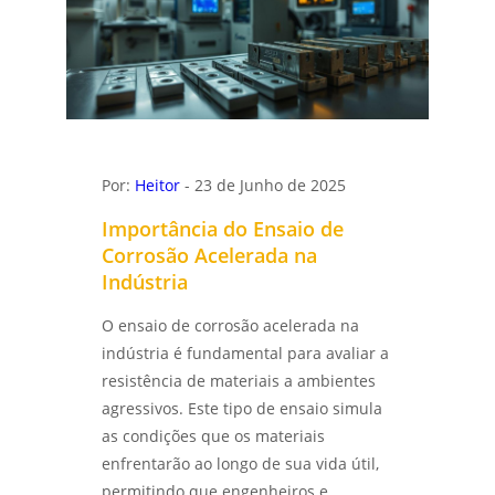
Ensaio metalográfico
INSPEÇÃO DE SOLDA: GARANTINDO
SEGURANÇA E QUALIDADE EM CADA
Ensaio metalográfico aço
CONEXÃO - LABMETAL
Ensaios físicos mecânicos
DESCUBRA OS SEGREDOS DO LABORATÓRIO
DE ANÁLISE QUÍMICA E TRANSFORME
Ensaios mecânicos
RESULTADOS - LABMETAL
Por:
Heitor
- 23 de Junho de 2025
Ensaios mecânicos de materiais
Importância do Ensaio de
ENTENDA A QUALIFICAÇÃO DE EPS EM SÃO
metálicos
JOSÉ DOS CAMPOS E SUAS VANTAGENS -
Corrosão Acelerada na
LABMETAL
Indústria
Ensaios mecânicos destrutivos
COMO REALIZAR A QUALIFICAÇÃO DE EPS EM
O ensaio de corrosão acelerada na
Ensaios mecânicos e metalúrgicos
SÃO PAULO PARA GARANTIR A QUALIDADE -
indústria é fundamental para avaliar a
LABMETAL
Inspetor de solda qualificação
resistência de materiais a ambientes
ENSAIO DE CORROSÃO ACELERADA EM SÃO
agressivos. Este tipo de ensaio simula
Inspeção de solda
PAULO E SEUS BENEFÍCIOS - LABMETAL
as condições que os materiais
enfrentarão ao longo de sua vida útil,
Laboratório de análise química
ANÁLISE DE FALHAS PARA MANUTENÇÃO EM
permitindo que engenheiros e