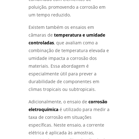
poluição, promovendo a corrosão em
COMO ESCOLHER UM LABORATÓRIO DE
ENSAIOS MECÂNICOS EM SP PARA GARANTIR A
um tempo reduzido.
QUALIDADE DOS SEUS MATERIAIS - LABMETAL
Existem também os ensaios em
ANÁLISE METALOGRÁFICA PARA ENTENDER
câmaras de
temperatura e umidade
ESTRUTURAS DOS MATERIAIS E MELHORAR
controladas
, que avaliam como a
PROCESSOS - LABMETAL
combinação de temperatura elevada e
umidade impacta a corrosão dos
COMO FUNCIONA O SERVIÇO DE
QUALIFICAÇÃO DE SOLDADOR E SUAS
materiais. Essa abordagem é
VANTAGENS - LABMETAL
especialmente útil para prever a
durabilidade de componentes em
ANÁLISE DE FALHAS EM MÁQUINAS E
climas tropicais ou subtropicais.
EQUIPAMENTOS PARA OTIMIZAÇÃO DE
PRODUÇÃO - LABMETAL
Adicionalmente, o ensaio de
corrosão
eletroquímica
é utilizado para medir a
QUALIFICAÇÃO DE SOLDADORES: COMO
GARANTIR A EXCELÊNCIA NA SOLDAGEM -
taxa de corrosão em situações
LABMETAL
específicas. Neste ensaio, a corrente
elétrica é aplicada às amostras,
LABORATÓRIO DE ENSAIOS: DESCUBRA OS