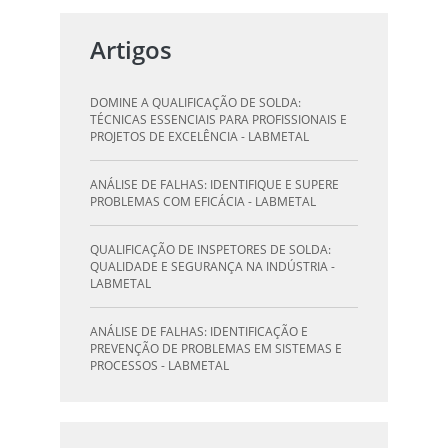
QUALIFICAÇÃO DE SOLDAGEM: GUIA
ESSENCIAL PARA INSPETORES - LABMETAL
Artigos
QUALIFICAÇÃO DE SOLDADORES: PILAR DO
SUCESSO NA INDÚSTRIA METALÚRGICA -
DOMINE A QUALIFICAÇÃO DE SOLDA:
LABMETAL
TÉCNICAS ESSENCIAIS PARA PROFISSIONAIS E
PROJETOS DE EXCELÊNCIA - LABMETAL
QUALIFICAÇÃO DE INSPETORES DE SOLDA:
DESTAQUE-SE NA INDÚSTRIA - LABMETAL
ANÁLISE DE FALHAS: IDENTIFIQUE E SUPERE
PROBLEMAS COM EFICÁCIA - LABMETAL
O QUE UM LABORATÓRIO DE ANÁLISE QUÍMICA
PODE FAZER POR VOCÊ E SUA EMPRESA -
QUALIFICAÇÃO DE INSPETORES DE SOLDA:
LABMETAL
QUALIDADE E SEGURANÇA NA INDÚSTRIA -
LABMETAL
LABORATÓRIO DE TESTES: GARANTA
QUALIDADE E SEGURANÇA DOS SEUS
ANÁLISE DE FALHAS: IDENTIFICAÇÃO E
PRODUTOS - LABMETAL
PREVENÇÃO DE PROBLEMAS EM SISTEMAS E
PROCESSOS - LABMETAL
DESVENDANDO A QUALIFICAÇÃO DO
INSPETOR DE SOLDA: O CAMINHO PARA A
QUALIFICAÇÃO DE SOLDAGEM: GUIA
EXCELÊNCIA - LABMETAL
ESSENCIAL PARA INSPETORES - LABMETAL