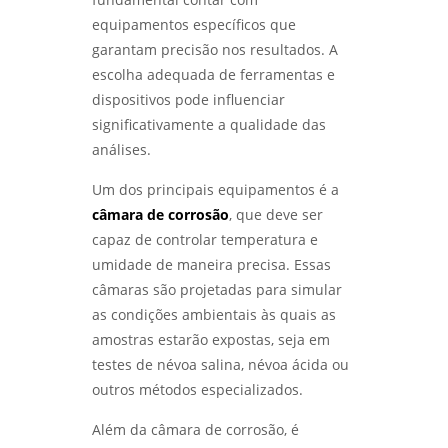
ENSAIO METALOGRÁFICO DE AÇO: COMO
equipamentos específicos que
REALIZAR E INTERPRETAR RESULTADOS COM
PRECISÃO - LABMETAL
garantam precisão nos resultados. A
escolha adequada de ferramentas e
ANÁLISE DE FALHAS EM EQUIPAMENTOS DE
dispositivos pode influenciar
PROCESSO PARA AUMENTAR A EFICIÊNCIA E
significativamente a qualidade das
REDUZIR CUSTOS - LABMETAL
análises.
ENSAIO DE CORROSÃO ACELERADA EM SÃO
Um dos principais equipamentos é a
PAULO: ENTENDA COMO FUNCIONA -
LABMETAL
câmara de corrosão
, que deve ser
capaz de controlar temperatura e
COMO É REALIZADO O ENSAIO DE CORROSÃO
umidade de maneira precisa. Essas
POR PITE EM SP - LABMETAL
câmaras são projetadas para simular
as condições ambientais às quais as
MÉTODOS EFICAZES DE ENSAIO DE CORROSÃO
amostras estarão expostas, seja em
ACELERADA EM SP PARA GARANTIR
QUALIDADE - LABMETAL
testes de névoa salina, névoa ácida ou
outros métodos especializados.
ANÁLISE DE FALHAS PARA MANUTENÇÃO EM
SÃO PAULO: CONFIRA AS MELHORES PRÁTICAS
Além da câmara de corrosão, é
- LABMETAL