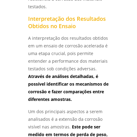
SOLDAGEM - LABMETAL
testados.
LABORATÓRIO DE ANÁLISE QUÍMICA: COMO
Interpretação dos Resultados
ESCOLHER O MELHOR PARA SUAS
Obtidos no Ensaio
NECESSIDADES - LABMETAL
A interpretação dos resultados obtidos
COMO GARANTIR A QUALIFICAÇÃO DE
em um ensaio de corrosão acelerada é
SOLDADORES PARA MELHORES PRÁTICAS
INDUSTRIAIS - LABMETAL
uma etapa crucial, pois permite
entender a performance dos materiais
ENTENDA TUDO SOBRE ENSAIO DE CORROSÃO
testados sob condições adversas.
INTERGRANULAR E SUAS APLICAÇÕES
Através de análises detalhadas, é
INDUSTRIAIS - LABMETAL
possível identificar os mecanismos de
corrosão e fazer comparações entre
ANÁLISE DE QUEBRA DE PARAFUSOS:
ENTENDA AS CAUSAS E SOLUÇÕES -
diferentes amostras.
LABMETAL
Um dos principais aspectos a serem
ANÁLISE DO TIPO DE QUEBRA: ENTENDA SEUS
analisados é a extensão da corrosão
IMPACTOS E REPERCUSSÕES - LABMETAL
visível nas amostras.
Este pode ser
medido em termos de perda de peso,