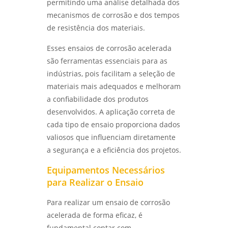
permitindo uma análise detalhada dos
SEGREDOS POR TRÁS DA QUALIDADE E
INOVAÇÃO - LABMETAL
mecanismos de corrosão e dos tempos
de resistência dos materiais.
DESVENDANDO OS SEGREDOS DOS ENSAIOS
MECÂNICOS E METALÚRGICOS PARA
Esses ensaios de corrosão acelerada
INOVAÇÃO - LABMETAL
são ferramentas essenciais para as
indústrias, pois facilitam a seleção de
DESVENDANDO OS ENSAIOS MECÂNICOS
DESTRUTIVOS: O QUE ELES REVELAM? -
materiais mais adequados e melhoram
LABMETAL
a confiabilidade dos produtos
desenvolvidos. A aplicação correta de
ENSAIO DE CORROSÃO POR PITE EM SÃO
cada tipo de ensaio proporciona dados
PAULO: MÉTODOS E VANTAGENS - LABMETAL
valiosos que influenciam diretamente
a segurança e a eficiência dos projetos.
ENSAIO DE CORROSÃO INTERGRANULAR EM
SÃO PAULO: MÉTODOS E IMPORTÂNCIA -
Equipamentos Necessários
LABMETAL
para Realizar o Ensaio
QUALIFICAÇÃO DE EPS EM SP: COMO
Para realizar um ensaio de corrosão
AUMENTAR A EFICIÊNCIA E CONFORMIDADE -
LABMETAL
acelerada de forma eficaz, é
fundamental contar com