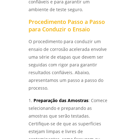
confiáveis e para garantir um
ambiente de teste seguro.
ANÁLISE METALOGRÁFICA DE METAIS:
DESCUBRA COMO ESSA TÉCNICA REVELA A
Procedimento Passo a Passo
QUALIDADE DOS MATERIAIS - LABMETAL
para Conduzir o Ensaio
ENSAIOS FÍSICOS MECÂNICOS: COMO
O procedimento para conduzir um
GARANTIR A QUALIDADE E A SEGURANÇA DOS
ensaio de corrosão acelerada envolve
MATERIAIS - LABMETAL
uma série de etapas que devem ser
seguidas com rigor para garantir
ENTENDA O ENSAIO DE CORROSÃO POR PITE E
SUA IMPORTÂNCIA NA INDÚSTRIA - LABMETAL
resultados confiáveis. Abaixo,
apresentamos um passo a passo do
ANÁLISE DE FALHAS EM ENGRENAGENS:
processo.
COMO IDENTIFICAR E CORRIGIR PROBLEMAS -
LABMETAL
1.
Preparação das Amostras
: Comece
selecionando e preparando as
ANÁLISE DE FALHAS EM EQUIPAMENTOS
amostras que serão testadas.
ELÉTRICOS: IDENTIFICANDO PROBLEMAS E
SOLUÇÕES - LABMETAL
Certifique-se de que as superfícies
estejam limpas e livres de
COMO REALIZAR UM ENSAIO DE CORROSÃO