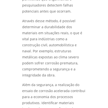
SP: GUIA COMPLETO - LABMETAL
Laboratório de ensaios
pesquisadores detectem falhas
potenciais antes que ocorram.
ANÁLISE DE FALHAS PARA MANUTENÇÃO EM
Laboratório de ensaios mecânicos
SÃO PAULO: GUIA COMPLETO - LABMETAL
Através desse método, é possível
Laboratório de ensaios mecânicos e
determinar a durabilidade dos
ENTENDA O ENSAIO DE CORROSÃO
materiais
ACELERADA EM SP E SEUS BENEFÍCIOS -
materiais em situações reais, o que é
LABMETAL
vital para indústrias como a
Laboratório de ensaios mecânicos e
metalográficos
construção civil, automobilística e
ENSAIO DE CORROSÃO POR PITE EM SÃO
naval. Por exemplo, estruturas
PAULO E SUAS IMPLICAÇÕES - LABMETAL
Laboratório de ensaios mecânicos sp
metálicas expostas ao clima severo
podem sofrer corrosão prematura,
LABORATÓRIO METALÚRGICO: INOVAÇÕES
Laboratório de metalografia
QUE TRANSFORMAM O FUTURO DA INDÚSTRIA
comprometendo a segurança e a
- LABMETAL
Laboratório metalográfico
integridade da obra.
DESVENDANDO O ENSAIO METALOGRÁFICO
Laboratório metalúrgico
Além da segurança, a realização do
DO AÇO: SEGREDOS PARA MATERIAIS DE ALTA
ensaio de corrosão acelerada contribui
PERFORMANCE - LABMETAL
Qualificação de soldadores
para a economia dos processos
produtivos. Identificar materiais
DESVENDANDO MISTÉRIOS: COMO A ANÁLISE
Serviço de qualificação de soldador
DE FALHAS TRANSFORMA EQUIPAMENTOS DE