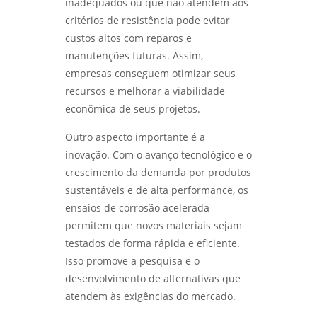
inadequados ou que não atendem aos
PROCESSO - LABMETAL
critérios de resistência pode evitar
analise de quebra de parafusos
custos altos com reparos e
DESCUBRA OS SEGREDOS DO LABORATÓRIO
análise de falhas em engrenagens
METALOGRÁFICO E TRANSFORME SEUS
manutenções futuras. Assim,
PROJETOS - LABMETAL
empresas conseguem otimizar seus
análise de falhas em engrenagens em sp
recursos e melhorar a viabilidade
DESVENDANDO OS SEGREDOS DA ANÁLISE
econômica de seus projetos.
análise de falhas em equipamentos
METALOGRÁFICA DE METAIS PARA INOVAÇÕES
eletricos
INDUSTRIAIS - LABMETAL
Outro aspecto importante é a
análise de falhas em rolamentos em sp
inovação. Com o avanço tecnológico e o
DESVENDANDO O ENSAIO METALOGRÁFICO: A
CHAVE PARA MATERIAIS DE ALTA
crescimento da demanda por produtos
análise de falhas em rolamentos em são
PERFORMANCE - LABMETAL
sustentáveis e de alta performance, os
paulo
ensaios de corrosão acelerada
DESCUBRA OS SEGREDOS DO LABORATÓRIO
análise de falhas para manutenção em
permitem que novos materiais sejam
DE METALOGRAFIA E TRANSFORME SEUS
sp
PROJETOS - LABMETAL
testados de forma rápida e eficiente.
Isso promove a pesquisa e o
análise de falhas para manutenção em
COMO REALIZAR UMA ANÁLISE DO TIPO DE
desenvolvimento de alternativas que
são paulo
QUEBRA EFICIENTE - LABMETAL
atendem às exigências do mercado.
análise do tipo de quebra