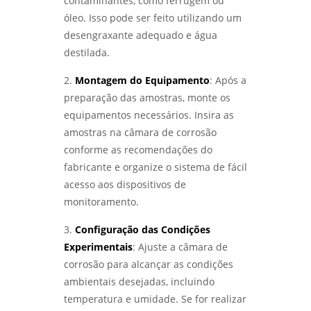
contaminantes, como ferrugem ou
ACELERADA EFICIENTE - LABMETAL
óleo. Isso pode ser feito utilizando um
desengraxante adequado e água
QUALIFICAÇÃO DE EPS GARANTE EFICIÊNCIA E
SEGURANÇA NA CONSTRUÇÃO - LABMETAL
destilada.
2.
Montagem do Equipamento
: Após a
COMO ESCOLHER EMPRESAS DE ENSAIOS NÃO
DESTRUTIVOS COM QUALIDADE - LABMETAL
preparação das amostras, monte os
equipamentos necessários. Insira as
COMO A ANÁLISE METALOGRÁFICA
amostras na câmara de corrosão
TRANSFORMA A INDÚSTRIA METALÚRGICA -
conforme as recomendações do
LABMETAL
fabricante e organize o sistema de fácil
acesso aos dispositivos de
ANÁLISE DE FALHAS EM MÁQUINAS E
EQUIPAMENTOS: COMO EVITAR PROBLEMAS E
monitoramento.
OTIMIZAR PROCESSOS - LABMETAL
3.
Configuração das Condições
DESCUBRA OS MELHORES LABORATÓRIOS DE
Experimentais
: Ajuste a câmara de
ENSAIOS MECÂNICOS EM SP - LABMETAL
corrosão para alcançar as condições
ambientais desejadas, incluindo
ANÁLISE DE FALHAS EM MÁQUINAS:
temperatura e umidade. Se for realizar
IDENTIFIQUE E SOLUCIONE PROBLEMAS