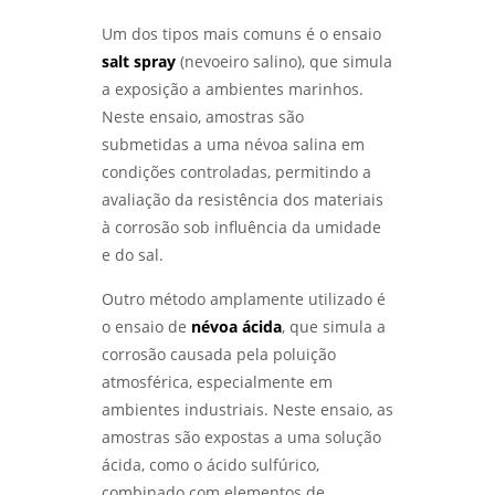
qualificação de eps
DESVENDANDO MISTÉRIOS: COMO A ANÁLISE
Um dos tipos mais comuns é o ensaio
DE FALHAS EM EQUIPAMENTOS TRANSFORMA
RESULTADOS - LABMETAL
salt spray
(nevoeiro salino), que simula
qualificação de eps em sp
a exposição a ambientes marinhos.
DESVENDANDO O ENSAIO DE CORROSÃO:
qualificação de eps em são josé dos
Neste ensaio, amostras são
PROTEJA SEUS MATERIAIS COM
campos
submetidas a uma névoa salina em
CONHECIMENTO - LABMETAL
condições controladas, permitindo a
qualificação de eps em são paulo
DESCUBRA COMO UM LABORATÓRIO DE
avaliação da resistência dos materiais
ENSAIOS MECÂNICOS REVOLUCIONA A
qualificacao de solda
à corrosão sob influência da umidade
INDÚSTRIA - LABMETAL
e do sal.
DESVENDANDO OS SEGREDOS DOS ENSAIOS
Outro método amplamente utilizado é
MECÂNICOS PARA MATERIAIS INOVADORES -
o ensaio de
névoa ácida
, que simula a
LABMETAL
corrosão causada pela poluição
COMO ESCOLHER AS MELHORES EMPRESAS DE
atmosférica, especialmente em
ENSAIOS NÃO DESTRUTIVOS - LABMETAL
ambientes industriais. Neste ensaio, as
amostras são expostas a uma solução
COMO O ENSAIO DE CORROSÃO ACELERADA
ácida, como o ácido sulfúrico,
GARANTE MATERIAIS DURÁVEIS - LABMETAL
combinado com elementos de