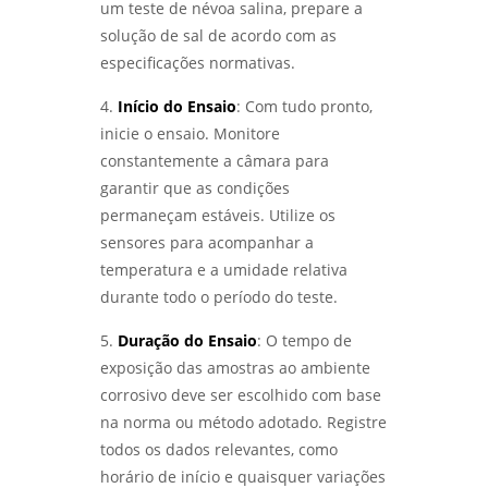
EFICAZMENTE - LABMETAL
um teste de névoa salina, prepare a
solução de sal de acordo com as
COMO ESCOLHER O MELHOR LABORATÓRIO DE
especificações normativas.
ENSAIOS MECÂNICOS E METALOGRÁFICOS -
LABMETAL
4.
Início do Ensaio
: Com tudo pronto,
inicie o ensaio. Monitore
COMO ESCOLHER UM LABORATÓRIO DE
constantemente a câmara para
ENSAIOS MECÂNICOS E MATERIAIS EFICIENTES
- LABMETAL
garantir que as condições
permaneçam estáveis. Utilize os
SERVIÇO DE QUALIFICAÇÃO DE SOLDADOR
sensores para acompanhar a
PARA AUMENTAR SUAS OPORTUNIDADES
temperatura e a umidade relativa
PROFISSIONAIS - LABMETAL
durante todo o período do teste.
INSPETOR DE SOLDA QUALIFICAÇÃO: COMO SE
5.
Duração do Ensaio
: O tempo de
TORNAR UM PROFISSIONAL RECONHECIDO NA
ÁREA - LABMETAL
exposição das amostras ao ambiente
corrosivo deve ser escolhido com base
ENSAIOS MECÂNICOS: COMO GARANTIR A
na norma ou método adotado. Registre
QUALIDADE E A SEGURANÇA DOS MATERIAIS
todos os dados relevantes, como
UTILIZADOS - LABMETAL
horário de início e quaisquer variações