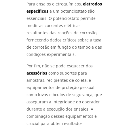
LABORATÓRIO DE ENSAIOS MECÂNICOS:
Para ensaios eletroquímicos,
eletrodos
COMO GARANTIR A QUALIDADE E SEGURANÇA
DOS MATERIAIS - LABMETAL
específicos
e um potenciostato são
essenciais. O potenciostato permite
LABORATÓRIO DE ENSAIOS: COMO ESCOLHER
medir as correntes elétricas
O MELHOR PARA SUAS NECESSIDADES DE
resultantes das reações de corrosão,
TESTES E ANÁLISES - LABMETAL
fornecendo dados críticos sobre a taxa
de corrosão em função do tempo e das
COMO REALIZAR ANÁLISE DE FALHAS EM
ROLAMENTOS EM SÃO PAULO COM EFICÁCIA -
condições experimentais.
LABMETAL
Por fim, não se pode esquecer dos
COMO REALIZAR UMA ANÁLISE DE FALHAS EM
acessórios
como suportes para
ENGRENAGENS EM SP PARA OTIMIZAR A
amostras, recipientes de coleta, e
MANUTENÇÃO - LABMETAL
equipamentos de proteção pessoal,
como luvas e óculos de segurança, que
ANÁLISE DE FALHAS EM ROLAMENTOS EM SP:
DIAGNÓSTICO EFICIENTE PARA INDÚSTRIAS -
asseguram a integridade do operador
LABMETAL
durante a execução dos ensaios. A
combinação desses equipamentos é
COMO A ANÁLISE DE FALHAS PARA
crucial para obter resultados
MANUTENÇÃO EM SP PODE AUMENTAR A
EFICÁCIA OPERACIONAL - LABMETAL