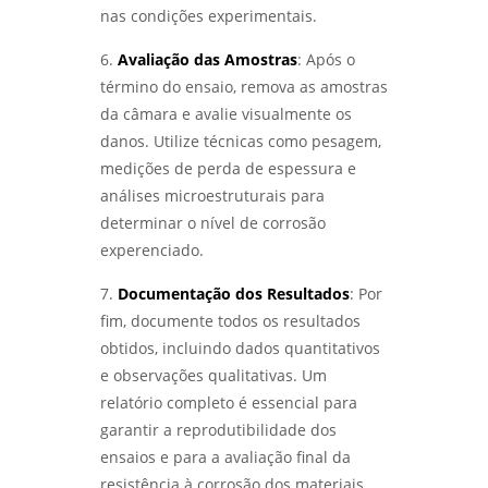
ENSAIOS MECÂNICOS DE MATERIAIS
nas condições experimentais.
METÁLICOS: DESCUBRA SUA IMPORTÂNCIA E
APLICAÇÕES PRÁTICAS - LABMETAL
6.
Avaliação das Amostras
: Após o
término do ensaio, remova as amostras
ANÁLISE DE FALHAS EM EQUIPAMENTOS:
da câmara e avalie visualmente os
COMO IDENTIFICAR E SOLUCIONAR
PROBLEMAS EFICAZMENTE - LABMETAL
danos. Utilize técnicas como pesagem,
medições de perda de espessura e
ENSAIO DE CORROSÃO: COMO GARANTIR A
análises microestruturais para
DURABILIDADE DOS MATERIAIS EM
determinar o nível de corrosão
AMBIENTES DESAFIADORES - LABMETAL
experenciado.
ENSAIOS MECÂNICOS E METALÚRGICOS:
7.
Documentação dos Resultados
: Por
COMO GARANTIR A QUALIDADE DOS
MATERIAIS NA INDÚSTRIA - LABMETAL
fim, documente todos os resultados
obtidos, incluindo dados quantitativos
ENSAIOS MECÂNICOS DESTRUTIVOS: ENTENDA
e observações qualitativas. Um
SUA IMPORTÂNCIA E APLICAÇÕES NA
relatório completo é essencial para
ENGENHARIA - LABMETAL
garantir a reprodutibilidade dos
ensaios e para a avaliação final da
INSPEÇÃO DE SOLDA: COMO GARANTIR A
QUALIDADE E SEGURANÇA EM PROJETOS DE
resistência à corrosão dos materiais