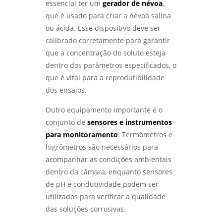
essencial ter um
gerador de névoa
,
que é usado para criar a névoa salina
ENSAIO METALOGRÁFICO: COMO ESSA
ou ácida. Esse dispositivo deve ser
TÉCNICA REVELA A ESTRUTURA DOS
MATERIAIS METÁLICOS - LABMETAL
calibrado corretamente para garantir
que a concentração do soluto esteja
LABORATÓRIO METALÚRGICO: COMO
dentro dos parâmetros especificados, o
GARANTIR A QUALIDADE E SEGURANÇA DOS
que é vital para a reprodutibilidade
SEUS MATERIAIS - LABMETAL
dos ensaios.
LABORATÓRIO DE METALOGRAFIA: COMO
Outro equipamento importante é o
ANALISAR E COMPREENDER ESTRUTURAS
METÁLICAS COM PRECISÃO - LABMETAL
conjunto de
sensores e instrumentos
para monitoramento
. Termômetros e
LABORATÓRIO METALOGRÁFICO: COMO
higrômetros são necessários para
ESCOLHER O IDEAL PARA SUAS ANÁLISES E
acompanhar as condições ambientais
TESTES - LABMETAL
dentro da câmara, enquanto sensores
ENSAIO DE IMPACTO CHARPY E IZOD:
de pH e condutividade podem ser
ENTENDA AS DIFERENÇAS E APLICAÇÕES NA
utilizados para verificar a qualidade
ENGENHARIA - LABMETAL
das soluções corrosivas.