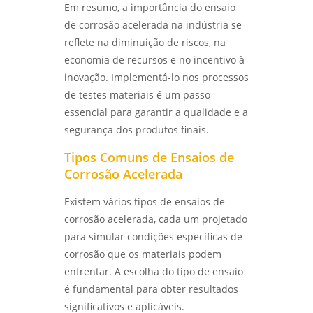
ANÁLISE DE FALHAS EM EQUIPAMENTOS
Em resumo, a importância do ensaio
ELÉTRICOS: TÉCNICAS E IMPORTÂNCIA -
ensaio de corrosão
de corrosão acelerada na indústria se
LABMETAL
reflete na diminuição de riscos, na
ensaio de corrosão acelerada
economia de recursos e no incentivo à
COMO REALIZAR O ENSAIO DE CORROSÃO POR
PITE DE FORMA EFICIENTE - LABMETAL
inovação. Implementá-lo nos processos
ensaio de corrosão acelerada em sp
de testes materiais é um passo
IDENTIFIQUE PROBLEMAS COMUNS NA
ensaio de corrosão acelerada em são
essencial para garantir a qualidade e a
ANÁLISE DE FALHAS EM ENGRENAGENS EM SP
paulo
segurança dos produtos finais.
- LABMETAL
ensaio de corrosão intergranular
Tipos Comuns de Ensaios de
ANÁLISE DE FALHAS EM ROLAMENTOS EM SP:
Corrosão Acelerada
SOLUÇÕES E MELHORES PRÁTICAS - LABMETAL
ensaio de corrosão intergranular em são
paulo
Existem vários tipos de ensaios de
ANÁLISE DE FALHAS EM ENGRENAGENS:
corrosão acelerada, cada um projetado
IDENTIFIQUE PROBLEMAS ANTES QUE
ensaio de corrosão por pite
ACONTEÇAM - LABMETAL
para simular condições específicas de
ensaio de corrosão por pite em sp
corrosão que os materiais podem
DESVENDANDO OS SEGREDOS DOS ENSAIOS
enfrentar. A escolha do tipo de ensaio
MECÂNICOS DE MATERIAIS METÁLICOS -
ensaio de corrosão por pite em são
é fundamental para obter resultados
LABMETAL
paulo
significativos e aplicáveis.