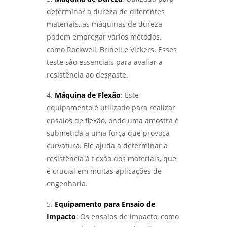
ÁREA - LABMETAL
determinar a dureza de diferentes
materiais, as máquinas de dureza
ENSAIOS MECÂNICOS: COMO GARANTIR A
QUALIDADE E A SEGURANÇA DOS MATERIAIS
podem empregar vários métodos,
UTILIZADOS - LABMETAL
como Rockwell, Brinell e Vickers. Esses
teste são essenciais para avaliar a
ENSAIOS MECÂNICOS DE MATERIAIS
resistência ao desgaste.
METÁLICOS: DESCUBRA SUA IMPORTÂNCIA E
APLICAÇÕES PRÁTICAS - LABMETAL
4.
Máquina de Flexão
: Este
equipamento é utilizado para realizar
ANÁLISE DE FALHAS EM EQUIPAMENTOS:
COMO IDENTIFICAR E SOLUCIONAR
ensaios de flexão, onde uma amostra é
PROBLEMAS EFICAZMENTE - LABMETAL
submetida a uma força que provoca
curvatura. Ele ajuda a determinar a
ENSAIO DE CORROSÃO: COMO GARANTIR A
resistência à flexão dos materiais, que
DURABILIDADE DOS MATERIAIS EM
AMBIENTES DESAFIADORES - LABMETAL
é crucial em muitas aplicações de
engenharia.
ENSAIOS MECÂNICOS E METALÚRGICOS:
COMO GARANTIR A QUALIDADE DOS
5.
Equipamento para Ensaio de
MATERIAIS NA INDÚSTRIA - LABMETAL
Impacto
: Os ensaios de impacto, como