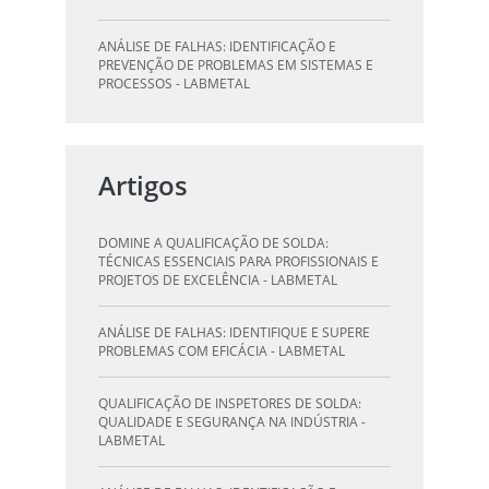
ANÁLISE DE FALHAS: IDENTIFICAÇÃO E
PREVENÇÃO DE PROBLEMAS EM SISTEMAS E
PROCESSOS - LABMETAL
QUALIFICAÇÃO DE SOLDAGEM: GUIA
ESSENCIAL PARA INSPETORES - LABMETAL
Artigos
QUALIFICAÇÃO DE SOLDADORES: PILAR DO
SUCESSO NA INDÚSTRIA METALÚRGICA -
DOMINE A QUALIFICAÇÃO DE SOLDA:
LABMETAL
TÉCNICAS ESSENCIAIS PARA PROFISSIONAIS E
PROJETOS DE EXCELÊNCIA - LABMETAL
QUALIFICAÇÃO DE INSPETORES DE SOLDA:
DESTAQUE-SE NA INDÚSTRIA - LABMETAL
ANÁLISE DE FALHAS: IDENTIFIQUE E SUPERE
PROBLEMAS COM EFICÁCIA - LABMETAL
O QUE UM LABORATÓRIO DE ANÁLISE QUÍMICA
PODE FAZER POR VOCÊ E SUA EMPRESA -
QUALIFICAÇÃO DE INSPETORES DE SOLDA:
LABMETAL
QUALIDADE E SEGURANÇA NA INDÚSTRIA -
LABMETAL
LABORATÓRIO DE TESTES: GARANTA
QUALIDADE E SEGURANÇA DOS SEUS