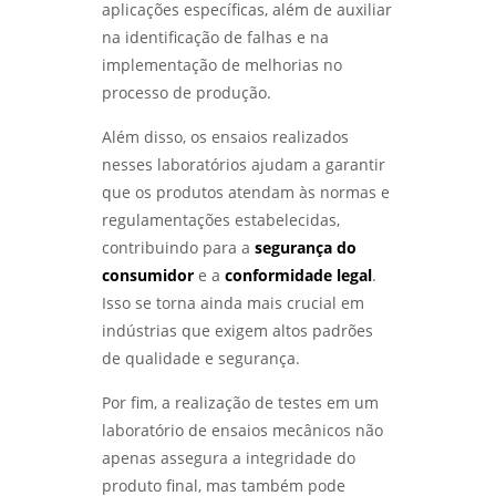
aplicações específicas, além de auxiliar
DESVENDANDO O ENSAIO METALOGRÁFICO
Laboratório metalúrgico
na identificação de falhas e na
DO AÇO: SEGREDOS PARA MATERIAIS DE ALTA
PERFORMANCE - LABMETAL
implementação de melhorias no
Qualificação de soldadores
processo de produção.
DESVENDANDO MISTÉRIOS: COMO A ANÁLISE
Serviço de qualificação de soldador
DE FALHAS TRANSFORMA EQUIPAMENTOS DE
Além disso, os ensaios realizados
PROCESSO - LABMETAL
nesses laboratórios ajudam a garantir
analise de quebra de parafusos
que os produtos atendam às normas e
DESCUBRA OS SEGREDOS DO LABORATÓRIO
análise de falhas em engrenagens
METALOGRÁFICO E TRANSFORME SEUS
regulamentações estabelecidas,
PROJETOS - LABMETAL
contribuindo para a
segurança do
análise de falhas em engrenagens em sp
consumidor
e a
conformidade legal
.
DESVENDANDO OS SEGREDOS DA ANÁLISE
Isso se torna ainda mais crucial em
análise de falhas em equipamentos
METALOGRÁFICA DE METAIS PARA INOVAÇÕES
eletricos
INDUSTRIAIS - LABMETAL
indústrias que exigem altos padrões
de qualidade e segurança.
análise de falhas em rolamentos em sp
DESVENDANDO O ENSAIO METALOGRÁFICO: A
CHAVE PARA MATERIAIS DE ALTA
Por fim, a realização de testes em um
análise de falhas em rolamentos em são
PERFORMANCE - LABMETAL
laboratório de ensaios mecânicos não
paulo
apenas assegura a integridade do
DESCUBRA OS SEGREDOS DO LABORATÓRIO
análise de falhas para manutenção em
produto final, mas também pode
DE METALOGRAFIA E TRANSFORME SEUS