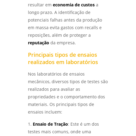
sp
PROJETOS - LABMETAL
resultar em
economia de custos
a
longo prazo. A identificação de
análise de falhas para manutenção em
COMO REALIZAR UMA ANÁLISE DO TIPO DE
potenciais falhas antes da produção
são paulo
QUEBRA EFICIENTE - LABMETAL
em massa evita gastos com recalls e
análise do tipo de quebra
reposições, além de proteger a
ANÁLISE DE FALHAS EM EQUIPAMENTOS
reputação
da empresa.
ELÉTRICOS: TÉCNICAS E IMPORTÂNCIA -
ensaio de corrosão
LABMETAL
Principais tipos de ensaios
ensaio de corrosão acelerada
realizados em laboratórios
COMO REALIZAR O ENSAIO DE CORROSÃO POR
PITE DE FORMA EFICIENTE - LABMETAL
ensaio de corrosão acelerada em sp
Nos laboratórios de ensaios
mecânicos, diversos tipos de testes são
IDENTIFIQUE PROBLEMAS COMUNS NA
ensaio de corrosão acelerada em são
ANÁLISE DE FALHAS EM ENGRENAGENS EM SP
realizados para avaliar as
paulo
- LABMETAL
propriedades e o comportamento dos
ensaio de corrosão intergranular
materiais. Os principais tipos de
ANÁLISE DE FALHAS EM ROLAMENTOS EM SP:
ensaios incluem:
SOLUÇÕES E MELHORES PRÁTICAS - LABMETAL
ensaio de corrosão intergranular em são
paulo
1.
Ensaio de Tração
: Este é um dos
ANÁLISE DE FALHAS EM ENGRENAGENS:
testes mais comuns, onde uma
IDENTIFIQUE PROBLEMAS ANTES QUE
ensaio de corrosão por pite