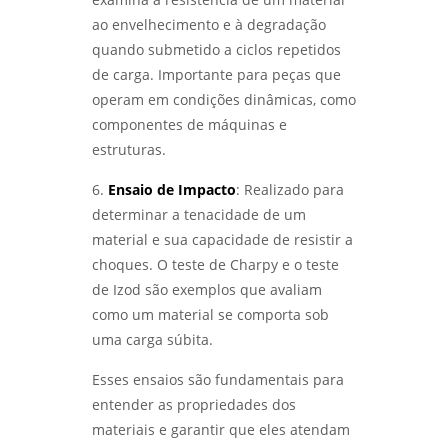
ao envelhecimento e à degradação
QUALIFICAÇÃO DE SOLDADORES: COMO
GARANTIR A EXCELÊNCIA NA SOLDAGEM -
quando submetido a ciclos repetidos
LABMETAL
de carga. Importante para peças que
operam em condições dinâmicas, como
LABORATÓRIO DE ENSAIOS: DESCUBRA OS
componentes de máquinas e
SEGREDOS POR TRÁS DA QUALIDADE E
INOVAÇÃO - LABMETAL
estruturas.
6.
Ensaio de Impacto
: Realizado para
DESVENDANDO OS SEGREDOS DOS ENSAIOS
MECÂNICOS E METALÚRGICOS PARA
determinar a tenacidade de um
INOVAÇÃO - LABMETAL
material e sua capacidade de resistir a
choques. O teste de Charpy e o teste
DESVENDANDO OS ENSAIOS MECÂNICOS
DESTRUTIVOS: O QUE ELES REVELAM? -
de Izod são exemplos que avaliam
LABMETAL
como um material se comporta sob
uma carga súbita.
ENSAIO DE CORROSÃO POR PITE EM SÃO
PAULO: MÉTODOS E VANTAGENS - LABMETAL
Esses ensaios são fundamentais para
entender as propriedades dos
ENSAIO DE CORROSÃO INTERGRANULAR EM
materiais e garantir que eles atendam
SÃO PAULO: MÉTODOS E IMPORTÂNCIA -