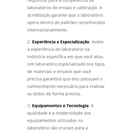
requisitos para a competência de
ACELERADA EM SP PARA GARANTIR
laboratórios de ensaio e calibração. A
QUALIDADE - LABMETAL
acreditação garante que o laboratório
opera dentro de padrões reconhecidos
ANÁLISE DE FALHAS PARA MANUTENÇÃO EM
SÃO PAULO: CONFIRA AS MELHORES PRÁTICAS
internacionalmente.
- LABMETAL
2.
Experiência e Especialização
: Avalie
ENSAIO METALOGRÁFICO: COMO ESSA
a experiência do laboratório na
TÉCNICA REVELA A ESTRUTURA DOS
indústria específica em que você atua.
MATERIAIS METÁLICOS - LABMETAL
Um laboratório especializado nos tipos
de materiais e ensaios que você
LABORATÓRIO METALÚRGICO: COMO
GARANTIR A QUALIDADE E SEGURANÇA DOS
precisa garantirá que eles possuam o
SEUS MATERIAIS - LABMETAL
conhecimento necessário para realizar
os testes de forma precisa.
LABORATÓRIO DE METALOGRAFIA: COMO
ANALISAR E COMPREENDER ESTRUTURAS
3.
Equipamentos e Tecnologia
: A
METÁLICAS COM PRECISÃO - LABMETAL
qualidade e a modernidade dos
equipamentos utilizados no
LABORATÓRIO METALOGRÁFICO: COMO
ESCOLHER O IDEAL PARA SUAS ANÁLISES E
laboratório são cruciais para a
TESTES - LABMETAL