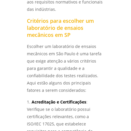
LABMETAL
aos requisitos normativos e funcionais
das indústrias.
QUALIFICAÇÃO DE EPS EM SP: COMO
Critérios para escolher um
AUMENTAR A EFICIÊNCIA E CONFORMIDADE -
LABMETAL
laboratório de ensaios
mecânicos em SP
ENSAIO METALOGRÁFICO DE AÇO: COMO
REALIZAR E INTERPRETAR RESULTADOS COM
Escolher um laboratório de ensaios
PRECISÃO - LABMETAL
mecânicos em São Paulo é uma tarefa
que exige atenção a vários critérios
ANÁLISE DE FALHAS EM EQUIPAMENTOS DE
para garantir a qualidade e a
PROCESSO PARA AUMENTAR A EFICIÊNCIA E
REDUZIR CUSTOS - LABMETAL
confiabilidade dos testes realizados.
Aqui estão alguns dos principais
ENSAIO DE CORROSÃO ACELERADA EM SÃO
fatores a serem considerados:
PAULO: ENTENDA COMO FUNCIONA -
LABMETAL
1.
Acreditação e Certificações
:
Verifique se o laboratório possui
COMO É REALIZADO O ENSAIO DE CORROSÃO
POR PITE EM SP - LABMETAL
certificações relevantes, como a
ISO/IEC 17025, que estabelece
MÉTODOS EFICAZES DE ENSAIO DE CORROSÃO