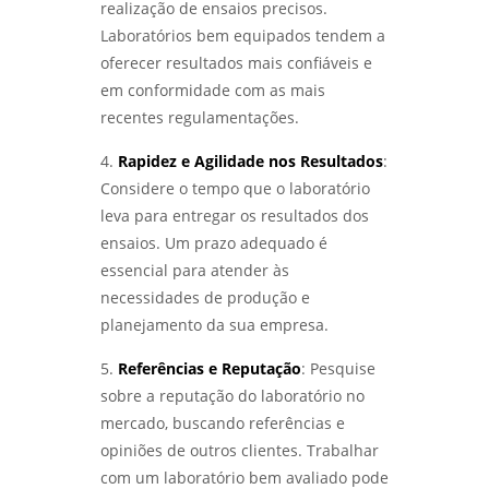
realização de ensaios precisos.
Laboratórios bem equipados tendem a
ENSAIO DE IMPACTO CHARPY E IZOD:
oferecer resultados mais confiáveis e
ENTENDA AS DIFERENÇAS E APLICAÇÕES NA
ENGENHARIA - LABMETAL
em conformidade com as mais
recentes regulamentações.
LABORATÓRIO DE ENSAIOS MECÂNICOS:
COMO GARANTIR A QUALIDADE E SEGURANÇA
4.
Rapidez e Agilidade nos Resultados
:
DOS MATERIAIS - LABMETAL
Considere o tempo que o laboratório
leva para entregar os resultados dos
LABORATÓRIO DE ENSAIOS: COMO ESCOLHER
ensaios. Um prazo adequado é
O MELHOR PARA SUAS NECESSIDADES DE
TESTES E ANÁLISES - LABMETAL
essencial para atender às
necessidades de produção e
COMO REALIZAR ANÁLISE DE FALHAS EM
planejamento da sua empresa.
ROLAMENTOS EM SÃO PAULO COM EFICÁCIA -
LABMETAL
5.
Referências e Reputação
: Pesquise
sobre a reputação do laboratório no
COMO REALIZAR UMA ANÁLISE DE FALHAS EM
ENGRENAGENS EM SP PARA OTIMIZAR A
mercado, buscando referências e
MANUTENÇÃO - LABMETAL
opiniões de outros clientes. Trabalhar
com um laboratório bem avaliado pode