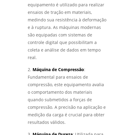
equipamento é utilizado para realizar
DESCUBRA OS MELHORES LABORATÓRIOS DE
ensaios de tração em materiais,
ENSAIOS MECÂNICOS EM SP - LABMETAL
medindo sua resistência à deformação
ANÁLISE DE FALHAS EM MÁQUINAS:
e à ruptura. As máquinas modernas
IDENTIFIQUE E SOLUCIONE PROBLEMAS
são equipadas com sistemas de
EFICAZMENTE - LABMETAL
controle digital que possibilitam a
coleta e análise de dados em tempo
COMO ESCOLHER O MELHOR LABORATÓRIO DE
ENSAIOS MECÂNICOS E METALOGRÁFICOS -
real.
LABMETAL
2.
Máquina de Compressão
:
COMO ESCOLHER UM LABORATÓRIO DE
Fundamental para ensaios de
ENSAIOS MECÂNICOS E MATERIAIS EFICIENTES
compressão, este equipamento avalia
- LABMETAL
o comportamento dos materiais
quando submetidos a forças de
SERVIÇO DE QUALIFICAÇÃO DE SOLDADOR
PARA AUMENTAR SUAS OPORTUNIDADES
compressão. A precisão na aplicação e
PROFISSIONAIS - LABMETAL
medição da carga é crucial para obter
resultados válidos.
INSPETOR DE SOLDA QUALIFICAÇÃO: COMO SE
TORNAR UM PROFISSIONAL RECONHECIDO NA
3.
Máquina de Dureza
: Utilizada para