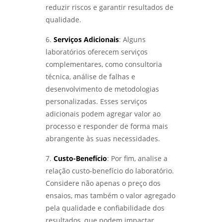
ANÁLISE DE FALHAS EM ROLAMENTOS EM SP:
reduzir riscos e garantir resultados de
DIAGNÓSTICO EFICIENTE PARA INDÚSTRIAS -
LABMETAL
qualidade.
6.
Serviços Adicionais
: Alguns
COMO A ANÁLISE DE FALHAS PARA
MANUTENÇÃO EM SP PODE AUMENTAR A
laboratórios oferecem serviços
EFICÁCIA OPERACIONAL - LABMETAL
complementares, como consultoria
técnica, análise de falhas e
ANÁLISE METALOGRÁFICA DE METAIS:
desenvolvimento de metodologias
DESCUBRA COMO ESSA TÉCNICA REVELA A
QUALIDADE DOS MATERIAIS - LABMETAL
personalizadas. Esses serviços
adicionais podem agregar valor ao
ENSAIOS FÍSICOS MECÂNICOS: COMO
processo e responder de forma mais
GARANTIR A QUALIDADE E A SEGURANÇA DOS
abrangente às suas necessidades.
MATERIAIS - LABMETAL
7.
Custo-Benefício
: Por fim, analise a
ENTENDA O ENSAIO DE CORROSÃO POR PITE E
relação custo-benefício do laboratório.
SUA IMPORTÂNCIA NA INDÚSTRIA - LABMETAL
Considere não apenas o preço dos
ensaios, mas também o valor agregado
ANÁLISE DE FALHAS EM ENGRENAGENS:
COMO IDENTIFICAR E CORRIGIR PROBLEMAS -
pela qualidade e confiabilidade dos
LABMETAL
resultados, que podem impactar