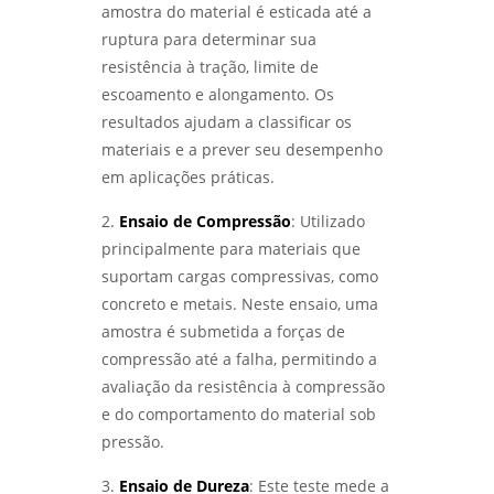
ACONTEÇAM - LABMETAL
amostra do material é esticada até a
ensaio de corrosão por pite em sp
ruptura para determinar sua
DESVENDANDO OS SEGREDOS DOS ENSAIOS
resistência à tração, limite de
MECÂNICOS DE MATERIAIS METÁLICOS -
ensaio de corrosão por pite em são
escoamento e alongamento. Os
LABMETAL
paulo
resultados ajudam a classificar os
qualificação de eps
materiais e a prever seu desempenho
DESVENDANDO MISTÉRIOS: COMO A ANÁLISE
DE FALHAS EM EQUIPAMENTOS TRANSFORMA
em aplicações práticas.
RESULTADOS - LABMETAL
qualificação de eps em sp
2.
Ensaio de Compressão
: Utilizado
DESVENDANDO O ENSAIO DE CORROSÃO:
qualificação de eps em são josé dos
principalmente para materiais que
PROTEJA SEUS MATERIAIS COM
campos
suportam cargas compressivas, como
CONHECIMENTO - LABMETAL
concreto e metais. Neste ensaio, uma
qualificação de eps em são paulo
DESCUBRA COMO UM LABORATÓRIO DE
amostra é submetida a forças de
ENSAIOS MECÂNICOS REVOLUCIONA A
qualificacao de solda
compressão até a falha, permitindo a
INDÚSTRIA - LABMETAL
avaliação da resistência à compressão
e do comportamento do material sob
DESVENDANDO OS SEGREDOS DOS ENSAIOS
MECÂNICOS PARA MATERIAIS INOVADORES -
pressão.
LABMETAL
3.
Ensaio de Dureza
: Este teste mede a