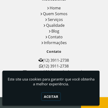
Home
Quem Somos
Serviços
Qualidade
Blog
Contato
Informações
Contato
(12) 3911-2738
(12) 3911-2738
comercial@labmetalvale.com.br
Este site usa cookies para garantir que você obtenha
Localização
a melhor experiência.
Rua Lucélia, 993 - Chácaras Reunidas -
São José dos Campos / SP - CEP: 12238-
ACEITAR
450