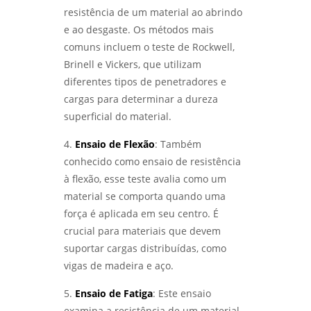
COMO ESCOLHER AS MELHORES EMPRESAS DE
resistência de um material ao abrindo
ENSAIOS NÃO DESTRUTIVOS - LABMETAL
e ao desgaste. Os métodos mais
comuns incluem o teste de Rockwell,
COMO O ENSAIO DE CORROSÃO ACELERADA
Brinell e Vickers, que utilizam
GARANTE MATERIAIS DURÁVEIS - LABMETAL
diferentes tipos de penetradores e
cargas para determinar a dureza
COMO ESCOLHER UM LABORATÓRIO DE
ENSAIOS MECÂNICOS EM SP PARA GARANTIR A
superficial do material.
QUALIDADE DOS SEUS MATERIAIS - LABMETAL
4.
Ensaio de Flexão
: Também
ANÁLISE METALOGRÁFICA PARA ENTENDER
conhecido como ensaio de resistência
ESTRUTURAS DOS MATERIAIS E MELHORAR
à flexão, esse teste avalia como um
PROCESSOS - LABMETAL
material se comporta quando uma
força é aplicada em seu centro. É
COMO FUNCIONA O SERVIÇO DE
QUALIFICAÇÃO DE SOLDADOR E SUAS
crucial para materiais que devem
VANTAGENS - LABMETAL
suportar cargas distribuídas, como
vigas de madeira e aço.
ANÁLISE DE FALHAS EM MÁQUINAS E
EQUIPAMENTOS PARA OTIMIZAÇÃO DE
5.
Ensaio de Fatiga
: Este ensaio
PRODUÇÃO - LABMETAL
examina a resistência de um material