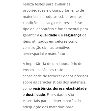
Inspetor de solda qualificação
realiza testes para avaliar as
ENSAIO DE CORROSÃO ACELERADA EM SÃO
propriedades e o comportamento de
Inspeção de solda
PAULO E SEUS BENEFÍCIOS - LABMETAL
materiais e produtos sob diferentes
condições de carga e estresse. Esse
Laboratório de análise química
ANÁLISE DE FALHAS PARA MANUTENÇÃO EM
tipo de laboratório é fundamental para
SP: GUIA COMPLETO - LABMETAL
Laboratório de ensaios
garantir a
qualidade
e a
segurança
de
itens utilizados em setores como
ANÁLISE DE FALHAS PARA MANUTENÇÃO EM
Laboratório de ensaios mecânicos
SÃO PAULO: GUIA COMPLETO - LABMETAL
construção civil, automotive,
aeroespacial e manufatura.
Laboratório de ensaios mecânicos e
ENTENDA O ENSAIO DE CORROSÃO
materiais
ACELERADA EM SP E SEUS BENEFÍCIOS -
A importância de um laboratório de
LABMETAL
ensaios mecânicos reside na sua
Laboratório de ensaios mecânicos e
metalográficos
capacidade de fornecer dados precisos
ENSAIO DE CORROSÃO POR PITE EM SÃO
sobre as características dos materiais,
PAULO E SUAS IMPLICAÇÕES - LABMETAL
Laboratório de ensaios mecânicos sp
como
resistência
,
dureza
,
elasticidade
e
ductilidade
. Esses dados são
LABORATÓRIO METALÚRGICO: INOVAÇÕES
Laboratório de metalografia
QUE TRANSFORMAM O FUTURO DA INDÚSTRIA
essenciais para a determinação da
- LABMETAL
Laboratório metalográfico
adequação dos materiais para