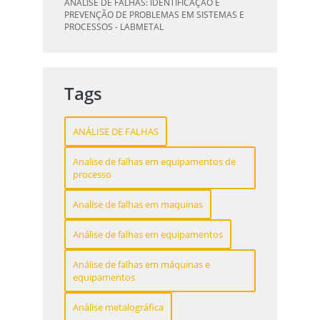
ANÁLISE DE FALHAS: IDENTIFICAÇÃO E
PRODUTOS - LABMETAL
PREVENÇÃO DE PROBLEMAS EM SISTEMAS E
PROCESSOS - LABMETAL
DESVENDANDO A QUALIFICAÇÃO DO
INSPETOR DE SOLDA: O CAMINHO PARA A
QUALIFICAÇÃO DE SOLDAGEM: GUIA
EXCELÊNCIA - LABMETAL
ESSENCIAL PARA INSPETORES - LABMETAL
Tags
QUALIFICAÇÃO DE SOLDADORES: PILAR DO
SUCESSO NA INDÚSTRIA METALÚRGICA -
ANÁLISE DE FALHAS
LABMETAL
Analise de falhas em equipamentos de
QUALIFICAÇÃO DE INSPETORES DE SOLDA:
processo
DESTAQUE-SE NA INDÚSTRIA - LABMETAL
Analise de falhas em maquinas
O QUE UM LABORATÓRIO DE ANÁLISE QUÍMICA
PODE FAZER POR VOCÊ E SUA EMPRESA -
Análise de falhas em equipamentos
LABMETAL
Análise de falhas em máquinas e
LABORATÓRIO DE TESTES: GARANTA
equipamentos
QUALIDADE E SEGURANÇA DOS SEUS
PRODUTOS - LABMETAL
Análise metalográfica