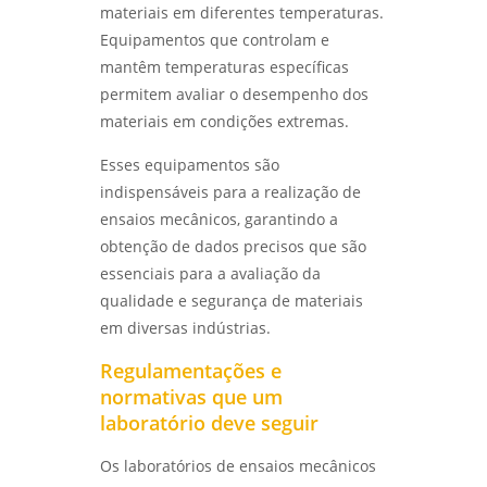
LABMETAL
materiais em diferentes temperaturas.
Equipamentos que controlam e
ANÁLISE DO TIPO DE QUEBRA: ENTENDA SEUS
mantêm temperaturas específicas
IMPACTOS E REPERCUSSÕES - LABMETAL
permitem avaliar o desempenho dos
materiais em condições extremas.
Esses equipamentos são
indispensáveis para a realização de
ensaios mecânicos, garantindo a
obtenção de dados precisos que são
essenciais para a avaliação da
qualidade e segurança de materiais
em diversas indústrias.
Regulamentações e
normativas que um
laboratório deve seguir
Os laboratórios de ensaios mecânicos