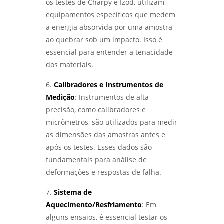
os testes de Charpy e Izod, utilizam
ENSAIOS MECÂNICOS DESTRUTIVOS: ENTENDA
equipamentos específicos que medem
SUA IMPORTÂNCIA E APLICAÇÕES NA
ENGENHARIA - LABMETAL
a energia absorvida por uma amostra
ao quebrar sob um impacto. Isso é
INSPEÇÃO DE SOLDA: COMO GARANTIR A
essencial para entender a tenacidade
QUALIDADE E SEGURANÇA EM PROJETOS DE
SOLDAGEM - LABMETAL
dos materiais.
6.
Calibradores e Instrumentos de
LABORATÓRIO DE ANÁLISE QUÍMICA: COMO
ESCOLHER O MELHOR PARA SUAS
Medição
: Instrumentos de alta
NECESSIDADES - LABMETAL
precisão, como calibradores e
micrômetros, são utilizados para medir
COMO GARANTIR A QUALIFICAÇÃO DE
as dimensões das amostras antes e
SOLDADORES PARA MELHORES PRÁTICAS
INDUSTRIAIS - LABMETAL
após os testes. Esses dados são
fundamentais para análise de
ENTENDA TUDO SOBRE ENSAIO DE CORROSÃO
deformações e respostas de falha.
INTERGRANULAR E SUAS APLICAÇÕES
INDUSTRIAIS - LABMETAL
7.
Sistema de
Aquecimento/Resfriamento
: Em
ANÁLISE DE QUEBRA DE PARAFUSOS:
alguns ensaios, é essencial testar os
ENTENDA AS CAUSAS E SOLUÇÕES -