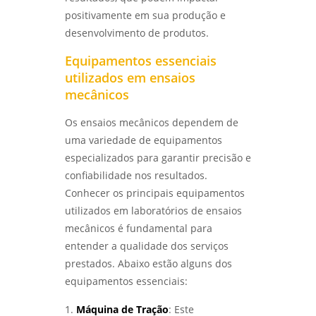
positivamente em sua produção e
ANÁLISE DE FALHAS EM EQUIPAMENTOS
desenvolvimento de produtos.
ELÉTRICOS: IDENTIFICANDO PROBLEMAS E
SOLUÇÕES - LABMETAL
Equipamentos essenciais
utilizados em ensaios
COMO REALIZAR UM ENSAIO DE CORROSÃO
ACELERADA EFICIENTE - LABMETAL
mecânicos
Os ensaios mecânicos dependem de
QUALIFICAÇÃO DE EPS GARANTE EFICIÊNCIA E
SEGURANÇA NA CONSTRUÇÃO - LABMETAL
uma variedade de equipamentos
especializados para garantir precisão e
COMO ESCOLHER EMPRESAS DE ENSAIOS NÃO
confiabilidade nos resultados.
DESTRUTIVOS COM QUALIDADE - LABMETAL
Conhecer os principais equipamentos
utilizados em laboratórios de ensaios
COMO A ANÁLISE METALOGRÁFICA
mecânicos é fundamental para
TRANSFORMA A INDÚSTRIA METALÚRGICA -
LABMETAL
entender a qualidade dos serviços
prestados. Abaixo estão alguns dos
ANÁLISE DE FALHAS EM MÁQUINAS E
equipamentos essenciais:
EQUIPAMENTOS: COMO EVITAR PROBLEMAS E
OTIMIZAR PROCESSOS - LABMETAL
1.
Máquina de Tração
: Este