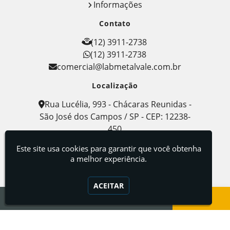
Informações
Contato
(12) 3911-2738
(12) 3911-2738
comercial@labmetalvale.com.br
Localização
Rua Lucélia, 993 - Chácaras Reunidas -
São José dos Campos / SP - CEP: 12238-
450
Labmetal - Indústria, Comércio e Serviços de
Este site usa cookies para garantir que você obtenha
Metalografia
a melhor experiência.
ACEITAR