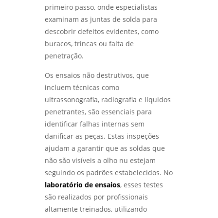
QUALIDADE E SEGURANÇA EM PROJETOS DE
primeiro passo, onde especialistas
SOLDAGEM - LABMETAL
examinam as juntas de solda para
descobrir defeitos evidentes, como
LABORATÓRIO DE ANÁLISE QUÍMICA: COMO
buracos, trincas ou falta de
ESCOLHER O MELHOR PARA SUAS
NECESSIDADES - LABMETAL
penetração.
Os ensaios não destrutivos, que
COMO GARANTIR A QUALIFICAÇÃO DE
SOLDADORES PARA MELHORES PRÁTICAS
incluem técnicas como
INDUSTRIAIS - LABMETAL
ultrassonografia, radiografia e líquidos
penetrantes, são essenciais para
ENTENDA TUDO SOBRE ENSAIO DE CORROSÃO
identificar falhas internas sem
INTERGRANULAR E SUAS APLICAÇÕES
INDUSTRIAIS - LABMETAL
danificar as peças. Estas inspeções
ajudam a garantir que as soldas que
ANÁLISE DE QUEBRA DE PARAFUSOS:
não são visíveis a olho nu estejam
ENTENDA AS CAUSAS E SOLUÇÕES -
seguindo os padrões estabelecidos. No
LABMETAL
laboratório de ensaios
, esses testes
ANÁLISE DO TIPO DE QUEBRA: ENTENDA SEUS
são realizados por profissionais
IMPACTOS E REPERCUSSÕES - LABMETAL
altamente treinados, utilizando