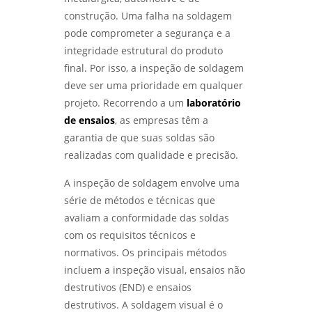
construção. Uma falha na soldagem
ENSAIOS MECÂNICOS DE MATERIAIS
pode comprometer a segurança e a
METÁLICOS: DESCUBRA SUA IMPORTÂNCIA E
APLICAÇÕES PRÁTICAS - LABMETAL
integridade estrutural do produto
final. Por isso, a inspeção de soldagem
ANÁLISE DE FALHAS EM EQUIPAMENTOS:
deve ser uma prioridade em qualquer
COMO IDENTIFICAR E SOLUCIONAR
PROBLEMAS EFICAZMENTE - LABMETAL
projeto. Recorrendo a um
laboratório
de ensaios
, as empresas têm a
ENSAIO DE CORROSÃO: COMO GARANTIR A
garantia de que suas soldas são
DURABILIDADE DOS MATERIAIS EM
realizadas com qualidade e precisão.
AMBIENTES DESAFIADORES - LABMETAL
A inspeção de soldagem envolve uma
ENSAIOS MECÂNICOS E METALÚRGICOS:
série de métodos e técnicas que
COMO GARANTIR A QUALIDADE DOS
MATERIAIS NA INDÚSTRIA - LABMETAL
avaliam a conformidade das soldas
com os requisitos técnicos e
ENSAIOS MECÂNICOS DESTRUTIVOS: ENTENDA
normativos. Os principais métodos
SUA IMPORTÂNCIA E APLICAÇÕES NA
incluem a inspeção visual, ensaios não
ENGENHARIA - LABMETAL
destrutivos (END) e ensaios
destrutivos. A soldagem visual é o
INSPEÇÃO DE SOLDA: COMO GARANTIR A