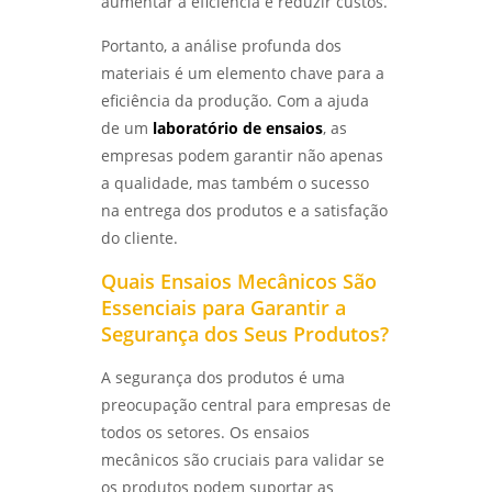
aumentar a eficiência e reduzir custos.
ENSAIO METALOGRÁFICO DE AÇO: COMO
Portanto, a análise profunda dos
REALIZAR E INTERPRETAR RESULTADOS COM
materiais é um elemento chave para a
PRECISÃO - LABMETAL
eficiência da produção. Com a ajuda
ANÁLISE DE FALHAS EM EQUIPAMENTOS DE
de um
laboratório de ensaios
, as
PROCESSO PARA AUMENTAR A EFICIÊNCIA E
empresas podem garantir não apenas
REDUZIR CUSTOS - LABMETAL
a qualidade, mas também o sucesso
na entrega dos produtos e a satisfação
ENSAIO DE CORROSÃO ACELERADA EM SÃO
PAULO: ENTENDA COMO FUNCIONA -
do cliente.
LABMETAL
Quais Ensaios Mecânicos São
Essenciais para Garantir a
COMO É REALIZADO O ENSAIO DE CORROSÃO
POR PITE EM SP - LABMETAL
Segurança dos Seus Produtos?
A segurança dos produtos é uma
MÉTODOS EFICAZES DE ENSAIO DE CORROSÃO
ACELERADA EM SP PARA GARANTIR
preocupação central para empresas de
QUALIDADE - LABMETAL
todos os setores. Os ensaios
mecânicos são cruciais para validar se
ANÁLISE DE FALHAS PARA MANUTENÇÃO EM
SÃO PAULO: CONFIRA AS MELHORES PRÁTICAS
os produtos podem suportar as