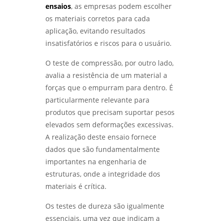
ensaios
, as empresas podem escolher
LABORATÓRIO DE ENSAIOS MECÂNICOS:
os materiais corretos para cada
COMO GARANTIR A QUALIDADE E SEGURANÇA
DOS MATERIAIS - LABMETAL
aplicação, evitando resultados
insatisfatórios e riscos para o usuário.
LABORATÓRIO DE ENSAIOS: COMO ESCOLHER
O MELHOR PARA SUAS NECESSIDADES DE
O teste de compressão, por outro lado,
TESTES E ANÁLISES - LABMETAL
avalia a resistência de um material a
forças que o empurram para dentro. É
COMO REALIZAR ANÁLISE DE FALHAS EM
particularmente relevante para
ROLAMENTOS EM SÃO PAULO COM EFICÁCIA -
LABMETAL
produtos que precisam suportar pesos
elevados sem deformações excessivas.
COMO REALIZAR UMA ANÁLISE DE FALHAS EM
A realização deste ensaio fornece
ENGRENAGENS EM SP PARA OTIMIZAR A
MANUTENÇÃO - LABMETAL
dados que são fundamentalmente
importantes na engenharia de
ANÁLISE DE FALHAS EM ROLAMENTOS EM SP:
estruturas, onde a integridade dos
DIAGNÓSTICO EFICIENTE PARA INDÚSTRIAS -
materiais é crítica.
LABMETAL
Os testes de dureza são igualmente
COMO A ANÁLISE DE FALHAS PARA
essenciais, uma vez que indicam a
MANUTENÇÃO EM SP PODE AUMENTAR A