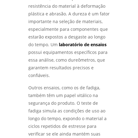
EFICÁCIA OPERACIONAL - LABMETAL
resistência do material à deformação
plástica e abrasão. A dureza é um fator
ANÁLISE METALOGRÁFICA DE METAIS:
importante na seleção de materiais,
DESCUBRA COMO ESSA TÉCNICA REVELA A
especialmente para componentes que
QUALIDADE DOS MATERIAIS - LABMETAL
estarão expostos a desgaste ao longo
do tempo. Um
laboratório de ensaios
ENSAIOS FÍSICOS MECÂNICOS: COMO
GARANTIR A QUALIDADE E A SEGURANÇA DOS
possui equipamentos específicos para
MATERIAIS - LABMETAL
essa análise, como dureômetros, que
garantem resultados precisos e
ENTENDA O ENSAIO DE CORROSÃO POR PITE E
confiáveis.
SUA IMPORTÂNCIA NA INDÚSTRIA - LABMETAL
Outros ensaios, como os de fadiga,
ANÁLISE DE FALHAS EM ENGRENAGENS:
também têm um papel vitálico na
COMO IDENTIFICAR E CORRIGIR PROBLEMAS -
LABMETAL
segurança do produto. O teste de
fadiga simula as condições de uso ao
ANÁLISE DE FALHAS EM EQUIPAMENTOS
longo do tempo, expondo o material a
ELÉTRICOS: IDENTIFICANDO PROBLEMAS E
ciclos repetidos de estresse para
SOLUÇÕES - LABMETAL
verificar se ele ainda mantém suas