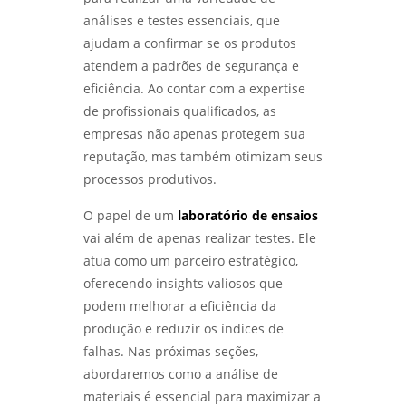
ANÁLISE DE FALHAS PARA MANUTENÇÃO EM
SP: GUIA COMPLETO - LABMETAL
análises e testes essenciais, que
Laboratório de ensaios
ajudam a confirmar se os produtos
ANÁLISE DE FALHAS PARA MANUTENÇÃO EM
atendem a padrões de segurança e
Laboratório de ensaios mecânicos
SÃO PAULO: GUIA COMPLETO - LABMETAL
eficiência. Ao contar com a expertise
Laboratório de ensaios mecânicos e
de profissionais qualificados, as
ENTENDA O ENSAIO DE CORROSÃO
materiais
empresas não apenas protegem sua
ACELERADA EM SP E SEUS BENEFÍCIOS -
LABMETAL
reputação, mas também otimizam seus
Laboratório de ensaios mecânicos e
processos produtivos.
metalográficos
ENSAIO DE CORROSÃO POR PITE EM SÃO
PAULO E SUAS IMPLICAÇÕES - LABMETAL
O papel de um
laboratório de ensaios
Laboratório de ensaios mecânicos sp
vai além de apenas realizar testes. Ele
LABORATÓRIO METALÚRGICO: INOVAÇÕES
Laboratório de metalografia
atua como um parceiro estratégico,
QUE TRANSFORMAM O FUTURO DA INDÚSTRIA
oferecendo insights valiosos que
- LABMETAL
Laboratório metalográfico
podem melhorar a eficiência da
produção e reduzir os índices de
DESVENDANDO O ENSAIO METALOGRÁFICO
Laboratório metalúrgico
DO AÇO: SEGREDOS PARA MATERIAIS DE ALTA
falhas. Nas próximas seções,
PERFORMANCE - LABMETAL
Qualificação de soldadores
abordaremos como a análise de
materiais é essencial para maximizar a
DESVENDANDO MISTÉRIOS: COMO A ANÁLISE