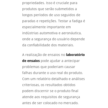
COMO REALIZAR UM ENSAIO DE CORROSÃO
propriedades. Isso é cruciale para
ACELERADA EFICIENTE - LABMETAL
produtos que serão submetidos a
longos períodos de uso seguidos de
QUALIFICAÇÃO DE EPS GARANTE EFICIÊNCIA E
paradas e repetições. Testar a fadiga é
SEGURANÇA NA CONSTRUÇÃO - LABMETAL
especialmente importante em
indústrias automotiva e aeronáutica,
COMO ESCOLHER EMPRESAS DE ENSAIOS NÃO
DESTRUTIVOS COM QUALIDADE - LABMETAL
onde a segurança do usuário depende
da confiabilidade dos materiais.
COMO A ANÁLISE METALOGRÁFICA
TRANSFORMA A INDÚSTRIA METALÚRGICA -
A realização de ensaios no
laboratório
LABMETAL
de ensaios
pode ajudar a antecipar
problemas que poderiam causar
ANÁLISE DE FALHAS EM MÁQUINAS E
falhas durante o uso real do produto.
EQUIPAMENTOS: COMO EVITAR PROBLEMAS E
OTIMIZAR PROCESSOS - LABMETAL
Com um relatório detalhado e análises
criteriosas, os resultados obtidos
DESCUBRA OS MELHORES LABORATÓRIOS DE
podem discernir se o produto final
ENSAIOS MECÂNICOS EM SP - LABMETAL
atende aos requisitos de segurança
antes de ser colocado no mercado.
ANÁLISE DE FALHAS EM MÁQUINAS: