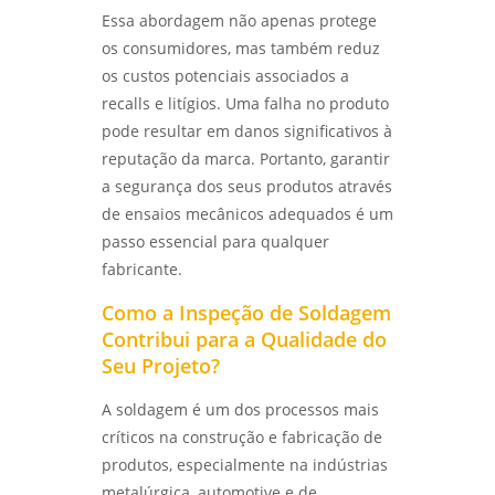
IDENTIFIQUE E SOLUCIONE PROBLEMAS
Essa abordagem não apenas protege
EFICAZMENTE - LABMETAL
os consumidores, mas também reduz
os custos potenciais associados a
COMO ESCOLHER O MELHOR LABORATÓRIO DE
ENSAIOS MECÂNICOS E METALOGRÁFICOS -
recalls e litígios. Uma falha no produto
LABMETAL
pode resultar em danos significativos à
reputação da marca. Portanto, garantir
COMO ESCOLHER UM LABORATÓRIO DE
ENSAIOS MECÂNICOS E MATERIAIS EFICIENTES
a segurança dos seus produtos através
- LABMETAL
de ensaios mecânicos adequados é um
passo essencial para qualquer
SERVIÇO DE QUALIFICAÇÃO DE SOLDADOR
fabricante.
PARA AUMENTAR SUAS OPORTUNIDADES
PROFISSIONAIS - LABMETAL
Como a Inspeção de Soldagem
Contribui para a Qualidade do
INSPETOR DE SOLDA QUALIFICAÇÃO: COMO SE
Seu Projeto?
TORNAR UM PROFISSIONAL RECONHECIDO NA
ÁREA - LABMETAL
A soldagem é um dos processos mais
críticos na construção e fabricação de
ENSAIOS MECÂNICOS: COMO GARANTIR A
QUALIDADE E A SEGURANÇA DOS MATERIAIS
produtos, especialmente na indústrias
UTILIZADOS - LABMETAL
metalúrgica, automotive e de