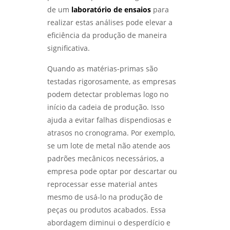
análise do tipo de quebra
de um
laboratório de ensaios
para
ANÁLISE DE FALHAS EM EQUIPAMENTOS
ELÉTRICOS: TÉCNICAS E IMPORTÂNCIA -
realizar estas análises pode elevar a
ensaio de corrosão
LABMETAL
eficiência da produção de maneira
ensaio de corrosão acelerada
significativa.
COMO REALIZAR O ENSAIO DE CORROSÃO POR
PITE DE FORMA EFICIENTE - LABMETAL
ensaio de corrosão acelerada em sp
Quando as matérias-primas são
testadas rigorosamente, as empresas
IDENTIFIQUE PROBLEMAS COMUNS NA
ensaio de corrosão acelerada em são
podem detectar problemas logo no
ANÁLISE DE FALHAS EM ENGRENAGENS EM SP
paulo
- LABMETAL
início da cadeia de produção. Isso
ajuda a evitar falhas dispendiosas e
ensaio de corrosão intergranular
ANÁLISE DE FALHAS EM ROLAMENTOS EM SP:
atrasos no cronograma. Por exemplo,
SOLUÇÕES E MELHORES PRÁTICAS - LABMETAL
ensaio de corrosão intergranular em são
se um lote de metal não atende aos
paulo
padrões mecânicos necessários, a
ANÁLISE DE FALHAS EM ENGRENAGENS:
empresa pode optar por descartar ou
IDENTIFIQUE PROBLEMAS ANTES QUE
ensaio de corrosão por pite
ACONTEÇAM - LABMETAL
reprocessar esse material antes
ensaio de corrosão por pite em sp
mesmo de usá-lo na produção de
DESVENDANDO OS SEGREDOS DOS ENSAIOS
peças ou produtos acabados. Essa
MECÂNICOS DE MATERIAIS METÁLICOS -
ensaio de corrosão por pite em são
abordagem diminui o desperdício e
LABMETAL
paulo