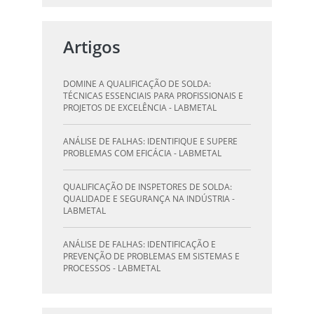
QUALIFICAÇÃO DE SOLDAGEM: GUIA
ESSENCIAL PARA INSPETORES - LABMETAL
Artigos
QUALIFICAÇÃO DE SOLDADORES: PILAR DO
SUCESSO NA INDÚSTRIA METALÚRGICA -
DOMINE A QUALIFICAÇÃO DE SOLDA:
LABMETAL
TÉCNICAS ESSENCIAIS PARA PROFISSIONAIS E
PROJETOS DE EXCELÊNCIA - LABMETAL
QUALIFICAÇÃO DE INSPETORES DE SOLDA:
DESTAQUE-SE NA INDÚSTRIA - LABMETAL
ANÁLISE DE FALHAS: IDENTIFIQUE E SUPERE
PROBLEMAS COM EFICÁCIA - LABMETAL
O QUE UM LABORATÓRIO DE ANÁLISE QUÍMICA
PODE FAZER POR VOCÊ E SUA EMPRESA -
QUALIFICAÇÃO DE INSPETORES DE SOLDA:
LABMETAL
QUALIDADE E SEGURANÇA NA INDÚSTRIA -
LABMETAL
LABORATÓRIO DE TESTES: GARANTA
QUALIDADE E SEGURANÇA DOS SEUS
ANÁLISE DE FALHAS: IDENTIFICAÇÃO E
PRODUTOS - LABMETAL
PREVENÇÃO DE PROBLEMAS EM SISTEMAS E
PROCESSOS - LABMETAL
DESVENDANDO A QUALIFICAÇÃO DO
INSPETOR DE SOLDA: O CAMINHO PARA A
QUALIFICAÇÃO DE SOLDAGEM: GUIA
EXCELÊNCIA - LABMETAL
ESSENCIAL PARA INSPETORES - LABMETAL