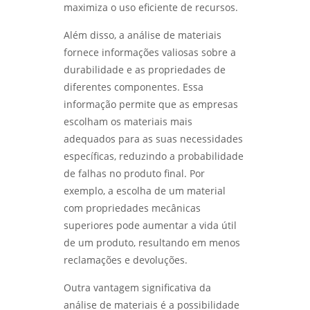
maximiza o uso eficiente de recursos.
qualificação de eps
DESVENDANDO MISTÉRIOS: COMO A ANÁLISE
Além disso, a análise de materiais
DE FALHAS EM EQUIPAMENTOS TRANSFORMA
RESULTADOS - LABMETAL
qualificação de eps em sp
fornece informações valiosas sobre a
durabilidade e as propriedades de
DESVENDANDO O ENSAIO DE CORROSÃO:
qualificação de eps em são josé dos
diferentes componentes. Essa
PROTEJA SEUS MATERIAIS COM
campos
CONHECIMENTO - LABMETAL
informação permite que as empresas
escolham os materiais mais
qualificação de eps em são paulo
DESCUBRA COMO UM LABORATÓRIO DE
adequados para as suas necessidades
ENSAIOS MECÂNICOS REVOLUCIONA A
qualificacao de solda
específicas, reduzindo a probabilidade
INDÚSTRIA - LABMETAL
de falhas no produto final. Por
exemplo, a escolha de um material
DESVENDANDO OS SEGREDOS DOS ENSAIOS
MECÂNICOS PARA MATERIAIS INOVADORES -
com propriedades mecânicas
LABMETAL
superiores pode aumentar a vida útil
de um produto, resultando em menos
COMO ESCOLHER AS MELHORES EMPRESAS DE
reclamações e devoluções.
ENSAIOS NÃO DESTRUTIVOS - LABMETAL
Outra vantagem significativa da
COMO O ENSAIO DE CORROSÃO ACELERADA
análise de materiais é a possibilidade
GARANTE MATERIAIS DURÁVEIS - LABMETAL