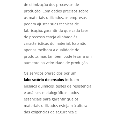
de otimização dos processos de
produção. Com dados precisos sobre
COMO ESCOLHER UM LABORATÓRIO DE
ENSAIOS MECÂNICOS EM SP PARA GARANTIR A
os materiais utilizados, as empresas
QUALIDADE DOS SEUS MATERIAIS - LABMETAL
podem ajustar suas técnicas de
fabricação, garantindo que cada fase
ANÁLISE METALOGRÁFICA PARA ENTENDER
do processo esteja alinhada às
ESTRUTURAS DOS MATERIAIS E MELHORAR
PROCESSOS - LABMETAL
características do material. Isso não
apenas melhora a qualidade do
COMO FUNCIONA O SERVIÇO DE
produto, mas também pode levar a um
QUALIFICAÇÃO DE SOLDADOR E SUAS
VANTAGENS - LABMETAL
aumento na velocidade de produção.
Os serviços oferecidos por um
ANÁLISE DE FALHAS EM MÁQUINAS E
EQUIPAMENTOS PARA OTIMIZAÇÃO DE
laboratório de ensaios
incluem
PRODUÇÃO - LABMETAL
ensaios químicos, testes de resistência
e análises metalográficas, todos
QUALIFICAÇÃO DE SOLDADORES: COMO
essenciais para garantir que os
GARANTIR A EXCELÊNCIA NA SOLDAGEM -
LABMETAL
materiais utilizados estejam à altura
das exigências de segurança e