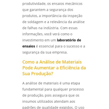
Serviço de qualificação de soldador
DE FALHAS TRANSFORMA EQUIPAMENTOS DE
produtividade, os ensaios mecânicos
PROCESSO - LABMETAL
que garantem a segurança dos
analise de quebra de parafusos
produtos, a importância da inspeção
DESCUBRA OS SEGREDOS DO LABORATÓRIO
análise de falhas em engrenagens
de soldagem e a relevância da análise
METALOGRÁFICO E TRANSFORME SEUS
PROJETOS - LABMETAL
de falhas na indústria. Com essas
análise de falhas em engrenagens em sp
informações, você verá como o
DESVENDANDO OS SEGREDOS DA ANÁLISE
investimento em um
laboratório de
análise de falhas em equipamentos
METALOGRÁFICA DE METAIS PARA INOVAÇÕES
ensaios
é essencial para o sucesso e a
eletricos
INDUSTRIAIS - LABMETAL
segurança da sua empresa.
análise de falhas em rolamentos em sp
DESVENDANDO O ENSAIO METALOGRÁFICO: A
Como a Análise de Materiais
CHAVE PARA MATERIAIS DE ALTA
análise de falhas em rolamentos em são
Pode Aumentar a Eficiência da
PERFORMANCE - LABMETAL
paulo
Sua Produção?
DESCUBRA OS SEGREDOS DO LABORATÓRIO
análise de falhas para manutenção em
A análise de materiais é uma etapa
DE METALOGRAFIA E TRANSFORME SEUS
sp
PROJETOS - LABMETAL
fundamental para qualquer processo
de produção, pois assegura que os
análise de falhas para manutenção em
COMO REALIZAR UMA ANÁLISE DO TIPO DE
são paulo
insumos utilizados atendam aos
QUEBRA EFICIENTE - LABMETAL
padrões de qualidade exigidos. O uso