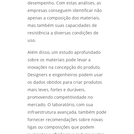
LABORATÓRIO DE ENSAIOS: DESCUBRA OS
desempenho. Com estas análises, as
SEGREDOS POR TRÁS DA QUALIDADE E
empresas conseguem identificar não
INOVAÇÃO - LABMETAL
apenas a composição dos materiais,
mas também suas capacidades de
DESVENDANDO OS SEGREDOS DOS ENSAIOS
MECÂNICOS E METALÚRGICOS PARA
resistência a diversas condições de
INOVAÇÃO - LABMETAL
uso.
DESVENDANDO OS ENSAIOS MECÂNICOS
Além disso, um estudo aprofundado
DESTRUTIVOS: O QUE ELES REVELAM? -
sobre os materiais pode levar a
LABMETAL
inovações na concepção do produto.
Designers e engenheiros podem usar
ENSAIO DE CORROSÃO POR PITE EM SÃO
PAULO: MÉTODOS E VANTAGENS - LABMETAL
os dados obtidos para criar produtos
mais leves, fortes e duráveis,
ENSAIO DE CORROSÃO INTERGRANULAR EM
promovendo competitividade no
SÃO PAULO: MÉTODOS E IMPORTÂNCIA -
mercado. O laboratório, com sua
LABMETAL
infraestrutura avançada, também pode
QUALIFICAÇÃO DE EPS EM SP: COMO
fornecer recomendações sobre novas
AUMENTAR A EFICIÊNCIA E CONFORMIDADE -
ligas ou composições que podem
LABMETAL