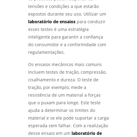
- LABMETAL
tensões e condições a que estarão
expostos durante seu uso. Utilizar um
ENSAIO METALOGRÁFICO: COMO ESSA
laboratório de ensaios
para conduzir
TÉCNICA REVELA A ESTRUTURA DOS
MATERIAIS METÁLICOS - LABMETAL
esses testes é uma estratégia
inteligente para garantir a confiança
LABORATÓRIO METALÚRGICO: COMO
do consumidor e a conformidade com
GARANTIR A QUALIDADE E SEGURANÇA DOS
regulamentações.
SEUS MATERIAIS - LABMETAL
Os ensaios mecânicos mais comuns
LABORATÓRIO DE METALOGRAFIA: COMO
incluem testes de tração, compressão,
ANALISAR E COMPREENDER ESTRUTURAS
METÁLICAS COM PRECISÃO - LABMETAL
cisalhamento e dureza. O teste de
tração, por exemplo, mede a
LABORATÓRIO METALOGRÁFICO: COMO
resistência de um material a forças
ESCOLHER O IDEAL PARA SUAS ANÁLISES E
que o puxam para longe. Este teste
TESTES - LABMETAL
ajuda a determinar os limites do
material e se ele pode suportar a carga
ENSAIO DE IMPACTO CHARPY E IZOD:
ENTENDA AS DIFERENÇAS E APLICAÇÕES NA
esperada sem falhar. Com a realização
ENGENHARIA - LABMETAL
desse ensaio em um
laboratório de